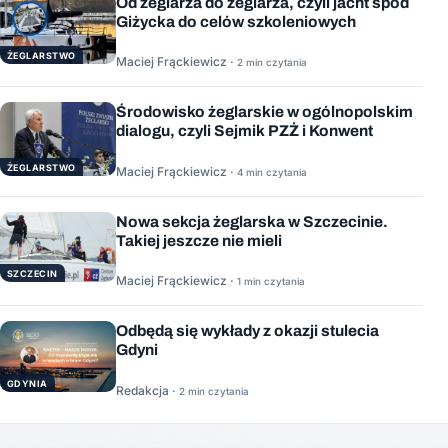
Od żeglarza do żeglarza, czyli jacht spod
Giżycka do celów szkoleniowych
ŻEGLARSTWO
Maciej Frąckiewicz ·
2 min czytania
Środowisko żeglarskie w ogólnopolskim
dialogu, czyli Sejmik PZŻ i Konwent
ŻEGLARSTWO
Maciej Frąckiewicz ·
4 min czytania
Nowa sekcja żeglarska w Szczecinie.
Takiej jeszcze nie mieli
SZCZECIN
Maciej Frąckiewicz ·
1 min czytania
Odbędą się wykłady z okazji stulecia
Gdyni
GDYNIA
Redakcja ·
2 min czytania