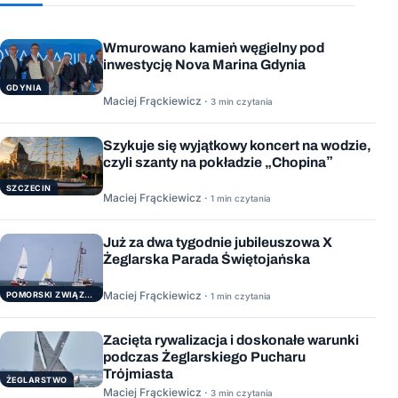
Wmurowano kamień węgielny pod
inwestycję Nova Marina Gdynia
GDYNIA
Maciej Frąckiewicz ·
3 min czytania
Szykuje się wyjątkowy koncert na wodzie,
czyli szanty na pokładzie „Chopina”
SZCZECIN
Maciej Frąckiewicz ·
1 min czytania
Już za dwa tygodnie jubileuszowa X
Żeglarska Parada Świętojańska
Maciej Frąckiewicz ·
POMORSKI ZWIĄZEK ŻEGLARSKI
1 min czytania
Zacięta rywalizacja i doskonałe warunki
podczas Żeglarskiego Pucharu
Trójmiasta
ŻEGLARSTWO
Maciej Frąckiewicz ·
3 min czytania