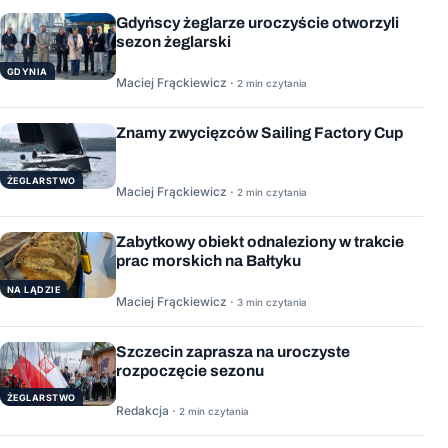
Gdyńscy żeglarze uroczyście otworzyli
sezon żeglarski
GDYNIA
Maciej Frąckiewicz ·
2 min czytania
Znamy zwycięzców Sailing Factory Cup
ŻEGLARSTWO
Maciej Frąckiewicz ·
2 min czytania
Zabytkowy obiekt odnaleziony w trakcie
prac morskich na Bałtyku
NA LĄDZIE
Maciej Frąckiewicz ·
3 min czytania
Szczecin zaprasza na uroczyste
rozpoczęcie sezonu
ŻEGLARSTWO
Redakcja ·
2 min czytania