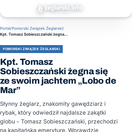
Portal
/
Pomorski Związek Żeglarski
/
Kpt. Tomasz Sobieszczański żegna się ze swoim jachtem „Lobo de Mar”
POMORSKI ZWIĄZEK ŻEGLARSKI
Kpt. Tomasz
Sobieszczański żegna się
ze swoim jachtem „Lobo de
Mar”
Słynny żeglarz, znakomity gawędziarz i
rybak, który odwiedził najdalsze zakątki
globu – Tomasz Sobieszczański, przechodzi
na kapitańską emeryturę. Wprawdzie