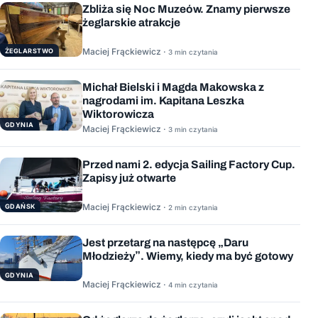
Zbliża się Noc Muzeów. Znamy pierwsze
żeglarskie atrakcje
Maciej Frąckiewicz ·
ŻEGLARSTWO
3 min czytania
Michał Bielski i Magda Makowska z
nagrodami im. Kapitana Leszka
Wiktorowicza
GDYNIA
Maciej Frąckiewicz ·
3 min czytania
Przed nami 2. edycja Sailing Factory Cup.
Zapisy już otwarte
Maciej Frąckiewicz ·
GDAŃSK
2 min czytania
Jest przetarg na następcę „Daru
Młodzieży”. Wiemy, kiedy ma być gotowy
GDYNIA
Maciej Frąckiewicz ·
4 min czytania