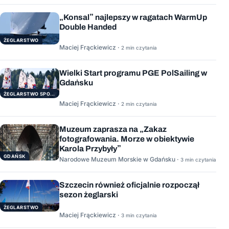
„Konsal” najlepszy w ragatach WarmUp
Double Handed
ŻEGLARSTWO
Maciej Frąckiewicz ·
2 min czytania
Wielki Start programu PGE PolSailing w
Gdańsku
ŻEGLARSTWO SPORTOWE
Maciej Frąckiewicz ·
2 min czytania
Muzeum zaprasza na „Zakaz
fotografowania. Morze w obiektywie
Karola Przybyły”
GDAŃSK
Narodowe Muzeum Morskie w Gdańsku ·
3 min czytania
Szczecin również oficjalnie rozpoczął
sezon żeglarski
ŻEGLARSTWO
Maciej Frąckiewicz ·
3 min czytania