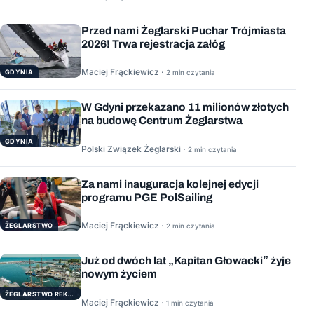
Przed nami Żeglarski Puchar Trójmiasta
2026! Trwa rejestracja załóg
Maciej Frąckiewicz ·
GDYNIA
2 min czytania
W Gdyni przekazano 11 milionów złotych
na budowę Centrum Żeglarstwa
GDYNIA
Polski Związek Żeglarski ·
2 min czytania
Za nami inauguracja kolejnej edycji
programu PGE PolSailing
Maciej Frąckiewicz ·
ŻEGLARSTWO
2 min czytania
Już od dwóch lat „Kapitan Głowacki” żyje
nowym życiem
ŻEGLARSTWO REKERACYJNE
Maciej Frąckiewicz ·
1 min czytania