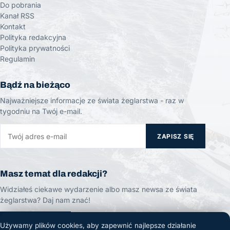
Do pobrania
Kanał RSS
Kontakt
Polityka redakcyjna
Polityka prywatności
Regulamin
Bądź na bieżąco
Najważniejsze informacje ze świata żeglarstwa - raz w
tygodniu na Twój e-mail.
ZAPISZ SIĘ
Masz temat dla redakcji?
Widziałeś ciekawe wydarzenie albo masz newsa ze świata
żeglarstwa? Daj nam znać!
ZGŁOŚ TEMAT
Używamy plików cookies, aby zapewnić najlepsze działanie