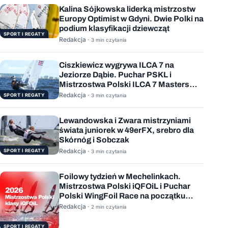
Kalina Sójkowska liderką mistrzostw
Europy Optimist w Gdyni. Dwie Polki na
podium klasyfikacji dziewcząt
SPORT I REGATY
Redakcja ·
3 min czytania
Ciszkiewicz wygrywa ILCA 7 na
Jeziorze Dąbie. Puchar PSKL i
Mistrzostwa Polski ILCA 7 Masters
rozstrzygnięte
Redakcja ·
SPORT I REGATY
3 min czytania
Lewandowska i Zwara mistrzyniami
świata juniorek w 49erFX, srebro dla
Skórnóg i Sobczak
Redakcja ·
SPORT I REGATY
3 min czytania
Foilowy tydzień w Mechelinkach.
Mistrzostwa Polski iQFOiL i Puchar
Polski WingFoil Race na początku
sierpnia
Redakcja ·
2 min czytania
SPORT I REGATY