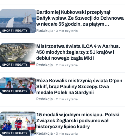
Bartłomiej Kubkowski przepłynął
Bałtyk wpław. Ze Szwecji do Dziwnowa
w niecałe 55 godzin, za piątym
podejściem
Redakcja ·
SPORT I REGATY
3 min czytania
Mistrzostwa świata ILCA 4 w Aarhus.
450 młodych żeglarzy z 51 krajów i
debiut nowego żagla MkII
Redakcja ·
SPORT I REGATY
2 min czytania
Róża Kowalik mistrzynią świata O'pen
Skiff, brąz Pauliny Szczepy. Dwa
SPORT I REGATY
medale Polek na Sardynii
Redakcja ·
2 min czytania
15 medali w jednym miesiącu. Polski
Związek Żeglarski podsumował
historyczny lipiec kadry
Redakcja ·
SPORT I REGATY
3 min czytania