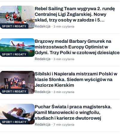
Rebel Sailing Team wygrywa 2. rundę
Centralnej Ligi Żeglarskiej. Nowy
skład, trzy osoby w załodze i 5
wygranych wyścigów
Redakcja ·
SPORT I REGATY
3 min czytania
Brązowy medal Barbary Gmurek na
mistrzostwach Europy Optimist w
Gdyni. Trzy Polki w czołowej dziesiątce
SPORT I REGATY
Redakcja ·
3 min czytania
Sibilski i Napierała mistrzami Polski w
klasie Słonka. Siedem wyścigów na
Jeziorze Kierskim
Redakcja ·
SPORT I REGATY
3 min czytania
Puchar Świata i praca magisterska.
Kamil Manowiecki o wingfoilu,
studiach i karierze dwutorowej
SPORT I REGATY
Redakcja ·
7 min czytania