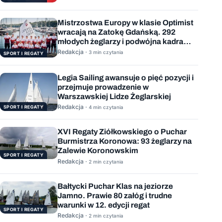
Mistrzostwa Europy w klasie Optimist
wracają na Zatokę Gdańską. 292
młodych żeglarzy i podwójna kadra
Polski
Redakcja ·
3 min czytania
SPORT I REGATY
Legia Sailing awansuje o pięć pozycji i
przejmuje prowadzenie w
Warszawskiej Lidze Żeglarskiej
Redakcja ·
SPORT I REGATY
4 min czytania
XVI Regaty Ziółkowskiego o Puchar
Burmistrza Koronowa: 93 żeglarzy na
Zalewie Koronowskim
SPORT I REGATY
Redakcja ·
2 min czytania
Bałtycki Puchar Klas na jeziorze
Jamno. Prawie 80 załóg i trudne
warunki w 12. edycji regat
SPORT I REGATY
Redakcja ·
2 min czytania