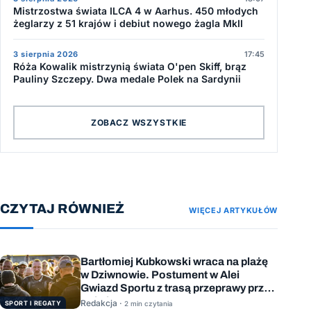
Mistrzostwa świata ILCA 4 w Aarhus. 450 młodych
żeglarzy z 51 krajów i debiut nowego żagla MkII
3 sierpnia 2026
17:45
Róża Kowalik mistrzynią świata O'pen Skiff, brąz
Pauliny Szczepy. Dwa medale Polek na Sardynii
ZOBACZ WSZYSTKIE
CZYTAJ RÓWNIEŻ
WIĘCEJ ARTYKUŁÓW
Bartłomiej Kubkowski wraca na plażę
w Dziwnowie. Postument w Alei
Gwiazd Sportu z trasą przeprawy przez
Bałtyk
Redakcja ·
SPORT I REGATY
2 min czytania