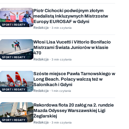
Piotr Cichocki podwójnym złotym
medalistą Inkluzywnych Mistrzostw
Europy EUROSAF w Gdyni
SPORT I REGATY
Redakcja ·
3 min czytania
Włosi Lisa Vucetti i Vittorio Bonifacio
Mistrzami Świata Juniorów w klasie
470
SPORT I REGATY
Redakcja ·
3 min czytania
Szóste miejsce Pawła Tarnowskiego w
Long Beach. Polacy walczą też w
Salonikach i Gdyni
SPORT I REGATY
Redakcja ·
1 min czytania
Rekordowa flota 20 załóg na 2. rundzie
Mazda Odyssey Warszawskiej Ligi
Żeglarskiej
SPORT I REGATY
Redakcja ·
3 min czytania