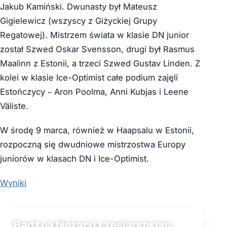
Jakub Kamiński. Dwunasty był Mateusz
Gigielewicz (wszyscy z Giżyckiej Grupy
Regatowej). Mistrzem świata w klasie DN junior
został Szwed Oskar Svensson, drugi był Rasmus
Maalinn z Estonii, a trzeci Szwed Gustav Linden. Z
kolei w klasie Ice-Optimist całe podium zajęli
Estończycy – Aron Poolma, Anni Kubjas i Leene
Väliste.
W środę 9 marca, również w Haapsalu w Estonii,
rozpoczną się dwudniowe mistrzostwa Europy
juniorów w klasach DN i Ice-Optimist.
Wyniki
Bądź na bieżąco z żeglarstwem