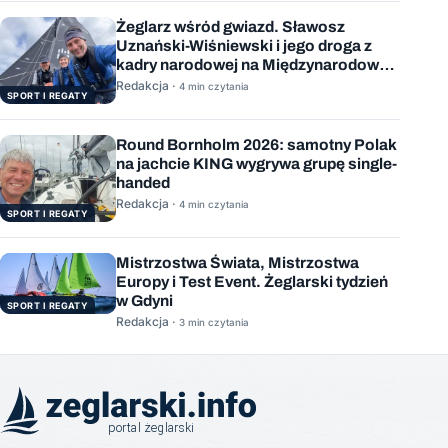
Żeglarz wśród gwiazd. Sławosz
Uznański-Wiśniewski i jego droga z
kadry narodowej na Międzynarodową
Stację Kosmiczną
Redakcja ·
4 min czytania
SPORT I REGATY
Round Bornholm 2026: samotny Polak
na jachcie KING wygrywa grupę single-
handed
Redakcja ·
4 min czytania
SPORT I REGATY
Mistrzostwa Świata, Mistrzostwa
Europy i Test Event. Żeglarski tydzień
w Gdyni
SPORT I REGATY
Redakcja ·
3 min czytania