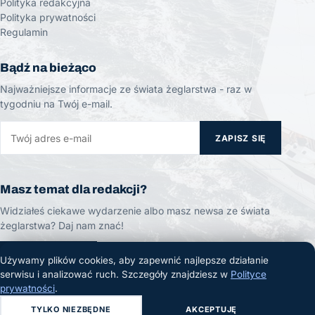
Polityka redakcyjna
Polityka prywatności
Regulamin
Bądź na bieżąco
Najważniejsze informacje ze świata żeglarstwa - raz w
tygodniu na Twój e-mail.
ZAPISZ SIĘ
Masz temat dla redakcji?
Widziałeś ciekawe wydarzenie albo masz newsa ze świata
żeglarstwa? Daj nam znać!
ZGŁOŚ TEMAT
Używamy plików cookies, aby zapewnić najlepsze działanie
serwisu i analizować ruch. Szczegóły znajdziesz w
Polityce
prywatności
.
TYLKO NIEZBĘDNE
AKCEPTUJĘ
© 2026 Żeglarski.info. Wszelkie prawa zastrzeżone.