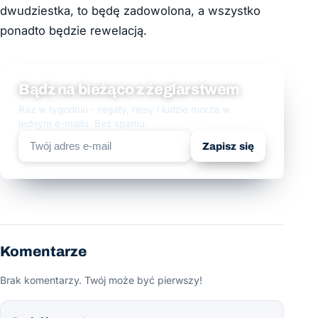
dwudziestka, to będę zadowolona, a wszystko
ponadto będzie rewelacją.
Bądź na bieżąco z żeglarstwem
Raz w tygodniu - regaty, rejsy i ludzie morza w
jednym e-mailu. Bez spamu.
Zapisz się
Komentarze
Brak komentarzy. Twój może być pierwszy!