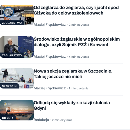
Od żeglarza do żeglarza, czyli jacht spod
Giżycka do celów szkoleniowych
ŻEGLARSTWO
Maciej Frąckiewicz ·
2 min czytania
Środowisko żeglarskie w ogólnopolskim
dialogu, czyli Sejmik PZŻ i Konwent
ŻEGLARSTWO
Maciej Frąckiewicz ·
4 min czytania
Nowa sekcja żeglarska w Szczecinie.
Takiej jeszcze nie mieli
SZCZECIN
Maciej Frąckiewicz ·
1 min czytania
Odbędą się wykłady z okazji stulecia
Gdyni
GDYNIA
Redakcja ·
2 min czytania