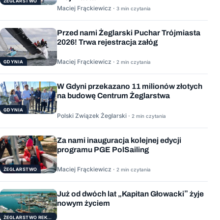
ŻEGLARSTWO
Maciej Frąckiewicz ·
3 min czytania
Przed nami Żeglarski Puchar Trójmiasta
2026! Trwa rejestracja załóg
Maciej Frąckiewicz ·
GDYNIA
2 min czytania
W Gdyni przekazano 11 milionów złotych
na budowę Centrum Żeglarstwa
GDYNIA
Polski Związek Żeglarski ·
2 min czytania
Za nami inauguracja kolejnej edycji
programu PGE PolSailing
Maciej Frąckiewicz ·
ŻEGLARSTWO
2 min czytania
Już od dwóch lat „Kapitan Głowacki” żyje
nowym życiem
ŻEGLARSTWO REKERACYJNE