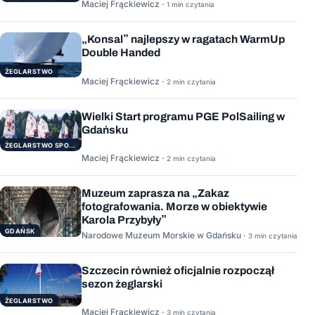
Maciej Frąckiewicz ·
1 min czytania
„Konsal” najlepszy w ragatach WarmUp
Double Handed
ŻEGLARSTWO
Maciej Frąckiewicz ·
2 min czytania
Wielki Start programu PGE PolSailing w
Gdańsku
ŻEGLARSTWO SPORTOWE
Maciej Frąckiewicz ·
2 min czytania
Muzeum zaprasza na „Zakaz
fotografowania. Morze w obiektywie
Karola Przybyły”
GDAŃSK
Narodowe Muzeum Morskie w Gdańsku ·
3 min czytania
Szczecin również oficjalnie rozpoczął
sezon żeglarski
ŻEGLARSTWO
Maciej Frąckiewicz ·
3 min czytania