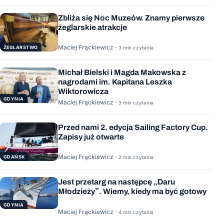
Zbliża się Noc Muzeów. Znamy pierwsze
żeglarskie atrakcje
Maciej Frąckiewicz ·
ŻEGLARSTWO
3 min czytania
Michał Bielski i Magda Makowska z
nagrodami im. Kapitana Leszka
Wiktorowicza
GDYNIA
Maciej Frąckiewicz ·
3 min czytania
Przed nami 2. edycja Sailing Factory Cup.
Zapisy już otwarte
Maciej Frąckiewicz ·
GDAŃSK
2 min czytania
Jest przetarg na następcę „Daru
Młodzieży”. Wiemy, kiedy ma być gotowy
GDYNIA
Maciej Frąckiewicz ·
4 min czytania