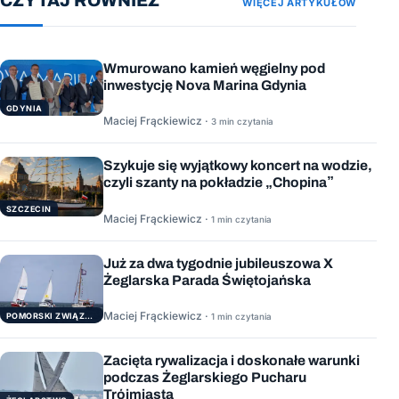
CZYTAJ RÓWNIEŻ
WIĘCEJ ARTYKUŁÓW
Wmurowano kamień węgielny pod
inwestycję Nova Marina Gdynia
GDYNIA
Maciej Frąckiewicz ·
3 min czytania
Szykuje się wyjątkowy koncert na wodzie,
czyli szanty na pokładzie „Chopina”
SZCZECIN
Maciej Frąckiewicz ·
1 min czytania
Już za dwa tygodnie jubileuszowa X
Żeglarska Parada Świętojańska
Maciej Frąckiewicz ·
POMORSKI ZWIĄZEK ŻEGLARSKI
1 min czytania
Zacięta rywalizacja i doskonałe warunki
podczas Żeglarskiego Pucharu
Trójmiasta