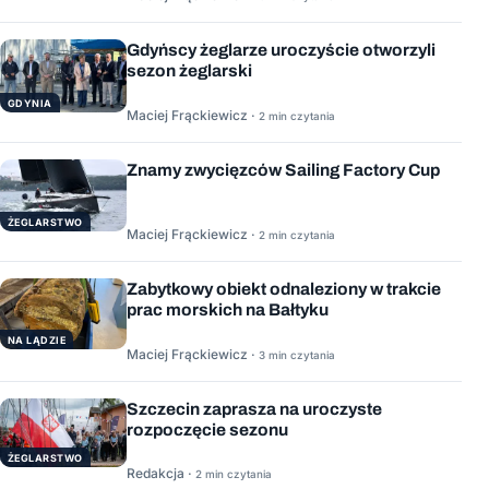
Gdyńscy żeglarze uroczyście otworzyli
sezon żeglarski
GDYNIA
Maciej Frąckiewicz ·
2 min czytania
Znamy zwycięzców Sailing Factory Cup
ŻEGLARSTWO
Maciej Frąckiewicz ·
2 min czytania
Zabytkowy obiekt odnaleziony w trakcie
prac morskich na Bałtyku
NA LĄDZIE
Maciej Frąckiewicz ·
3 min czytania
Szczecin zaprasza na uroczyste
rozpoczęcie sezonu
ŻEGLARSTWO
Redakcja ·
2 min czytania