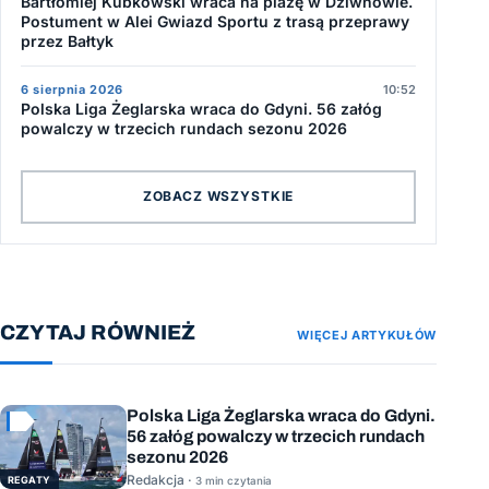
Bartłomiej Kubkowski wraca na plażę w Dziwnowie.
Postument w Alei Gwiazd Sportu z trasą przeprawy
przez Bałtyk
6 sierpnia 2026
10:52
Polska Liga Żeglarska wraca do Gdyni. 56 załóg
powalczy w trzecich rundach sezonu 2026
ZOBACZ WSZYSTKIE
CZYTAJ RÓWNIEŻ
WIĘCEJ ARTYKUŁÓW
Polska Liga Żeglarska wraca do Gdyni.
56 załóg powalczy w trzecich rundach
sezonu 2026
Redakcja ·
REGATY
3 min czytania