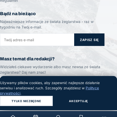
Regulamin
Bądź na bieżąco
Najważniejsze informacje ze świata żeglarstwa - raz w
tygodniu na Twój e-mail.
ZAPISZ SIĘ
Masz temat dla redakcji?
Widziałeś ciekawe wydarzenie albo masz newsa ze świata
żeglarstwa? Daj nam znać!
Używamy plików cookies, aby zapewnić najlepsze działanie
ZGŁOŚ TEMAT
serwisu i analizować ruch. Szczegóły znajdziesz w
Polityce
prywatności
.
TYLKO NIEZBĘDNE
AKCEPTUJĘ
© 2026 Żeglarski.info. Wszelkie prawa zastrzeżone.