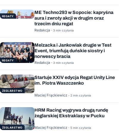
ME Techno293 w Sopocie: kapryśna
REGATY
aura i zwroty akcji w drugim oraz
trzecim dniu regat
Redakcja ·
3 min czytania
Melzacka i Jankowiak drugie w Test
Event, triumfują duńskie siostry i
norwescy bracia
REGATY
Redakcja ·
3 min czytania
Startuje XXIV edycja Regat Unity Line
im. Piotra Waszczenko
ŻEGLARSTWO
Maciej Frąckiewicz ·
2 min czytania
HRM Racing wygrywa drugą rundę
żeglarskiej Ekstraklasy w Pucku
Maciej Frąckiewicz ·
ŻEGLARSTWO
5 min czytania