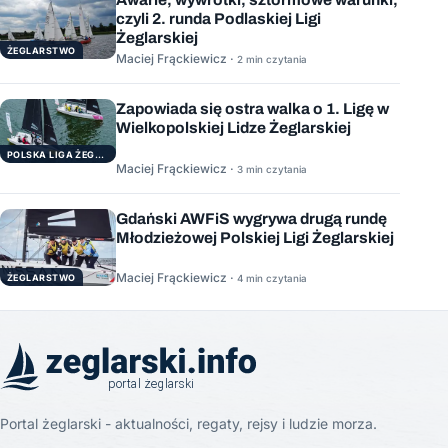
czyli 2. runda Podlaskiej Ligi
Żeglarskiej
ŻEGLARSTWO
Maciej Frąckiewicz ·
2 min czytania
Zapowiada się ostra walka o 1. Ligę w
Wielkopolskiej Lidze Żeglarskiej
POLSKA LIGA ŻEGLARSKA
Maciej Frąckiewicz ·
3 min czytania
Gdański AWFiS wygrywa drugą rundę
Młodzieżowej Polskiej Ligi Żeglarskiej
Maciej Frąckiewicz ·
ŻEGLARSTWO
4 min czytania
Portal żeglarski - aktualności, regaty, rejsy i ludzie morza.