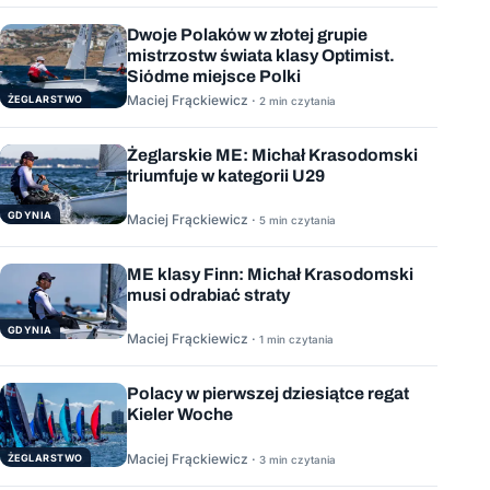
Dwoje Polaków w złotej grupie
mistrzostw świata klasy Optimist.
Siódme miejsce Polki
Maciej Frąckiewicz ·
ŻEGLARSTWO
2 min czytania
Żeglarskie ME: Michał Krasodomski
triumfuje w kategorii U29
GDYNIA
Maciej Frąckiewicz ·
5 min czytania
ME klasy Finn: Michał Krasodomski
musi odrabiać straty
GDYNIA
Maciej Frąckiewicz ·
1 min czytania
Polacy w pierwszej dziesiątce regat
Kieler Woche
Maciej Frąckiewicz ·
ŻEGLARSTWO
3 min czytania