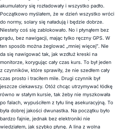
akumulatory się rozładowały i wszystko padło.
Początkowo myślałem, że w dzień wszystko wróci
do normy, solary się naładują i będzie dobrze.
Niestety coś się zablokowało. No i płynąłem bez
prądu, bez nawigacji, mając tylko ręczny GPS. W
ten sposób można żeglować „mniej więcej”. Nie
da się nawigować tak, jak wzdłuż kreski na
monitorze, korygując cały czas kurs. To był jeden
z czynników, które sprawiły, że nie szedłem cały
czas prosto i traciłem mile. Drugi czynnik był
jeszcze ciekawszy. Otóż chcąc utrzymywać łódkę
równo w stałym kursie, tak żeby nie myszkowała
po falach, wypuściłem z tyłu linę asekuracyjną. To
była dobrej jakości dwunastka. Na początku było
bardzo fajnie, jednak bez elektroniki nie
wiedziałem, jak szybko płynę. A lina z wolna