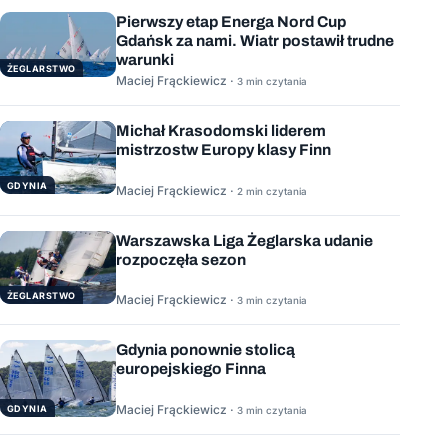
Pierwszy etap Energa Nord Cup
Gdańsk za nami. Wiatr postawił trudne
warunki
ŻEGLARSTWO
Maciej Frąckiewicz ·
3 min czytania
Michał Krasodomski liderem
mistrzostw Europy klasy Finn
GDYNIA
Maciej Frąckiewicz ·
2 min czytania
Warszawska Liga Żeglarska udanie
rozpoczęła sezon
ŻEGLARSTWO
Maciej Frąckiewicz ·
3 min czytania
Gdynia ponownie stolicą
europejskiego Finna
Maciej Frąckiewicz ·
GDYNIA
3 min czytania