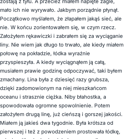
zostają z tyłu. A przecież miałem napięte żagle,
mało ich nie wyrywało. Jakbym porządnie płynął.
Początkowo myślałem, że złapałem jakąś sieć, ale
nie. W końcu zorientowałem się, w czym rzecz.
Założyłem rękawiczki i zabrałem się za wyciąganie
liny. Nie wiem jak długo to trwało, ale kiedy miałem
połowę na pokładzie, łódka wyraźnie
przyspieszyła. A kiedy wyciągnąłem ją całą,
musiałem prawie godzinę odpoczywać, taki byłem
zmachany. Lina była z dziesięć razy grubsza,
dzięki zadomowionym na niej mieszkańcom
oceanu i strasznie ciężka. Niby błahostka, a
spowodowała ogromne spowolnienie. Potem
założyłem drugą linę, już cieńszą i gorszej jakości.
Miałem ją jakieś dwa tygodnie. Była krótsza od
pierwszej i też z powodzeniem prostowała łódkę,