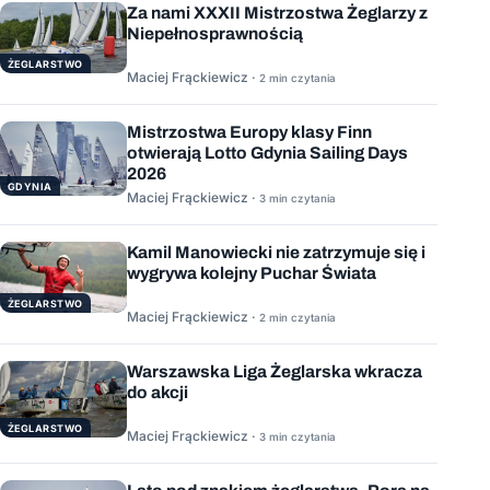
Za nami XXXII Mistrzostwa Żeglarzy z
Niepełnosprawnością
ŻEGLARSTWO
Maciej Frąckiewicz ·
2 min czytania
Mistrzostwa Europy klasy Finn
otwierają Lotto Gdynia Sailing Days
2026
GDYNIA
Maciej Frąckiewicz ·
3 min czytania
Kamil Manowiecki nie zatrzymuje się i
wygrywa kolejny Puchar Świata
ŻEGLARSTWO
Maciej Frąckiewicz ·
2 min czytania
Warszawska Liga Żeglarska wkracza
do akcji
ŻEGLARSTWO
Maciej Frąckiewicz ·
3 min czytania