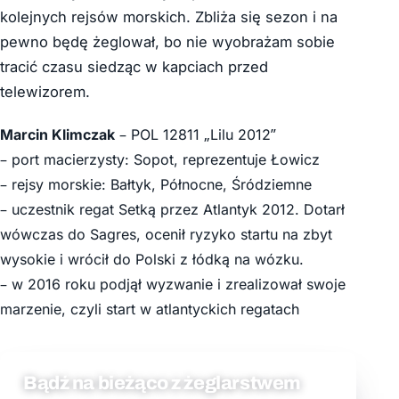
kolejnych rejsów morskich. Zbliża się sezon i na
pewno będę żeglował, bo nie wyobrażam sobie
tracić czasu siedząc w kapciach przed
telewizorem.
Marcin Klimczak
– POL 12811 „Lilu 2012”
– port macierzysty: Sopot, reprezentuje Łowicz
– rejsy morskie: Bałtyk, Północne, Śródziemne
– uczestnik regat Setką przez Atlantyk 2012. Dotarł
wówczas do Sagres, ocenił ryzyko startu na zbyt
wysokie i wrócił do Polski z łódką na wózku.
– w 2016 roku podjął wyzwanie i zrealizował swoje
marzenie, czyli start w atlantyckich regatach
Bądź na bieżąco z żeglarstwem