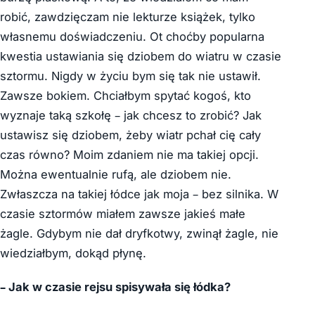
robić, zawdzięczam nie lekturze książek, tylko
własnemu doświadczeniu. Ot choćby popularna
kwestia ustawiania się dziobem do wiatru w czasie
sztormu. Nigdy w życiu bym się tak nie ustawił.
Zawsze bokiem. Chciałbym spytać kogoś, kto
wyznaje taką szkołę – jak chcesz to zrobić? Jak
ustawisz się dziobem, żeby wiatr pchał cię cały
czas równo? Moim zdaniem nie ma takiej opcji.
Można ewentualnie rufą, ale dziobem nie.
Zwłaszcza na takiej łódce jak moja – bez silnika. W
czasie sztormów miałem zawsze jakieś małe
żagle. Gdybym nie dał dryfkotwy, zwinął żagle, nie
wiedziałbym, dokąd płynę.
– Jak w czasie rejsu spisywała się łódka?