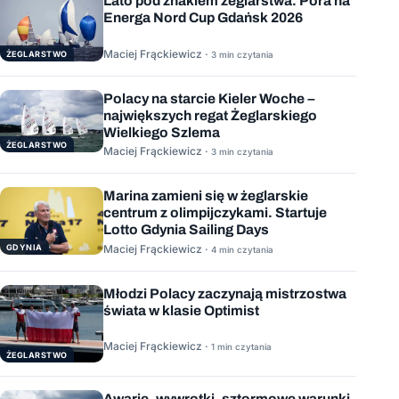
Lato pod znakiem żeglarstwa. Pora na
Energa Nord Cup Gdańsk 2026
Maciej Frąckiewicz ·
ŻEGLARSTWO
3 min czytania
Polacy na starcie Kieler Woche –
największych regat Żeglarskiego
Wielkiego Szlema
ŻEGLARSTWO
Maciej Frąckiewicz ·
3 min czytania
Marina zamieni się w żeglarskie
centrum z olimpijczykami. Startuje
Lotto Gdynia Sailing Days
GDYNIA
Maciej Frąckiewicz ·
4 min czytania
Młodzi Polacy zaczynają mistrzostwa
świata w klasie Optimist
Maciej Frąckiewicz ·
1 min czytania
ŻEGLARSTWO
Awarie, wywrotki, sztormowe warunki,