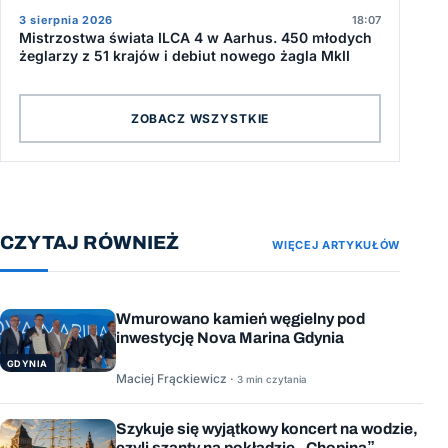
3 sierpnia 2026
18:07
Mistrzostwa świata ILCA 4 w Aarhus. 450 młodych
żeglarzy z 51 krajów i debiut nowego żagla MkII
ZOBACZ WSZYSTKIE
CZYTAJ RÓWNIEŻ
WIĘCEJ ARTYKUŁÓW
Wmurowano kamień węgielny pod
inwestycję Nova Marina Gdynia
GDYNIA
Maciej Frąckiewicz ·
3 min czytania
Szykuje się wyjątkowy koncert na wodzie,
czyli szanty na pokładzie „Chopina”