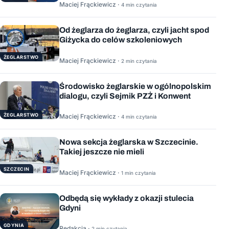
Maciej Frąckiewicz ·
4 min czytania
Od żeglarza do żeglarza, czyli jacht spod
Giżycka do celów szkoleniowych
ŻEGLARSTWO
Maciej Frąckiewicz ·
2 min czytania
Środowisko żeglarskie w ogólnopolskim
dialogu, czyli Sejmik PZŻ i Konwent
ŻEGLARSTWO
Maciej Frąckiewicz ·
4 min czytania
Nowa sekcja żeglarska w Szczecinie.
Takiej jeszcze nie mieli
SZCZECIN
Maciej Frąckiewicz ·
1 min czytania
Odbędą się wykłady z okazji stulecia
Gdyni
GDYNIA
Redakcja ·
2 min czytania