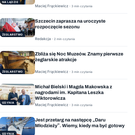
NA LĄDZIE
Maciej Frąckiewicz ·
3 min czytania
Szczecin zaprasza na uroczyste
rozpoczęcie sezonu
ŻEGLARSTWO
Redakcja ·
2 min czytania
Zbliża się Noc Muzeów. Znamy pierwsze
żeglarskie atrakcje
Maciej Frąckiewicz ·
ŻEGLARSTWO
3 min czytania
Michał Bielski i Magda Makowska z
nagrodami im. Kapitana Leszka
Wiktorowicza
GDYNIA
Maciej Frąckiewicz ·
3 min czytania
Jest przetarg na następcę „Daru
Młodzieży”. Wiemy, kiedy ma być gotowy
GDYNIA