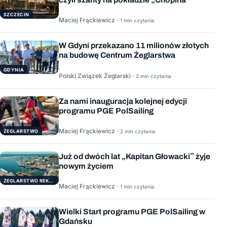
SZCZECIN
Maciej Frąckiewicz ·
1 min czytania
W Gdyni przekazano 11 milionów złotych
na budowę Centrum Żeglarstwa
GDYNIA
Polski Związek Żeglarski ·
2 min czytania
Za nami inauguracja kolejnej edycji
programu PGE PolSailing
Maciej Frąckiewicz ·
ŻEGLARSTWO
2 min czytania
Już od dwóch lat „Kapitan Głowacki” żyje
nowym życiem
ŻEGLARSTWO REKERACYJNE
Maciej Frąckiewicz ·
1 min czytania
Wielki Start programu PGE PolSailing w
Gdańsku