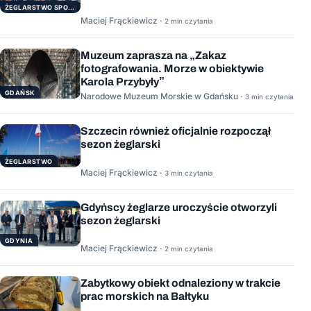
ŻEGLARSTWO SPORTOWE
Maciej Frąckiewicz ·
2 min czytania
Muzeum zaprasza na „Zakaz
fotografowania. Morze w obiektywie
Karola Przybyły”
GDAŃSK
Narodowe Muzeum Morskie w Gdańsku ·
3 min czytania
Szczecin również oficjalnie rozpoczął
sezon żeglarski
ŻEGLARSTWO
Maciej Frąckiewicz ·
3 min czytania
Gdyńscy żeglarze uroczyście otworzyli
sezon żeglarski
GDYNIA
Maciej Frąckiewicz ·
2 min czytania
Zabytkowy obiekt odnaleziony w trakcie
prac morskich na Bałtyku