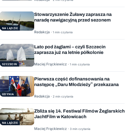
Stowarzyszenie Żuławy zaprasza na
naradę nawigacyjną przed sezonem
NA LĄDZIE
Redakcja ·
1 min czytania
Lato pod żaglami – czyli Szczecin
zaprasza już na letnie półkolonie
Maciej Frąckiewicz ·
1 min czytania
SZCZECIN
Pierwsza część dofinansowania na
następcę „Daru Młodzieży” przekazana
GDYNIA
Redakcja ·
2 min czytania
Zbliża się 14. Festiwal Filmów Żeglarskich
JachtFilm w Katowicach
NA LĄDZIE
Maciej Frąckiewicz ·
3 min czytania