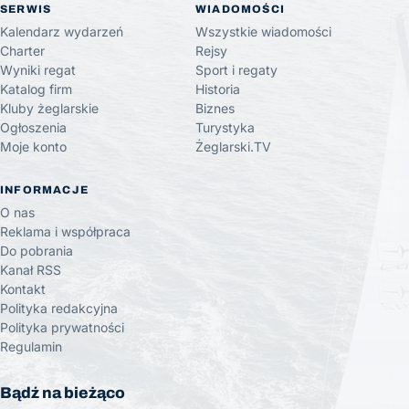
SERWIS
WIADOMOŚCI
Kalendarz wydarzeń
Wszystkie wiadomości
Charter
Rejsy
Wyniki regat
Sport i regaty
Katalog firm
Historia
Kluby żeglarskie
Biznes
Ogłoszenia
Turystyka
Moje konto
Żeglarski.TV
INFORMACJE
O nas
Reklama i współpraca
Do pobrania
Kanał RSS
Kontakt
Polityka redakcyjna
Polityka prywatności
Regulamin
Bądź na bieżąco