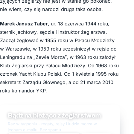
żyjących żeglarzy nie jest w stanie go pokonać. I
nie wiem, czy się narodzi druga taka osoba.
Marek Janusz Taber
, ur. 18 czerwca 1944 roku,
sternik jachtowy, sędzia i instruktor żeglarstwa.
Zaczął żeglować w 1955 roku w Pałacu Młodzieży
w Warszawie, w 1959 roku uczestniczył w rejsie do
Leningradu na „Zewie Morza”, w 1963 roku założył
Klub Żeglarski przy Pałacu Młodzieży. Od 1968 roku
członek Yacht Klubu Polski. Od 1 kwietnia 1995 roku
sekretarz Zarządu Głównego, a od 21 marca 2010
roku komandor YKP.
Bądź na bieżąco z żeglarstwem
Raz w tygodniu - regaty, rejsy i ludzie morza w
jednym e-mailu. Bez spamu.