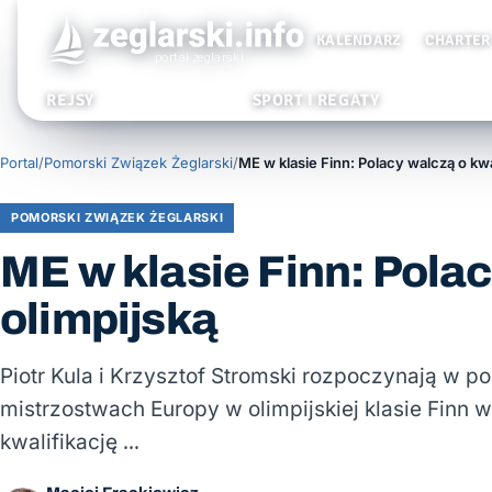
KALENDARZ
CHARTER
REJSY
SPORT I REGATY
Portal
/
Pomorski Związek Żeglarski
/
POMORSKI ZWIĄZEK ŻEGLARSKI
ME w klasie Finn: Polac
olimpijską
Piotr Kula i Krzysztof Stromski rozpoczynają w p
mistrzostwach Europy w olimpijskiej klasie Finn w
kwalifikację …