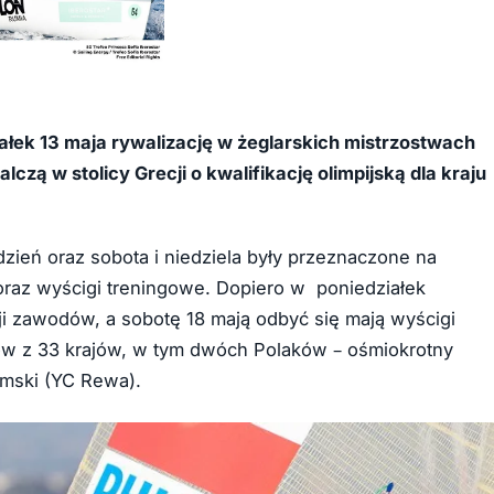
iałek 13 maja rywalizację w żeglarskich mistrzostwach
lczą w stolicy Grecji o kwalifikację olimpijską dla kraju
 dzień oraz sobota i niedziela były przeznaczone na
oraz wyścigi treningowe. Dopiero w poniedziałek
ji zawodów, a sobotę 18 mają odbyć się mają wyścigi
ków z 33 krajów, w tym dwóch Polaków – ośmiokrotny
omski (YC Rewa).