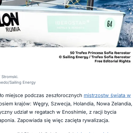
 Stromski.
nedo/Sailing Energy
iało miejsce podczas zeszłorocznych
mistrzostw świata w
o osiem krajów: Węgry, Szwecja, Holandia, Nowa Zelandia,
czny udział w regatach w Enoshimie, z racji bycia
onia. Zapowiada się więc zacięta rywalizacja.