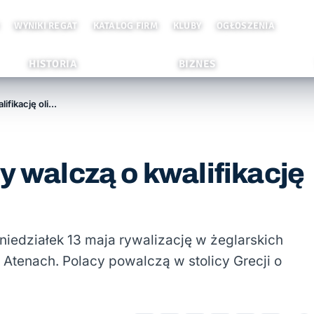
WYNIKI REGAT
KATALOG FIRM
KLUBY
OGŁOSZENIA
HISTORIA
BIZNES
ME w klasie Finn: Polacy walczą o kwalifikację olimpijską
y walczą o kwalifikację
oniedziałek 13 maja rywalizację w żeglarskich
 Atenach. Polacy powalczą w stolicy Grecji o