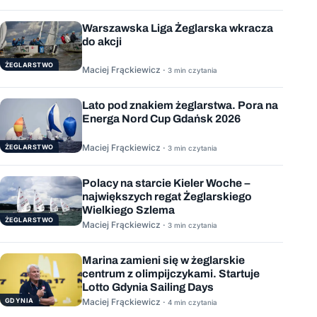
Warszawska Liga Żeglarska wkracza
do akcji
ŻEGLARSTWO
Maciej Frąckiewicz ·
3 min czytania
Lato pod znakiem żeglarstwa. Pora na
Energa Nord Cup Gdańsk 2026
Maciej Frąckiewicz ·
ŻEGLARSTWO
3 min czytania
Polacy na starcie Kieler Woche –
największych regat Żeglarskiego
Wielkiego Szlema
ŻEGLARSTWO
Maciej Frąckiewicz ·
3 min czytania
Marina zamieni się w żeglarskie
centrum z olimpijczykami. Startuje
Lotto Gdynia Sailing Days
GDYNIA
Maciej Frąckiewicz ·
4 min czytania