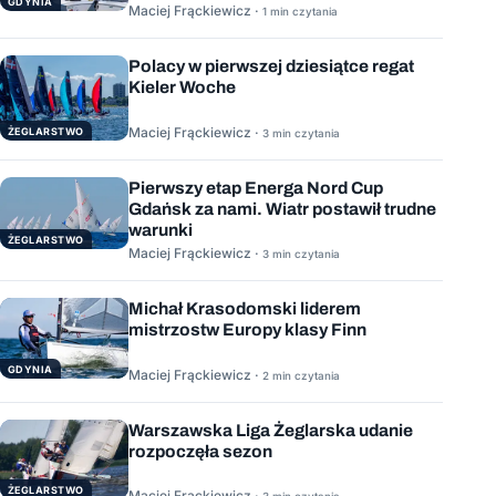
GDYNIA
Maciej Frąckiewicz ·
1 min czytania
Polacy w pierwszej dziesiątce regat
Kieler Woche
Maciej Frąckiewicz ·
ŻEGLARSTWO
3 min czytania
Pierwszy etap Energa Nord Cup
Gdańsk za nami. Wiatr postawił trudne
warunki
ŻEGLARSTWO
Maciej Frąckiewicz ·
3 min czytania
Michał Krasodomski liderem
mistrzostw Europy klasy Finn
GDYNIA
Maciej Frąckiewicz ·
2 min czytania
Warszawska Liga Żeglarska udanie
rozpoczęła sezon
ŻEGLARSTWO
Maciej Frąckiewicz ·
3 min czytania