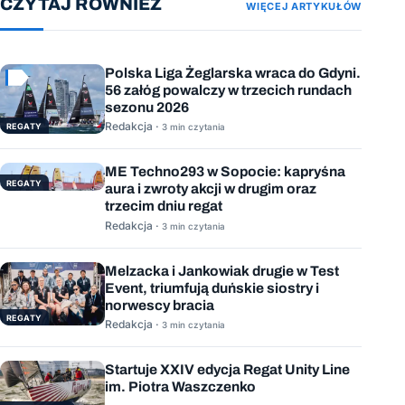
CZYTAJ RÓWNIEŻ
WIĘCEJ ARTYKUŁÓW
Polska Liga Żeglarska wraca do Gdyni.
56 załóg powalczy w trzecich rundach
sezonu 2026
Redakcja ·
REGATY
3 min czytania
ME Techno293 w Sopocie: kapryśna
REGATY
aura i zwroty akcji w drugim oraz
trzecim dniu regat
Redakcja ·
3 min czytania
Melzacka i Jankowiak drugie w Test
Event, triumfują duńskie siostry i
norwescy bracia
REGATY
Redakcja ·
3 min czytania
Startuje XXIV edycja Regat Unity Line
im. Piotra Waszczenko