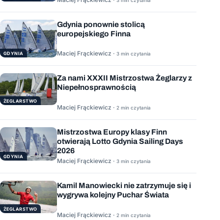
Gdynia ponownie stolicą
europejskiego Finna
Maciej Frąckiewicz ·
GDYNIA
3 min czytania
Za nami XXXII Mistrzostwa Żeglarzy z
Niepełnosprawnością
ŻEGLARSTWO
Maciej Frąckiewicz ·
2 min czytania
Mistrzostwa Europy klasy Finn
otwierają Lotto Gdynia Sailing Days
2026
GDYNIA
Maciej Frąckiewicz ·
3 min czytania
Kamil Manowiecki nie zatrzymuje się i
wygrywa kolejny Puchar Świata
ŻEGLARSTWO
Maciej Frąckiewicz ·
2 min czytania