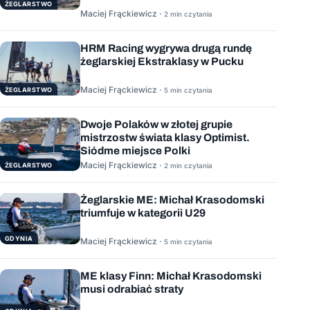
ŻEGLARSTWO
Maciej Frąckiewicz ·
2 min czytania
HRM Racing wygrywa drugą rundę
żeglarskiej Ekstraklasy w Pucku
Maciej Frąckiewicz ·
ŻEGLARSTWO
5 min czytania
Dwoje Polaków w złotej grupie
mistrzostw świata klasy Optimist.
Siódme miejsce Polki
Maciej Frąckiewicz ·
ŻEGLARSTWO
2 min czytania
Żeglarskie ME: Michał Krasodomski
triumfuje w kategorii U29
GDYNIA
Maciej Frąckiewicz ·
5 min czytania
ME klasy Finn: Michał Krasodomski
musi odrabiać straty