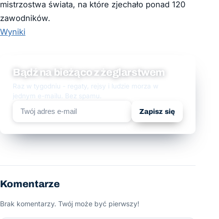
mistrzostwa świata, na które zjechało ponad 120
zawodników.
Wyniki
Bądź na bieżąco z żeglarstwem
Raz w tygodniu - regaty, rejsy i ludzie morza w
jednym e-mailu. Bez spamu.
Zapisz się
Komentarze
Brak komentarzy. Twój może być pierwszy!