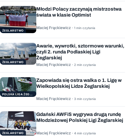
Młodzi Polacy zaczynają mistrzostwa
świata w klasie Optimist
Maciej Frąckiewicz ·
1 min czytania
ŻEGLARSTWO
Awarie, wywrotki, sztormowe warunki,
czyli 2. runda Podlaskiej Ligi
Żeglarskiej
ŻEGLARSTWO
Maciej Frąckiewicz ·
2 min czytania
Zapowiada się ostra walka o 1. Ligę w
Wielkopolskiej Lidze Żeglarskiej
POLSKA LIGA ŻEGLARSKA
Maciej Frąckiewicz ·
3 min czytania
Gdański AWFiS wygrywa drugą rundę
Młodzieżowej Polskiej Ligi Żeglarskiej
Maciej Frąckiewicz ·
ŻEGLARSTWO
4 min czytania