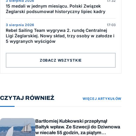
3 sierpnia 2026
17:32
15 medali w jednym miesiącu. Polski Związek
Żeglarski podsumował historyczny lipiec kadry
3 sierpnia 2026
17:03
Rebel Sailing Team wygrywa 2. rundę Centralnej
Ligi Żeglarskiej. Nowy skład, trzy osoby w załodze i
5 wygranych wyścigów
ZOBACZ WSZYSTKIE
CZYTAJ RÓWNIEŻ
WIĘCEJ ARTYKUŁÓW
Bartłomiej Kubkowski przepłynął
Bałtyk wpław. Ze Szwecji do Dziwnowa
w niecałe 55 godzin, za piątym