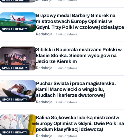
3 min czytania
Brązowy medal Barbary Gmurek na
mistrzostwach Europy Optimist w
Gdyni. Trzy Polki w czołowej dziesiątce
SPORT I REGATY
Redakcja ·
3 min czytania
Sibilski i Napierała mistrzami Polski w
klasie Słonka. Siedem wyścigów na
Jeziorze Kierskim
Redakcja ·
SPORT I REGATY
3 min czytania
Puchar Świata i praca magisterska.
Kamil Manowiecki o wingfoilu,
studiach i karierze dwutorowej
SPORT I REGATY
Redakcja ·
7 min czytania
Kalina Sójkowska liderką mistrzostw
Europy Optimist w Gdyni. Dwie Polki na
podium klasyfikacji dziewcząt
SPORT I REGATY
Redakcja ·
3 min czytania