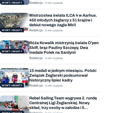
podejściem
Redakcja ·
SPORT I REGATY
3 min czytania
Mistrzostwa świata ILCA 4 w Aarhus.
450 młodych żeglarzy z 51 krajów i
debiut nowego żagla MkII
Redakcja ·
SPORT I REGATY
2 min czytania
Róża Kowalik mistrzynią świata O'pen
Skiff, brąz Pauliny Szczepy. Dwa
SPORT I REGATY
medale Polek na Sardynii
Redakcja ·
2 min czytania
15 medali w jednym miesiącu. Polski
Związek Żeglarski podsumował
historyczny lipiec kadry
Redakcja ·
SPORT I REGATY
3 min czytania
Rebel Sailing Team wygrywa 2. rundę
Centralnej Ligi Żeglarskiej. Nowy
skład, trzy osoby w załodze i 5
wygranych wyścigów
Redakcja ·
SPORT I REGATY