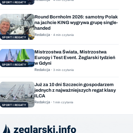
SPORT I REGATY
Round Bornholm 2026: samotny Polak
na jachcie KING wygrywa grupę single-
handed
Redakcja ·
4 min czytania
SPORT I REGATY
Mistrzostwa Świata, Mistrzostwa
Europy i Test Event. Żeglarski tydzień
w Gdyni
SPORT I REGATY
Redakcja ·
3 min czytania
Już za 10 dni Szczecin gospodarzem
jednych z najważniejszych regat klasy
ILCA
Redakcja ·
1 min czytania
SPORT I REGATY