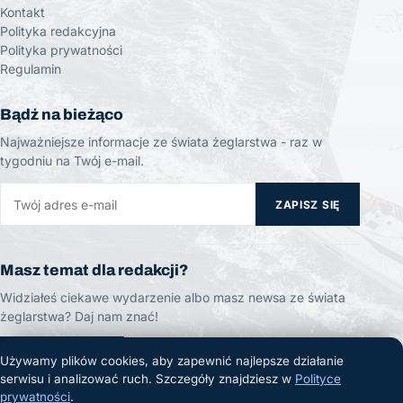
Kontakt
Polityka redakcyjna
Polityka prywatności
Regulamin
Bądź na bieżąco
Najważniejsze informacje ze świata żeglarstwa - raz w
tygodniu na Twój e-mail.
ZAPISZ SIĘ
Masz temat dla redakcji?
Widziałeś ciekawe wydarzenie albo masz newsa ze świata
żeglarstwa? Daj nam znać!
ZGŁOŚ TEMAT
Używamy plików cookies, aby zapewnić najlepsze działanie
serwisu i analizować ruch. Szczegóły znajdziesz w
Polityce
prywatności
.