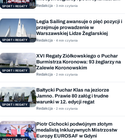
Polski
Redakcja ·
3 min czytania
SPORT I REGATY
Legia Sailing awansuje o pięć pozycji i
przejmuje prowadzenie w
Warszawskiej Lidze Żeglarskiej
Redakcja ·
SPORT I REGATY
4 min czytania
XVI Regaty Ziółkowskiego o Puchar
Burmistrza Koronowa: 93 żeglarzy na
Zalewie Koronowskim
SPORT I REGATY
Redakcja ·
2 min czytania
Bałtycki Puchar Klas na jeziorze
Jamno. Prawie 80 załóg i trudne
warunki w 12. edycji regat
SPORT I REGATY
Redakcja ·
2 min czytania
Piotr Cichocki podwójnym złotym
medalistą Inkluzywnych Mistrzostw
Europy EUROSAF w Gdyni
SPORT I REGATY