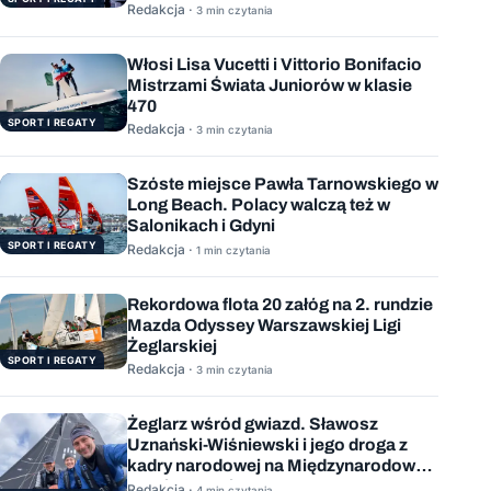
Redakcja ·
3 min czytania
Włosi Lisa Vucetti i Vittorio Bonifacio
Mistrzami Świata Juniorów w klasie
470
SPORT I REGATY
Redakcja ·
3 min czytania
Szóste miejsce Pawła Tarnowskiego w
Long Beach. Polacy walczą też w
Salonikach i Gdyni
SPORT I REGATY
Redakcja ·
1 min czytania
Rekordowa flota 20 załóg na 2. rundzie
Mazda Odyssey Warszawskiej Ligi
Żeglarskiej
SPORT I REGATY
Redakcja ·
3 min czytania
Żeglarz wśród gwiazd. Sławosz
Uznański-Wiśniewski i jego droga z
kadry narodowej na Międzynarodową
Stację Kosmiczną
Redakcja ·
4 min czytania