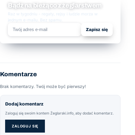
Bądź na bieżąco z żeglarstwem
Raz w tygodniu - regaty, rejsy i ludzie morza w
jednym e-mailu. Bez spamu.
Zapisz się
Komentarze
Brak komentarzy. Twój może być pierwszy!
Dodaj komentarz
Zaloguj się swoim kontem Żeglarski.info, aby dodać komentarz.
ZALOGUJ SIĘ