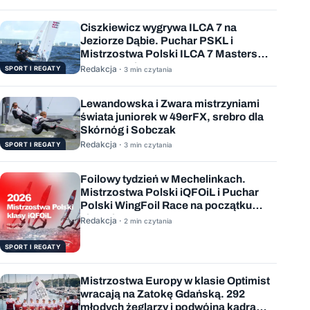
Ciszkiewicz wygrywa ILCA 7 na
Jeziorze Dąbie. Puchar PSKL i
Mistrzostwa Polski ILCA 7 Masters
rozstrzygnięte
Redakcja ·
SPORT I REGATY
3 min czytania
Lewandowska i Zwara mistrzyniami
świata juniorek w 49erFX, srebro dla
Skórnóg i Sobczak
Redakcja ·
SPORT I REGATY
3 min czytania
Foilowy tydzień w Mechelinkach.
Mistrzostwa Polski iQFOiL i Puchar
Polski WingFoil Race na początku
sierpnia
Redakcja ·
2 min czytania
SPORT I REGATY
Mistrzostwa Europy w klasie Optimist
wracają na Zatokę Gdańską. 292
młodych żeglarzy i podwójna kadra