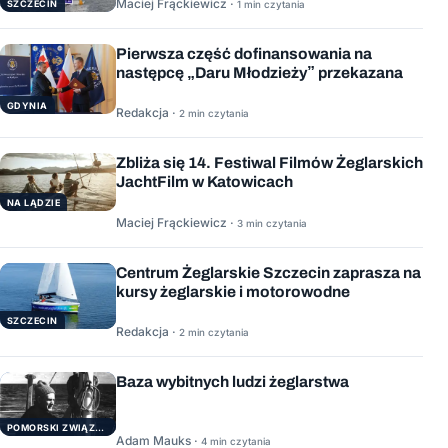
Maciej Frąckiewicz ·
1 min czytania
SZCZECIN
Pierwsza część dofinansowania na
następcę „Daru Młodzieży” przekazana
GDYNIA
Redakcja ·
2 min czytania
Zbliża się 14. Festiwal Filmów Żeglarskich
JachtFilm w Katowicach
NA LĄDZIE
Maciej Frąckiewicz ·
3 min czytania
Centrum Żeglarskie Szczecin zaprasza na
kursy żeglarskie i motorowodne
SZCZECIN
Redakcja ·
2 min czytania
Baza wybitnych ludzi żeglarstwa
POMORSKI ZWIĄZEK ŻEGLARSKI
Adam Mauks ·
4 min czytania