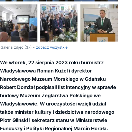
+33
Galeria zdjęć (37) -
zobacz wszystkie
We wtorek, 22 sierpnia 2023 roku burmistrz
Władysławowa Roman Kużel i dyrektor
Narodowego Muzeum Morskiego w Gdańsku
Robert Domżał podpisali list intencyjny w sprawie
budowy Muzeum Żeglarstwa Polskiego we
Władysławowie. W uroczystości wzięli udział
także minister kultury i dziedzictwa narodowego
Piotr Gliński i sekretarz stanu w Ministerstwie
Funduszy i Polityki Regionalnej Marcin Horała.