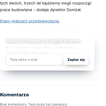
tych dwóch, trzech lat będziemy mogli rozpocząć
prace budowlane – dodaje dyrektor Domżał.
Etapy realizacji przedsięwzięcia
Bądź na bieżąco z żeglarstwem
Raz w tygodniu - regaty, rejsy i ludzie morza w
jednym e-mailu. Bez spamu.
Zapisz się
Komentarze
Brak komentarzy. Twój może być pierwszy!