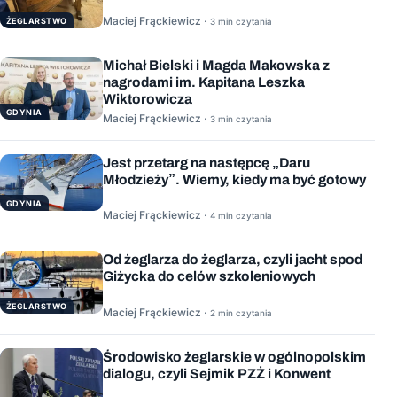
Maciej Frąckiewicz ·
ŻEGLARSTWO
3 min czytania
Michał Bielski i Magda Makowska z
nagrodami im. Kapitana Leszka
Wiktorowicza
GDYNIA
Maciej Frąckiewicz ·
3 min czytania
Jest przetarg na następcę „Daru
Młodzieży”. Wiemy, kiedy ma być gotowy
GDYNIA
Maciej Frąckiewicz ·
4 min czytania
Od żeglarza do żeglarza, czyli jacht spod
Giżycka do celów szkoleniowych
ŻEGLARSTWO
Maciej Frąckiewicz ·
2 min czytania
Środowisko żeglarskie w ogólnopolskim
dialogu, czyli Sejmik PZŻ i Konwent