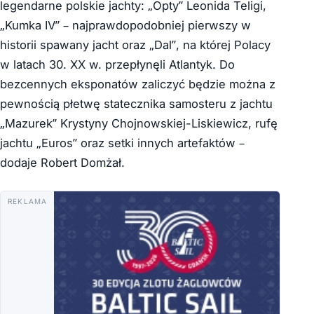
legendarne polskie jachty: „Opty” Leonida Teligi,
„Kumka IV” – najprawdopodobniej pierwszy w
historii spawany jacht oraz „Dal”, na której Polacy
w latach 30. XX w. przepłynęli Atlantyk. Do
bezcennych eksponatów zaliczyć będzie można z
pewnością płetwę statecznika samosteru z jachtu
„Mazurek” Krystyny Chojnowskiej-Liskiewicz, rufę
jachtu „Euros” oraz setki innych artefaktów –
dodaje Robert Domżał.
REKLAMA