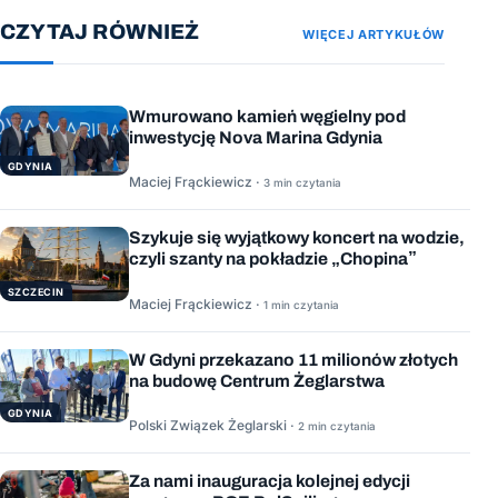
CZYTAJ RÓWNIEŻ
WIĘCEJ ARTYKUŁÓW
Wmurowano kamień węgielny pod
inwestycję Nova Marina Gdynia
GDYNIA
Maciej Frąckiewicz ·
3 min czytania
Szykuje się wyjątkowy koncert na wodzie,
czyli szanty na pokładzie „Chopina”
SZCZECIN
Maciej Frąckiewicz ·
1 min czytania
W Gdyni przekazano 11 milionów złotych
na budowę Centrum Żeglarstwa
GDYNIA
Polski Związek Żeglarski ·
2 min czytania
Za nami inauguracja kolejnej edycji