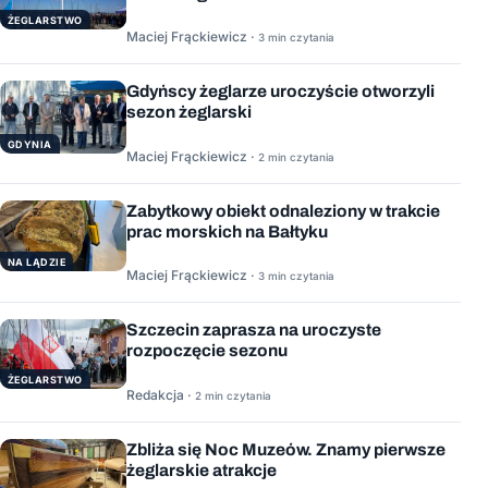
ŻEGLARSTWO
Maciej Frąckiewicz ·
3 min czytania
Gdyńscy żeglarze uroczyście otworzyli
sezon żeglarski
GDYNIA
Maciej Frąckiewicz ·
2 min czytania
Zabytkowy obiekt odnaleziony w trakcie
prac morskich na Bałtyku
NA LĄDZIE
Maciej Frąckiewicz ·
3 min czytania
Szczecin zaprasza na uroczyste
rozpoczęcie sezonu
ŻEGLARSTWO
Redakcja ·
2 min czytania
Zbliża się Noc Muzeów. Znamy pierwsze
żeglarskie atrakcje