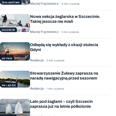
ŻEGLARSTWO
Maciej Frąckiewicz ·
4 min czytania
Nowa sekcja żeglarska w Szczecinie.
Takiej jeszcze nie mieli
SZCZECIN
Maciej Frąckiewicz ·
1 min czytania
Odbędą się wykłady z okazji stulecia
Gdyni
GDYNIA
Redakcja ·
2 min czytania
Stowarzyszenie Żuławy zaprasza na
naradę nawigacyjną przed sezonem
NA LĄDZIE
Redakcja ·
1 min czytania
Lato pod żaglami – czyli Szczecin
zaprasza już na letnie półkolonie