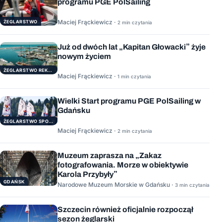
programu PGE PolSailing
Maciej Frąckiewicz ·
ŻEGLARSTWO
2 min czytania
Już od dwóch lat „Kapitan Głowacki” żyje
nowym życiem
ŻEGLARSTWO REKERACYJNE
Maciej Frąckiewicz ·
1 min czytania
Wielki Start programu PGE PolSailing w
Gdańsku
ŻEGLARSTWO SPORTOWE
Maciej Frąckiewicz ·
2 min czytania
Muzeum zaprasza na „Zakaz
fotografowania. Morze w obiektywie
Karola Przybyły”
GDAŃSK
Narodowe Muzeum Morskie w Gdańsku ·
3 min czytania
Szczecin również oficjalnie rozpoczął
sezon żeglarski