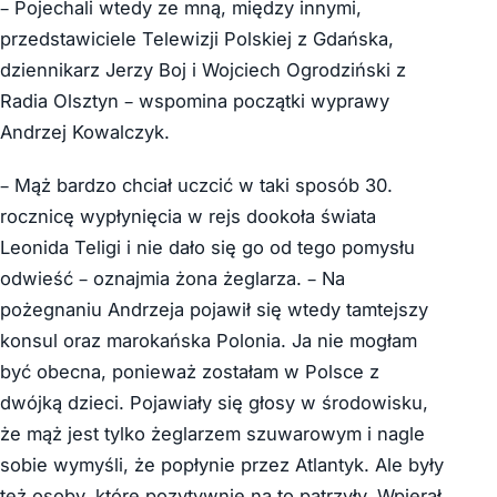
– Pojechali wtedy ze mną, między innymi,
przedstawiciele Telewizji Polskiej z Gdańska,
dziennikarz Jerzy Boj i Wojciech Ogrodziński z
Radia Olsztyn – wspomina początki wyprawy
Andrzej Kowalczyk.
– Mąż bardzo chciał uczcić w taki sposób 30.
rocznicę wypłynięcia w rejs dookoła świata
Leonida Teligi i nie dało się go od tego pomysłu
odwieść – oznajmia żona żeglarza. – Na
pożegnaniu Andrzeja pojawił się wtedy tamtejszy
konsul oraz marokańska Polonia. Ja nie mogłam
być obecna, ponieważ zostałam w Polsce z
dwójką dzieci. Pojawiały się głosy w środowisku,
że mąż jest tylko żeglarzem szuwarowym i nagle
sobie wymyśli, że popłynie przez Atlantyk. Ale były
też osoby, które pozytywnie na to patrzyły. Wpierał