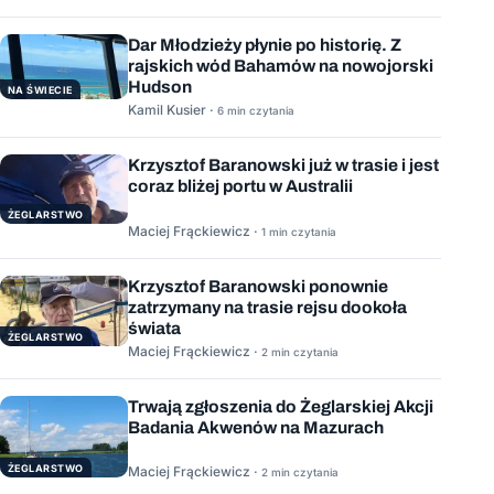
Dar Młodzieży płynie po historię. Z
rajskich wód Bahamów na nowojorski
Hudson
NA ŚWIECIE
Kamil Kusier ·
6 min czytania
Krzysztof Baranowski już w trasie i jest
coraz bliżej portu w Australii
ŻEGLARSTWO
Maciej Frąckiewicz ·
1 min czytania
Krzysztof Baranowski ponownie
zatrzymany na trasie rejsu dookoła
świata
ŻEGLARSTWO
Maciej Frąckiewicz ·
2 min czytania
Trwają zgłoszenia do Żeglarskiej Akcji
Badania Akwenów na Mazurach
ŻEGLARSTWO
Maciej Frąckiewicz ·
2 min czytania