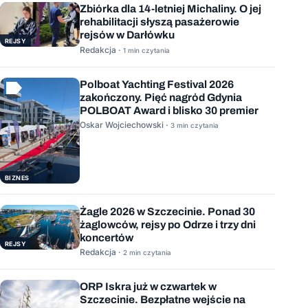
Zbiórka dla 14-letniej Michaliny. O jej
rehabilitacji słyszą pasażerowie
rejsów w Darłówku
REJSY
Redakcja ·
1 min czytania
Polboat Yachting Festival 2026
zakończony. Pięć nagród Gdynia
POLBOAT Award i blisko 30 premier
Oskar Wojciechowski ·
3 min czytania
BIZNES
Żagle 2026 w Szczecinie. Ponad 30
żaglowców, rejsy po Odrze i trzy dni
koncertów
REJSY
Redakcja ·
2 min czytania
ORP Iskra już w czwartek w
Szczecinie. Bezpłatne wejście na