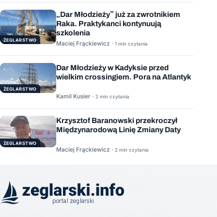
„Dar Młodzieży” już za zwrotnikiem
Raka. Praktykanci kontynuują
szkolenia
ŻEGLARSTWO
Maciej Frąckiewicz ·
1 min czytania
Dar Młodzieży w Kadyksie przed
wielkim crossingiem. Pora na Atlantyk
ŻEGLARSTWO
Kamil Kusier ·
2 min czytania
Krzysztof Baranowski przekroczył
Międzynarodową Linię Zmiany Daty
ŻEGLARSTWO
Maciej Frąckiewicz ·
2 min czytania