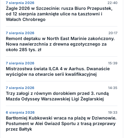
7 sierpnia 2026
22:40
Żagle 2026 w Szczecinie: rusza Biuro Przepustek,
od 12 sierpnia zamknięte ulice na Łasztowni i
Wałach Chrobrego
7 sierpnia 2026
20:17
Remont deptaku w North East Marinie zakończony.
Nowa nawierzchnia z drewna egzotycznego za
około 285 tys. zł
7 sierpnia 2026
15:39
Mistrzostwa świata ILCA 4 w Aarhus. Dwanaście
wyścigów na otwarcie serii kwalifikacyjnej
7 sierpnia 2026
14:35
Trzy załogi z równym dorobkiem przed 3. rundą
Mazda Odyssey Warszawskiej Ligi Żeglarskiej
6 sierpnia 2026
19:33
Bartłomiej Kubkowski wraca na plażę w Dziwnowie.
Postument w Alei Gwiazd Sportu z trasą przeprawy
przez Bałtyk