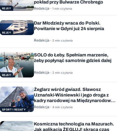
pokład przy Bulwarze Chrobrego
Redakcja ·
REJSY
1 min czytania
Dar Młodzieży wraca do Polski.
Powitanie w Gdyni już 24 sierpnia
REJSY
Redakcja ·
2 min czytania
SOLO do Łeby. Spełniam marzenie,
żeby popłynąć samotnie gdzieś dalej
Redakcja ·
2 min czytania
REJSY
Żeglarz wśród gwiazd. Sławosz
Uznański-Wiśniewski i jego droga z
kadry narodowej na Międzynarodową
Stację Kosmiczną
Redakcja ·
4 min czytania
SPORT I REGATY
Kosmiczna technologia na Mazurach.
Jak aplikacja ŻEGLUJ! skraca czas