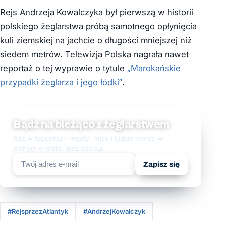
Rejs Andrzeja Kowalczyka był pierwszą w historii
polskiego żeglarstwa próbą samotnego opłynięcia
kuli ziemskiej na jachcie o długości mniejszej niż
siedem metrów. Telewizja Polska nagrała nawet
reportaż o tej wyprawie o tytule
„Marokańskie
przypadki żeglarza i jego łódki”
.
Bądź na bieżąco z żeglarstwem
Raz w tygodniu - regaty, rejsy i ludzie morza w
jednym e-mailu. Bez spamu.
Zapisz się
#RejsprzezAtlantyk
#AndrzejKowalczyk