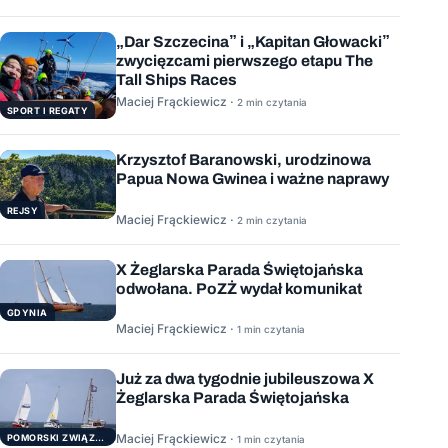
„Dar Szczecina” i „Kapitan Głowacki”
zwycięzcami pierwszego etapu The
Tall Ships Races
Maciej Frąckiewicz ·
2 min czytania
SPORT I REGATY
Krzysztof Baranowski, urodzinowa
Papua Nowa Gwinea i ważne naprawy
REJSY
Maciej Frąckiewicz ·
2 min czytania
X Żeglarska Parada Świętojańska
odwołana. PoZŻ wydał komunikat
GDYNIA
Maciej Frąckiewicz ·
1 min czytania
Już za dwa tygodnie jubileuszowa X
Żeglarska Parada Świętojańska
Maciej Frąckiewicz ·
POMORSKI ZWIĄZEK ŻEGLARSKI
1 min czytania