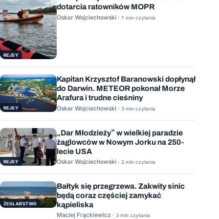
dotarcia ratowników MOPR
Oskar Wojciechowski ·
7 min czytania
REJSY
Kapitan Krzysztof Baranowski dopłynął
do Darwin. METEOR pokonał Morze
Arafura i trudne cieśniny
Oskar Wojciechowski ·
REJSY
3 min czytania
„Dar Młodzieży” w wielkiej paradzie
żaglowców w Nowym Jorku na 250-
lecie USA
Oskar Wojciechowski ·
REJSY
2 min czytania
Bałtyk się przegrzewa. Zakwity sinic
będą coraz częściej zamykać
kąpieliska
ŻEGLARSTWO
Maciej Frąckiewicz ·
3 min czytania