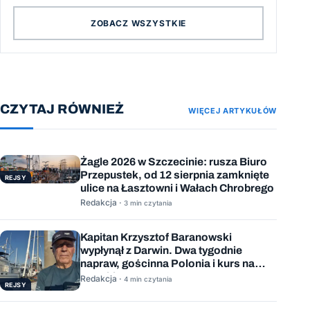
ZOBACZ WSZYSTKIE
CZYTAJ RÓWNIEŻ
WIĘCEJ ARTYKUŁÓW
Żagle 2026 w Szczecinie: rusza Biuro
Przepustek, od 12 sierpnia zamknięte
REJSY
ulice na Łasztowni i Wałach Chrobrego
Redakcja ·
3 min czytania
Kapitan Krzysztof Baranowski
wypłynął z Darwin. Dwa tygodnie
napraw, gościnna Polonia i kurs na
Mauritius
Redakcja ·
4 min czytania
REJSY