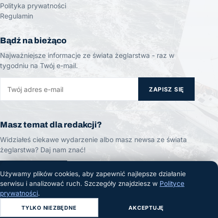
Polityka prywatności
Regulamin
Bądź na bieżąco
Najważniejsze informacje ze świata żeglarstwa - raz w
tygodniu na Twój e-mail.
ZAPISZ SIĘ
Masz temat dla redakcji?
Widziałeś ciekawe wydarzenie albo masz newsa ze świata
żeglarstwa? Daj nam znać!
ZGŁOŚ TEMAT
Używamy plików cookies, aby zapewnić najlepsze działanie
serwisu i analizować ruch. Szczegóły znajdziesz w
Polityce
prywatności
.
TYLKO NIEZBĘDNE
AKCEPTUJĘ
© 2026 Żeglarski.info. Wszelkie prawa zastrzeżone.