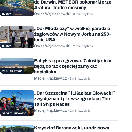
do Darwin. METEOR pokonał Morze
Arafura i trudne cieśniny
Oskar Wojciechowski ·
REJSY
3 min czytania
„Dar Młodzieży” w wielkiej paradzie
żaglowców w Nowym Jorku na 250-
lecie USA
Oskar Wojciechowski ·
REJSY
2 min czytania
Bałtyk się przegrzewa. Zakwity sinic
będą coraz częściej zamykać
kąpieliska
ŻEGLARSTWO
Maciej Frąckiewicz ·
3 min czytania
„Dar Szczecina” i „Kapitan Głowacki”
zwycięzcami pierwszego etapu The
Tall Ships Races
Maciej Frąckiewicz ·
2 min czytania
SPORT I REGATY
Krzysztof Baranowski, urodzinowa