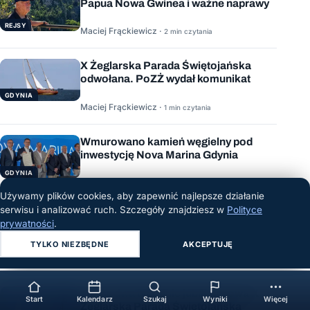
Papua Nowa Gwinea i ważne naprawy
REJSY
Maciej Frąckiewicz ·
2 min czytania
X Żeglarska Parada Świętojańska
odwołana. PoZŻ wydał komunikat
GDYNIA
Maciej Frąckiewicz ·
1 min czytania
Wmurowano kamień węgielny pod
inwestycję Nova Marina Gdynia
GDYNIA
Maciej Frąckiewicz ·
3 min czytania
Używamy plików cookies, aby zapewnić najlepsze działanie
serwisu i analizować ruch. Szczegóły znajdziesz w
Polityce
Szykuje się wyjątkowy koncert na
prywatności
.
wodzie, czyli szanty na pokładzie
„Chopina”
TYLKO NIEZBĘDNE
AKCEPTUJĘ
SZCZECIN
Maciej Frąckiewicz ·
1 min czytania
Już za dwa tygodnie jubileuszowa X
Start
Kalendarz
Szukaj
Wyniki
Więcej
Żeglarska Parada Świętojańska