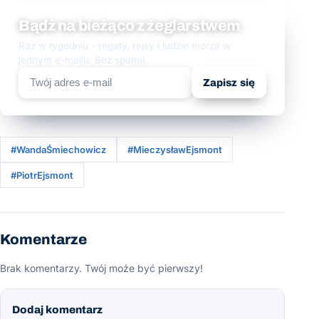
Bądź na bieżąco z żeglarstwem
Raz w tygodniu - regaty, rejsy i ludzie morza w
jednym e-mailu. Bez spamu.
Zapisz się
#WandaŚmiechowicz
#MieczysławEjsmont
#PiotrEjsmont
Komentarze
Brak komentarzy. Twój może być pierwszy!
Dodaj komentarz