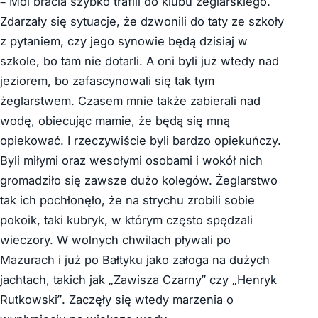
– Moi bracia szybko trafili do klubu żeglarskiego.
Zdarzały się sytuacje, że dzwonili do taty ze szkoły
z pytaniem, czy jego synowie będą dzisiaj w
szkole, bo tam nie dotarli. A oni byli już wtedy nad
jeziorem, bo zafascynowali się tak tym
żeglarstwem. Czasem mnie także zabierali nad
wodę, obiecując mamie, że będą się mną
opiekować. I rzeczywiście byli bardzo opiekuńczy.
Byli miłymi oraz wesołymi osobami i wokół nich
gromadziło się zawsze dużo kolegów. Żeglarstwo
tak ich pochłonęło, że na strychu zrobili sobie
pokoik, taki kubryk, w którym często spędzali
wieczory. W wolnych chwilach pływali po
Mazurach i już po Bałtyku jako załoga na dużych
jachtach, takich jak „Zawisza Czarny” czy „Henryk
Rutkowski”. Zaczęły się wtedy marzenia o