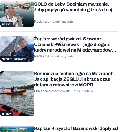
SOLO do Łeby. Spełniam marzenie,
żeby popłynąć samotnie gdzieś dalej
Redakcja ·
2 min czytania
REJSY
Żeglarz wśród gwiazd. Sławosz
Uznański-Wiśniewski i jego droga z
kadry narodowej na Międzynarodową
Stację Kosmiczną
Redakcja ·
4 min czytania
SPORT I REGATY
Kosmiczna technologia na Mazurach.
Jak aplikacja ŻEGLUJ! skraca czas
dotarcia ratowników MOPR
Oskar Wojciechowski ·
7 min czytania
REJSY
Kapitan Krzysztof Baranowski dopłynął