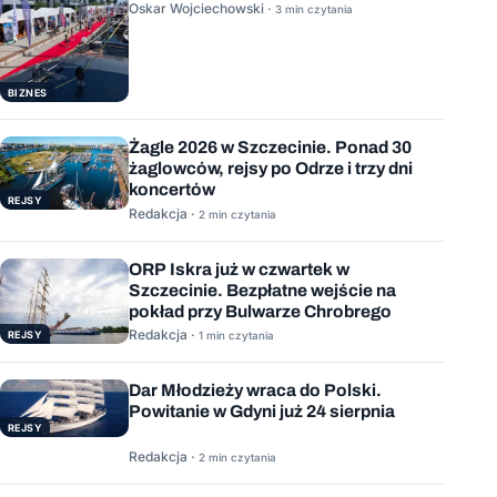
Oskar Wojciechowski ·
3 min czytania
BIZNES
Żagle 2026 w Szczecinie. Ponad 30
żaglowców, rejsy po Odrze i trzy dni
koncertów
REJSY
Redakcja ·
2 min czytania
ORP Iskra już w czwartek w
Szczecinie. Bezpłatne wejście na
pokład przy Bulwarze Chrobrego
Redakcja ·
REJSY
1 min czytania
Dar Młodzieży wraca do Polski.
Powitanie w Gdyni już 24 sierpnia
REJSY
Redakcja ·
2 min czytania