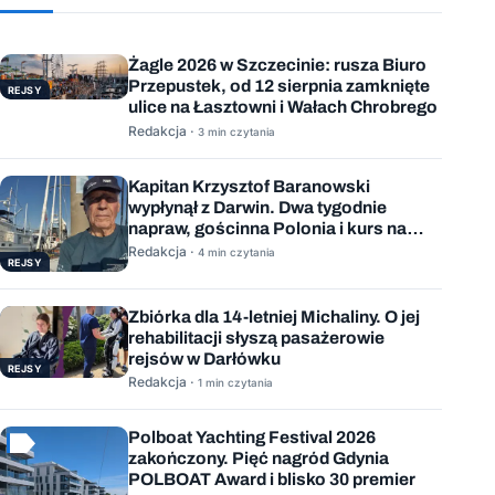
Żagle 2026 w Szczecinie: rusza Biuro
Przepustek, od 12 sierpnia zamknięte
REJSY
ulice na Łasztowni i Wałach Chrobrego
Redakcja ·
3 min czytania
Kapitan Krzysztof Baranowski
wypłynął z Darwin. Dwa tygodnie
napraw, gościnna Polonia i kurs na
Mauritius
Redakcja ·
4 min czytania
REJSY
Zbiórka dla 14-letniej Michaliny. O jej
rehabilitacji słyszą pasażerowie
rejsów w Darłówku
REJSY
Redakcja ·
1 min czytania
Polboat Yachting Festival 2026
zakończony. Pięć nagród Gdynia
POLBOAT Award i blisko 30 premier