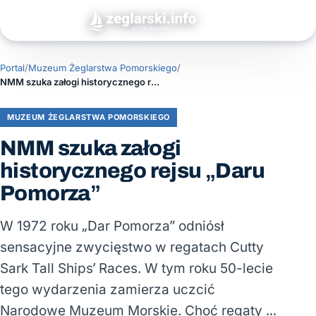
Portal
/
Muzeum Żeglarstwa Pomorskiego
/
NMM szuka załogi historycznego rejsu „Daru Pomorza”
MUZEUM ŻEGLARSTWA POMORSKIEGO
NMM szuka załogi
historycznego rejsu „Daru
Pomorza”
W 1972 roku „Dar Pomorza” odniósł
sensacyjne zwycięstwo w regatach Cutty
Sark Tall Ships’ Races. W tym roku 50-lecie
tego wydarzenia zamierza uczcić
Narodowe Muzeum Morskie. Choć regaty …