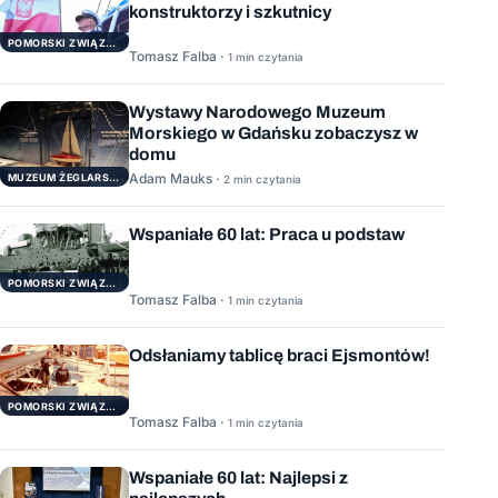
konstruktorzy i szkutnicy
POMORSKI ZWIĄZEK ŻEGLARSKI
Tomasz Falba ·
1 min czytania
Wystawy Narodowego Muzeum
Morskiego w Gdańsku zobaczysz w
domu
Adam Mauks ·
MUZEUM ŻEGLARSTWA POMORSKIEGO
2 min czytania
Wspaniałe 60 lat: Praca u podstaw
POMORSKI ZWIĄZEK ŻEGLARSKI
Tomasz Falba ·
1 min czytania
Odsłaniamy tablicę braci Ejsmontów!
POMORSKI ZWIĄZEK ŻEGLARSKI
Tomasz Falba ·
1 min czytania
Wspaniałe 60 lat: Najlepsi z