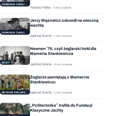
POMORSKI ZWIĄZEK ŻEGLARSKI
Tomasz Falba ·
3 min czytania
Jerzy Wąsowicz odszedł na wieczną
wachtę
POMORSKI ZWIĄZEK ŻEGLARSKI
Jędrzej Szerle ·
1 min czytania
Newnen ’76, czyli żeglarski hołd dla
Mamerta Stankiewicza
REJSY
Jędrzej Szerle ·
4 min czytania
Żeglarze pamiętają o Mamercie
Stankiewiczu
Jędrzej Szerle ·
MUZEUM ŻEGLARSTWA POMORSKIEGO
2 min czytania
„Politechnika” trafiła do Fundacji
Klasyczne Jachty