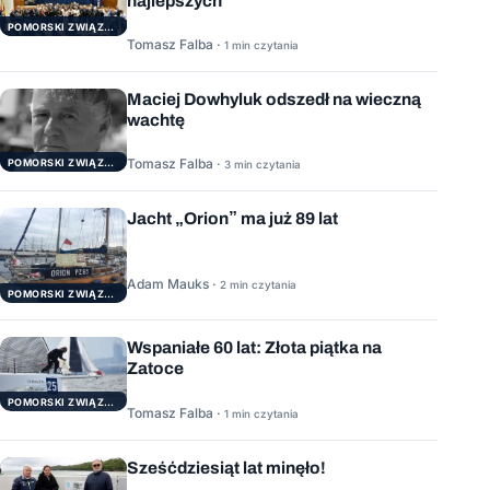
najlepszych
POMORSKI ZWIĄZEK ŻEGLARSKI
Tomasz Falba ·
1 min czytania
Maciej Dowhyluk odszedł na wieczną
wachtę
Tomasz Falba ·
POMORSKI ZWIĄZEK ŻEGLARSKI
3 min czytania
Jacht „Orion” ma już 89 lat
Adam Mauks ·
2 min czytania
POMORSKI ZWIĄZEK ŻEGLARSKI
Wspaniałe 60 lat: Złota piątka na
Zatoce
POMORSKI ZWIĄZEK ŻEGLARSKI
Tomasz Falba ·
1 min czytania
Sześćdziesiąt lat minęło!