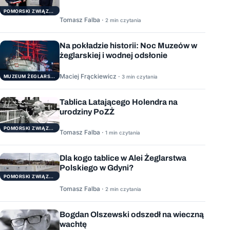
POMORSKI ZWIĄZEK ŻEGLARSKI
Tomasz Falba ·
2 min czytania
Na pokładzie historii: Noc Muzeów w
żeglarskiej i wodnej odsłonie
Maciej Frąckiewicz ·
3 min czytania
MUZEUM ŻEGLARSTWA POMORSKIEGO
Tablica Latającego Holendra na
urodziny PoZŻ
POMORSKI ZWIĄZEK ŻEGLARSKI
Tomasz Falba ·
1 min czytania
Dla kogo tablice w Alei Żeglarstwa
Polskiego w Gdyni?
POMORSKI ZWIĄZEK ŻEGLARSKI
Tomasz Falba ·
2 min czytania
Bogdan Olszewski odszedł na wieczną
wachtę