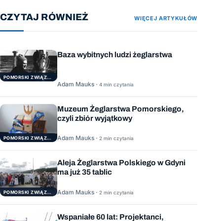
CZYTAJ RÓWNIEŻ
WIĘCEJ ARTYKUŁÓW
Baza wybitnych ludzi żeglarstwa
POMORSKI ZWIĄZEK ŻEGLARSKI
Adam Mauks ·
4 min czytania
Muzeum Żeglarstwa Pomorskiego,
czyli zbiór wyjątkowy
Adam Mauks ·
POMORSKI ZWIĄZEK ŻEGLARSKI
2 min czytania
Aleja Żeglarstwa Polskiego w Gdyni
ma już 35 tablic
Adam Mauks ·
POMORSKI ZWIĄZEK ŻEGLARSKI
2 min czytania
Wspaniałe 60 lat: Projektanci,