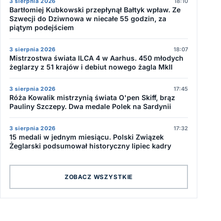
3 sierpnia 2026
18:10
Bartłomiej Kubkowski przepłynął Bałtyk wpław. Ze
Szwecji do Dziwnowa w niecałe 55 godzin, za
piątym podejściem
3 sierpnia 2026
18:07
Mistrzostwa świata ILCA 4 w Aarhus. 450 młodych
żeglarzy z 51 krajów i debiut nowego żagla MkII
3 sierpnia 2026
17:45
Róża Kowalik mistrzynią świata O'pen Skiff, brąz
Pauliny Szczepy. Dwa medale Polek na Sardynii
3 sierpnia 2026
17:32
15 medali w jednym miesiącu. Polski Związek
Żeglarski podsumował historyczny lipiec kadry
ZOBACZ WSZYSTKIE