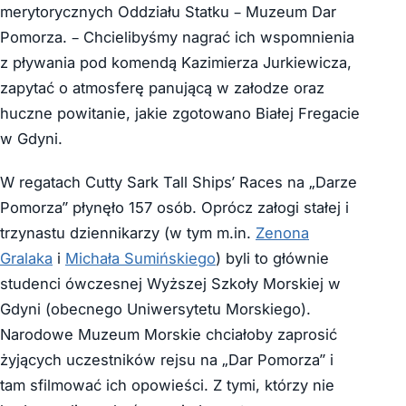
merytorycznych Oddziału Statku – Muzeum Dar
Pomorza. – Chcielibyśmy nagrać ich wspomnienia
z pływania pod komendą Kazimierza Jurkiewicza,
zapytać o atmosferę panującą w załodze oraz
huczne powitanie, jakie zgotowano Białej Fregacie
w Gdyni.
W regatach Cutty Sark Tall Ships’ Races na „Darze
Pomorza” płynęło 157 osób. Oprócz załogi stałej i
trzynastu dziennikarzy (w tym m.in.
Zenona
Gralaka
i
Michała Sumińskiego
) byli to głównie
studenci ówczesnej Wyższej Szkoły Morskiej w
Gdyni (obecnego Uniwersytetu Morskiego).
Narodowe Muzeum Morskie chciałoby zaprosić
żyjących uczestników rejsu na „Dar Pomorza” i
tam sfilmować ich opowieści. Z tymi, którzy nie