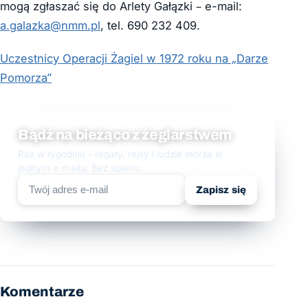
mogą zgłaszać się do Arlety Gałązki – e-mail:
a.galazka@nmm.pl
, tel. 690 232 409.
Uczestnicy Operacji Żagiel w 1972 roku na „Darze
Pomorza”
Bądź na bieżąco z żeglarstwem
Raz w tygodniu - regaty, rejsy i ludzie morza w
jednym e-mailu. Bez spamu.
Zapisz się
Komentarze