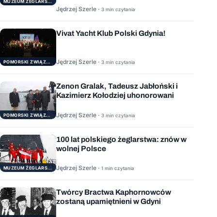
MUZEUM ŻEGLARSTWA POMORSKIEGO
Jędrzej Szerle ·
3 min czytania
Vivat Yacht Klub Polski Gdynia!
Jędrzej Szerle ·
3 min czytania
POMORSKI ZWIĄZEK ŻEGLARSKI
Zenon Gralak, Tadeusz Jabłoński i
Kazimierz Kołodziej uhonorowani
Jędrzej Szerle ·
3 min czytania
POMORSKI ZWIĄZEK ŻEGLARSKI
100 lat polskiego żeglarstwa: znów w
wolnej Polsce
Jędrzej Szerle ·
1 min czytania
MUZEUM ŻEGLARSTWA POMORSKIEGO
Twórcy Bractwa Kaphornowców
zostaną upamiętnieni w Gdyni