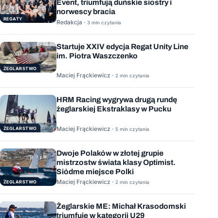
Event, triumfują duńskie siostry i
norwescy bracia
REGATY
Redakcja ·
3 min czytania
Startuje XXIV edycja Regat Unity Line
im. Piotra Waszczenko
ŻEGLARSTWO
Maciej Frąckiewicz ·
2 min czytania
HRM Racing wygrywa drugą rundę
żeglarskiej Ekstraklasy w Pucku
Maciej Frąckiewicz ·
ŻEGLARSTWO
5 min czytania
Dwoje Polaków w złotej grupie
mistrzostw świata klasy Optimist.
Siódme miejsce Polki
Maciej Frąckiewicz ·
ŻEGLARSTWO
2 min czytania
Żeglarskie ME: Michał Krasodomski
triumfuje w kategorii U29