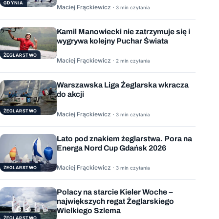
GDYNIA
Maciej Frąckiewicz ·
3 min czytania
Kamil Manowiecki nie zatrzymuje się i
wygrywa kolejny Puchar Świata
ŻEGLARSTWO
Maciej Frąckiewicz ·
2 min czytania
Warszawska Liga Żeglarska wkracza
do akcji
ŻEGLARSTWO
Maciej Frąckiewicz ·
3 min czytania
Lato pod znakiem żeglarstwa. Pora na
Energa Nord Cup Gdańsk 2026
Maciej Frąckiewicz ·
ŻEGLARSTWO
3 min czytania
Polacy na starcie Kieler Woche –
największych regat Żeglarskiego
Wielkiego Szlema
ŻEGLARSTWO