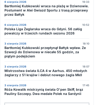
6 sierpnia 2026
19:33
Bartłomiej Kubkowski wraca na plażę w Dziwnowie.
Postument w Alei Gwiazd Sportu z trasą przeprawy
przez Bałtyk
6 sierpnia 2026
10:52
Polska Liga Żeglarska wraca do Gdyni. 56 załóg
powalczy w trzecich rundach sezonu 2026
3 sierpnia 2026
18:10
Bartłomiej Kubkowski przepłynął Bałtyk wpław. Ze
Szwecji do Dziwnowa w niecałe 55 godzin, za
piątym podejściem
3 sierpnia 2026
18:07
Mistrzostwa świata ILCA 4 w Aarhus. 450 młodych
żeglarzy z 51 krajów i debiut nowego żagla MkII
3 sierpnia 2026
17:45
Róża Kowalik mistrzynią świata O'pen Skiff, brąz
Pauliny Szczepy. Dwa medale Polek na Sardynii