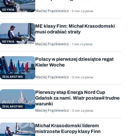
GDYNIA
Maciej Frąckiewicz ·
5 min czytania
ME klasy Finn: Michał Krasodomski
musi odrabiać straty
GDYNIA
Maciej Frąckiewicz ·
1 min czytania
Polacy w pierwszej dziesiątce regat
Kieler Woche
Maciej Frąckiewicz ·
ŻEGLARSTWO
3 min czytania
Pierwszy etap Energa Nord Cup
Gdańsk za nami. Wiatr postawił trudne
warunki
ŻEGLARSTWO
Maciej Frąckiewicz ·
3 min czytania
Michał Krasodomski liderem
mistrzostw Europy klasy Finn