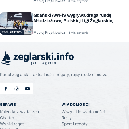
Maciej Frąckiewicz ·
3 min czytania
Gdański AWFiS wygrywa drugą rundę
Młodzieżowej Polskiej Ligi Żeglarskiej
Maciej Frąckiewicz ·
ŻEGLARSTWO
4 min czytania
Portal żeglarski - aktualności, regaty, rejsy i ludzie morza.
SERWIS
WIADOMOŚCI
Kalendarz wydarzeń
Wszystkie wiadomości
Charter
Rejsy
Wyniki regat
Sport i regaty