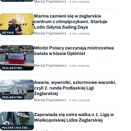
Maciej Frąckiewicz ·
3 min czytania
Marina zamieni się w żeglarskie
centrum z olimpijczykami. Startuje
Lotto Gdynia Sailing Days
GDYNIA
Maciej Frąckiewicz ·
4 min czytania
Młodzi Polacy zaczynają mistrzostwa
świata w klasie Optimist
Maciej Frąckiewicz ·
1 min czytania
ŻEGLARSTWO
Awarie, wywrotki, sztormowe warunki,
czyli 2. runda Podlaskiej Ligi
Żeglarskiej
ŻEGLARSTWO
Maciej Frąckiewicz ·
2 min czytania
Zapowiada się ostra walka o 1. Ligę w
Wielkopolskiej Lidze Żeglarskiej
POLSKA LIGA ŻEGLARSKA