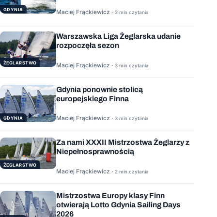
GDYNIA
Maciej Frąckiewicz ·
2 min czytania
Warszawska Liga Żeglarska udanie
rozpoczęła sezon
ŻEGLARSTWO
Maciej Frąckiewicz ·
3 min czytania
Gdynia ponownie stolicą
europejskiego Finna
Maciej Frąckiewicz ·
GDYNIA
3 min czytania
Za nami XXXII Mistrzostwa Żeglarzy z
Niepełnosprawnością
ŻEGLARSTWO
Maciej Frąckiewicz ·
2 min czytania
Mistrzostwa Europy klasy Finn
otwierają Lotto Gdynia Sailing Days
2026