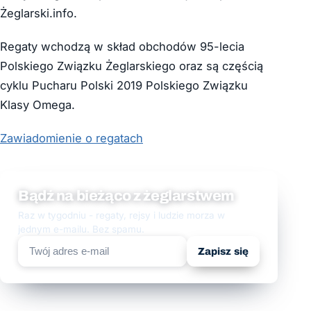
Żeglarski.info.
Regaty wchodzą w skład obchodów 95-lecia
Polskiego Związku Żeglarskiego oraz są częścią
cyklu Pucharu Polski 2019 Polskiego Związku
Klasy Omega.
Zawiadomienie o regatach
Bądź na bieżąco z żeglarstwem
Raz w tygodniu - regaty, rejsy i ludzie morza w
jednym e-mailu. Bez spamu.
Zapisz się