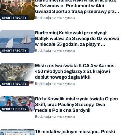
w Dziwnowie. Postument w Alei
Gwiazd Sportu z trasą przeprawy przez
Bałtyk
Redakcja ·
SPORT I REGATY
2 min czytania
Bartłomiej Kubkowski przepłynął
Bałtyk wpław. Ze Szwecji do Dziwnowa
w niecałe 55 godzin, za piątym
podejściem
Redakcja ·
SPORT I REGATY
3 min czytania
Mistrzostwa świata ILCA 4 w Aarhus.
450 młodych żeglarzy z 51 krajów i
debiut nowego żagla MkII
Redakcja ·
SPORT I REGATY
2 min czytania
Róża Kowalik mistrzynią świata O'pen
Skiff, brąz Pauliny Szczepy. Dwa
SPORT I REGATY
medale Polek na Sardynii
Redakcja ·
2 min czytania
15 medali w jednym miesiącu. Polski