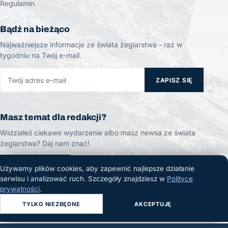
Regulamin
Bądź na bieżąco
Najważniejsze informacje ze świata żeglarstwa - raz w
tygodniu na Twój e-mail.
ZAPISZ SIĘ
Masz temat dla redakcji?
Widziałeś ciekawe wydarzenie albo masz newsa ze świata
żeglarstwa? Daj nam znać!
ZGŁOŚ TEMAT
Używamy plików cookies, aby zapewnić najlepsze działanie
serwisu i analizować ruch. Szczegóły znajdziesz w
Polityce
prywatności
.
TYLKO NIEZBĘDNE
AKCEPTUJĘ
© 2026 Żeglarski.info. Wszelkie prawa zastrzeżone.