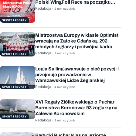
Polski WingFoil Race na początku
sierpnia
Redakcja ·
2 min czytania
SPORT I REGATY
Mistrzostwa Europy w klasie Optimist
wracają na Zatokę Gdańską. 292
młodych żeglarzy i podwójna kadra
Polski
Redakcja ·
3 min czytania
SPORT I REGATY
Legia Sailing awansuje o pięć pozycji i
przejmuje prowadzenie w
Warszawskiej Lidze Żeglarskiej
Redakcja ·
SPORT I REGATY
4 min czytania
XVI Regaty Ziółkowskiego o Puchar
Burmistrza Koronowa: 93 żeglarzy na
Zalewie Koronowskim
SPORT I REGATY
Redakcja ·
2 min czytania
Bałtycki Puchar Klas na jeziorze