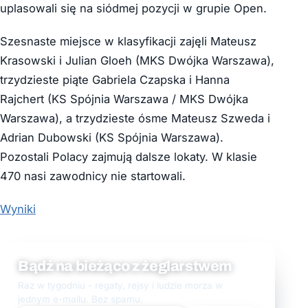
uplasowali się na siódmej pozycji w grupie Open.
Szesnaste miejsce w klasyfikacji zajęli Mateusz
Krasowski i Julian Gloeh (MKS Dwójka Warszawa),
trzydzieste piąte Gabriela Czapska i Hanna
Rajchert (KS Spójnia Warszawa / MKS Dwójka
Warszawa), a trzydzieste ósme Mateusz Szweda i
Adrian Dubowski (KS Spójnia Warszawa).
Pozostali Polacy zajmują dalsze lokaty. W klasie
470 nasi zawodnicy nie startowali.
Wyniki
Bądź na bieżąco z żeglarstwem
Raz w tygodniu - regaty, rejsy i ludzie morza w
jednym e-mailu. Bez spamu.