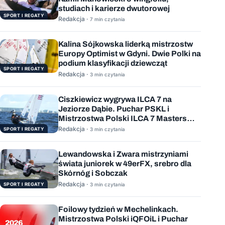
studiach i karierze dwutorowej
SPORT I REGATY
Redakcja ·
7 min czytania
Kalina Sójkowska liderką mistrzostw
Europy Optimist w Gdyni. Dwie Polki na
podium klasyfikacji dziewcząt
SPORT I REGATY
Redakcja ·
3 min czytania
Ciszkiewicz wygrywa ILCA 7 na
Jeziorze Dąbie. Puchar PSKL i
Mistrzostwa Polski ILCA 7 Masters
rozstrzygnięte
Redakcja ·
SPORT I REGATY
3 min czytania
Lewandowska i Zwara mistrzyniami
świata juniorek w 49erFX, srebro dla
Skórnóg i Sobczak
Redakcja ·
SPORT I REGATY
3 min czytania
Foilowy tydzień w Mechelinkach.
Mistrzostwa Polski iQFOiL i Puchar