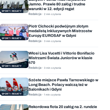
Jamno. Prawie 80 załóg i trudne
warunki w 12. edycji regat
SPORT I REGATY
Redakcja ·
2 min czytania
Piotr Cichocki podwójnym złotym
medalistą Inkluzywnych Mistrzostw
Europy EUROSAF w Gdyni
SPORT I REGATY
Redakcja ·
3 min czytania
Włosi Lisa Vucetti i Vittorio Bonifacio
Mistrzami Świata Juniorów w klasie
470
SPORT I REGATY
Redakcja ·
3 min czytania
Szóste miejsce Pawła Tarnowskiego w
Long Beach. Polacy walczą też w
Salonikach i Gdyni
SPORT I REGATY
Redakcja ·
1 min czytania
Rekordowa flota 20 załóg na 2. rundzie