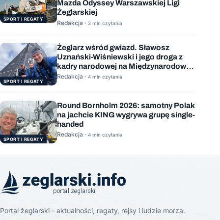
Mazda Odyssey Warszawskiej Ligi
Żeglarskiej
SPORT I REGATY
Redakcja ·
3 min czytania
Żeglarz wśród gwiazd. Sławosz
Uznański-Wiśniewski i jego droga z
kadry narodowej na Międzynarodową
Stację Kosmiczną
Redakcja ·
4 min czytania
SPORT I REGATY
Round Bornholm 2026: samotny Polak
na jachcie KING wygrywa grupę single-
handed
Redakcja ·
4 min czytania
SPORT I REGATY
Portal żeglarski - aktualności, regaty, rejsy i ludzie morza.