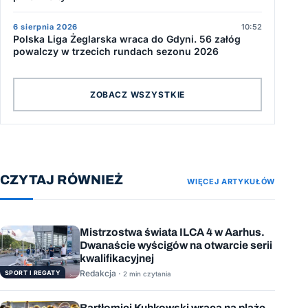
6 sierpnia 2026
10:52
Polska Liga Żeglarska wraca do Gdyni. 56 załóg
powalczy w trzecich rundach sezonu 2026
ZOBACZ WSZYSTKIE
CZYTAJ RÓWNIEŻ
WIĘCEJ ARTYKUŁÓW
Mistrzostwa świata ILCA 4 w Aarhus.
Dwanaście wyścigów na otwarcie serii
kwalifikacyjnej
Redakcja ·
SPORT I REGATY
2 min czytania
Bartłomiej Kubkowski wraca na plażę