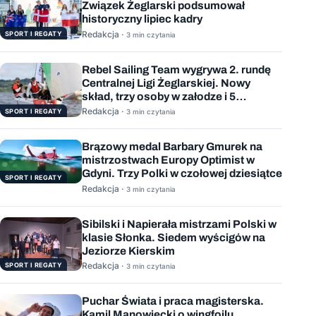
Związek Żeglarski podsumował
historyczny lipiec kadry
Redakcja ·
SPORT I REGATY
3 min czytania
Rebel Sailing Team wygrywa 2. rundę
Centralnej Ligi Żeglarskiej. Nowy
skład, trzy osoby w załodze i 5
wygranych wyścigów
Redakcja ·
SPORT I REGATY
3 min czytania
Brązowy medal Barbary Gmurek na
mistrzostwach Europy Optimist w
Gdyni. Trzy Polki w czołowej dziesiątce
SPORT I REGATY
Redakcja ·
3 min czytania
Sibilski i Napierała mistrzami Polski w
klasie Słonka. Siedem wyścigów na
Jeziorze Kierskim
Redakcja ·
SPORT I REGATY
3 min czytania
Puchar Świata i praca magisterska.
Kamil Manowiecki o wingfoilu,