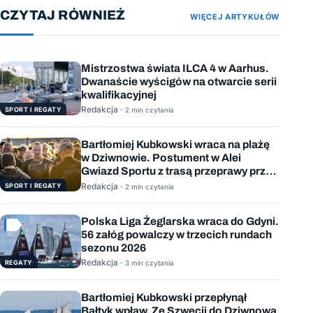
CZYTAJ RÓWNIEŻ
WIĘCEJ ARTYKUŁÓW
Mistrzostwa świata ILCA 4 w Aarhus.
Dwanaście wyścigów na otwarcie serii
kwalifikacyjnej
Redakcja ·
SPORT I REGATY
2 min czytania
Bartłomiej Kubkowski wraca na plażę
w Dziwnowie. Postument w Alei
Gwiazd Sportu z trasą przeprawy przez
Bałtyk
Redakcja ·
SPORT I REGATY
2 min czytania
Polska Liga Żeglarska wraca do Gdyni.
56 załóg powalczy w trzecich rundach
sezonu 2026
Redakcja ·
REGATY
3 min czytania
Bartłomiej Kubkowski przepłynął
Bałtyk wpław. Ze Szwecji do Dziwnowa