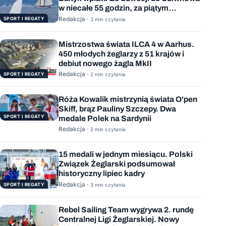
w niecałe 55 godzin, za piątym
podejściem
Redakcja ·
SPORT I REGATY
3 min czytania
Mistrzostwa świata ILCA 4 w Aarhus.
450 młodych żeglarzy z 51 krajów i
debiut nowego żagla MkII
Redakcja ·
SPORT I REGATY
2 min czytania
Róża Kowalik mistrzynią świata O'pen
Skiff, brąz Pauliny Szczepy. Dwa
SPORT I REGATY
medale Polek na Sardynii
Redakcja ·
2 min czytania
15 medali w jednym miesiącu. Polski
Związek Żeglarski podsumował
historyczny lipiec kadry
Redakcja ·
SPORT I REGATY
3 min czytania
Rebel Sailing Team wygrywa 2. rundę
Centralnej Ligi Żeglarskiej. Nowy