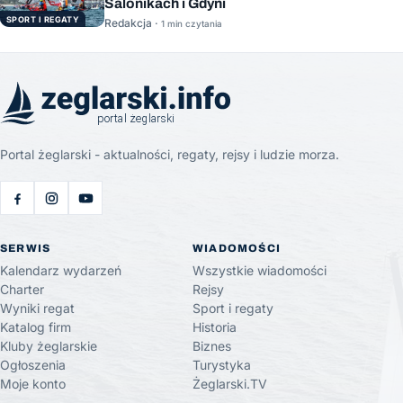
Salonikach i Gdyni
SPORT I REGATY
Redakcja ·
1 min czytania
Portal żeglarski - aktualności, regaty, rejsy i ludzie morza.
SERWIS
WIADOMOŚCI
Kalendarz wydarzeń
Wszystkie wiadomości
Charter
Rejsy
Wyniki regat
Sport i regaty
Katalog firm
Historia
Kluby żeglarskie
Biznes
Ogłoszenia
Turystyka
Moje konto
Żeglarski.TV