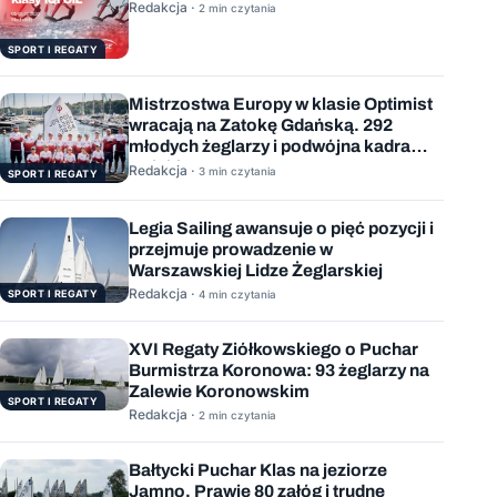
sierpnia
Redakcja ·
2 min czytania
SPORT I REGATY
Mistrzostwa Europy w klasie Optimist
wracają na Zatokę Gdańską. 292
młodych żeglarzy i podwójna kadra
Polski
Redakcja ·
3 min czytania
SPORT I REGATY
Legia Sailing awansuje o pięć pozycji i
przejmuje prowadzenie w
Warszawskiej Lidze Żeglarskiej
Redakcja ·
SPORT I REGATY
4 min czytania
XVI Regaty Ziółkowskiego o Puchar
Burmistrza Koronowa: 93 żeglarzy na
Zalewie Koronowskim
SPORT I REGATY
Redakcja ·
2 min czytania
Bałtycki Puchar Klas na jeziorze
Jamno. Prawie 80 załóg i trudne