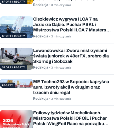
SPORT I REGATY
Redakcja ·
3 min czytania
Ciszkiewicz wygrywa ILCA 7 na
Jeziorze Dąbie. Puchar PSKL i
Mistrzostwa Polski ILCA 7 Masters
rozstrzygnięte
Redakcja ·
SPORT I REGATY
3 min czytania
Lewandowska i Zwara mistrzyniami
świata juniorek w 49erFX, srebro dla
Skórnóg i Sobczak
Redakcja ·
SPORT I REGATY
3 min czytania
ME Techno293 w Sopocie: kapryśna
REGATY
aura i zwroty akcji w drugim oraz
trzecim dniu regat
Redakcja ·
3 min czytania
Foilowy tydzień w Mechelinkach.
Mistrzostwa Polski iQFOiL i Puchar
Polski WingFoil Race na początku