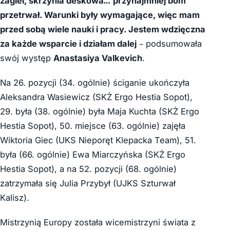
żagiel, skrzynia deskowa… przynajmniej bom
przetrwał. Warunki były wymagające, więc mam
przed sobą wiele nauki i pracy. Jestem wdzięczna
za każde wsparcie i działam dalej
– podsumowała
swój występ
Anastasiya Valkevich
.
Na 26. pozycji (34. ogólnie) ściganie ukończyła
Aleksandra Wasiewicz (SKŻ Ergo Hestia Sopot),
29. była (38. ogólnie) była Maja Kuchta (SKŻ Ergo
Hestia Sopot), 50. miejsce (63. ogólnie) zajęła
Wiktoria Giec (UKS Nieporęt Klepacka Team), 51.
była (66. ogólnie) Ewa Miarczyńska (SKŻ Ergo
Hestia Sopot), a na 52. pozycji (68. ogólnie)
zatrzymała się Julia Przybył (UJKS Szturwał
Kalisz).
Mistrzynią Europy została wicemistrzyni świata z