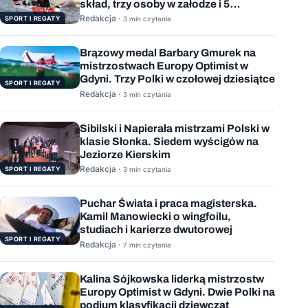
skład, trzy osoby w załodze i 5
wygranych wyścigów
Redakcja ·
SPORT I REGATY
3 min czytania
Brązowy medal Barbary Gmurek na
mistrzostwach Europy Optimist w
Gdyni. Trzy Polki w czołowej dziesiątce
SPORT I REGATY
Redakcja ·
3 min czytania
Sibilski i Napierała mistrzami Polski w
klasie Słonka. Siedem wyścigów na
Jeziorze Kierskim
Redakcja ·
SPORT I REGATY
3 min czytania
Puchar Świata i praca magisterska.
Kamil Manowiecki o wingfoilu,
studiach i karierze dwutorowej
SPORT I REGATY
Redakcja ·
7 min czytania
Kalina Sójkowska liderką mistrzostw
Europy Optimist w Gdyni. Dwie Polki na
podium klasyfikacji dziewcząt