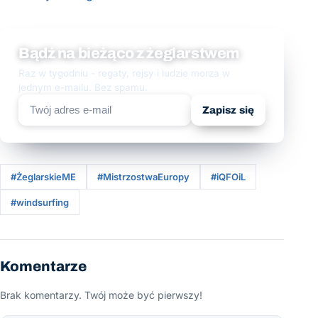
Bądź na bieżąco z żeglarstwem
Raz w tygodniu - regaty, rejsy i ludzie morza w
jednym e-mailu. Bez spamu.
Zapisz się
#ŻeglarskieME
#MistrzostwaEuropy
#iQFOiL
#windsurfing
Komentarze
Brak komentarzy. Twój może być pierwszy!