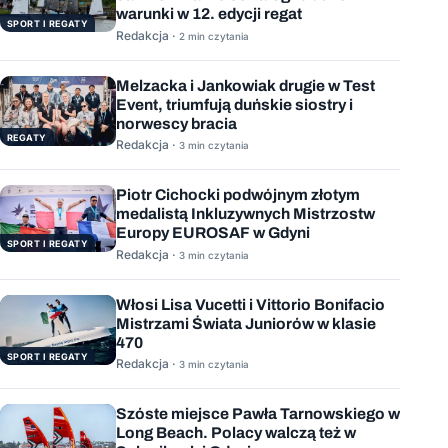
warunki w 12. edycji regat
SPORT I REGATY
Redakcja ·
2 min czytania
Melzacka i Jankowiak drugie w Test
Event, triumfują duńskie siostry i
norwescy bracia
REGATY
Redakcja ·
3 min czytania
Piotr Cichocki podwójnym złotym
medalistą Inkluzywnych Mistrzostw
Europy EUROSAF w Gdyni
SPORT I REGATY
Redakcja ·
3 min czytania
Włosi Lisa Vucetti i Vittorio Bonifacio
Mistrzami Świata Juniorów w klasie
470
SPORT I REGATY
Redakcja ·
3 min czytania
Szóste miejsce Pawła Tarnowskiego w
Long Beach. Polacy walczą też w