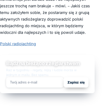
jeszcze trochę nam brakuje – mówi. – Jakiś czas
temu założyłem sobie, że postaramy się z grupą
aktywnych radiożeglarzy doprowadzić polski
radiojachting do miejsca, w którym będziemy
widoczni dla najlepszych i to się powoli udaje.
Polski radiojachting
Bądź na bieżąco z żeglarstwem
Raz w tygodniu - regaty, rejsy i ludzie morza w
jednym e-mailu. Bez spamu.
Zapisz się