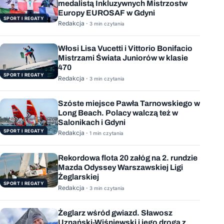
medalistą Inkluzywnych Mistrzostw
Europy EUROSAF w Gdyni
SPORT I REGATY
Redakcja ·
3 min czytania
Włosi Lisa Vucetti i Vittorio Bonifacio
Mistrzami Świata Juniorów w klasie
470
SPORT I REGATY
Redakcja ·
3 min czytania
Szóste miejsce Pawła Tarnowskiego w
Long Beach. Polacy walczą też w
Salonikach i Gdyni
SPORT I REGATY
Redakcja ·
1 min czytania
Rekordowa flota 20 załóg na 2. rundzie
Mazda Odyssey Warszawskiej Ligi
Żeglarskiej
SPORT I REGATY
Redakcja ·
3 min czytania
Żeglarz wśród gwiazd. Sławosz
Uznański-Wiśniewski i jego droga z