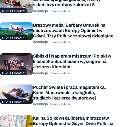
skład, trzy osoby w załodze i 5
wygranych wyścigów
Redakcja ·
SPORT I REGATY
3 min czytania
Brązowy medal Barbary Gmurek na
mistrzostwach Europy Optimist w
Gdyni. Trzy Polki w czołowej dziesiątce
SPORT I REGATY
Redakcja ·
3 min czytania
Sibilski i Napierała mistrzami Polski w
klasie Słonka. Siedem wyścigów na
Jeziorze Kierskim
Redakcja ·
SPORT I REGATY
3 min czytania
Puchar Świata i praca magisterska.
Kamil Manowiecki o wingfoilu,
studiach i karierze dwutorowej
SPORT I REGATY
Redakcja ·
7 min czytania
Kalina Sójkowska liderką mistrzostw
Europy Optimist w Gdyni. Dwie Polki na