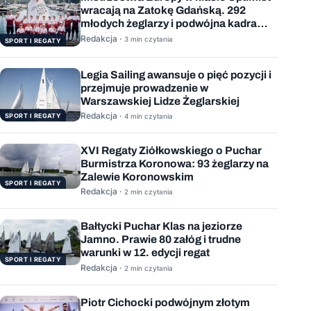
wracają na Zatokę Gdańską. 292
młodych żeglarzy i podwójna kadra
Polski
Redakcja ·
3 min czytania
SPORT I REGATY
Legia Sailing awansuje o pięć pozycji i
przejmuje prowadzenie w
Warszawskiej Lidze Żeglarskiej
Redakcja ·
SPORT I REGATY
4 min czytania
XVI Regaty Ziółkowskiego o Puchar
Burmistrza Koronowa: 93 żeglarzy na
Zalewie Koronowskim
SPORT I REGATY
Redakcja ·
2 min czytania
Bałtycki Puchar Klas na jeziorze
Jamno. Prawie 80 załóg i trudne
warunki w 12. edycji regat
SPORT I REGATY
Redakcja ·
2 min czytania
Piotr Cichocki podwójnym złotym