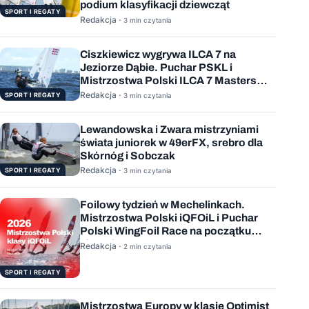
podium klasyfikacji dziewcząt
SPORT I REGATY
Redakcja ·
3 min czytania
Ciszkiewicz wygrywa ILCA 7 na
Jeziorze Dąbie. Puchar PSKL i
Mistrzostwa Polski ILCA 7 Masters
rozstrzygnięte
Redakcja ·
SPORT I REGATY
3 min czytania
Lewandowska i Zwara mistrzyniami
świata juniorek w 49erFX, srebro dla
Skórnóg i Sobczak
Redakcja ·
SPORT I REGATY
3 min czytania
Foilowy tydzień w Mechelinkach.
Mistrzostwa Polski iQFOiL i Puchar
Polski WingFoil Race na początku
sierpnia
Redakcja ·
2 min czytania
SPORT I REGATY
Mistrzostwa Europy w klasie Optimist