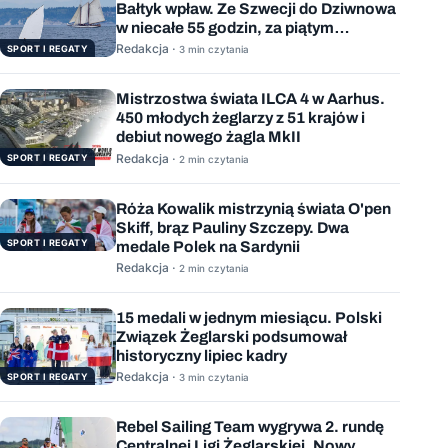
Bałtyk wpław. Ze Szwecji do Dziwnowa
w niecałe 55 godzin, za piątym
podejściem
Redakcja ·
SPORT I REGATY
3 min czytania
Mistrzostwa świata ILCA 4 w Aarhus.
450 młodych żeglarzy z 51 krajów i
debiut nowego żagla MkII
Redakcja ·
SPORT I REGATY
2 min czytania
Róża Kowalik mistrzynią świata O'pen
Skiff, brąz Pauliny Szczepy. Dwa
SPORT I REGATY
medale Polek na Sardynii
Redakcja ·
2 min czytania
15 medali w jednym miesiącu. Polski
Związek Żeglarski podsumował
historyczny lipiec kadry
Redakcja ·
SPORT I REGATY
3 min czytania
Rebel Sailing Team wygrywa 2. rundę
Centralnej Ligi Żeglarskiej. Nowy