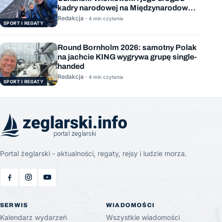
kadry narodowej na Międzynarodową
Stację Kosmiczną
Redakcja ·
4 min czytania
SPORT I REGATY
Round Bornholm 2026: samotny Polak
na jachcie KING wygrywa grupę single-
handed
Redakcja ·
4 min czytania
SPORT I REGATY
Portal żeglarski - aktualności, regaty, rejsy i ludzie morza.
SERWIS
WIADOMOŚCI
Kalendarz wydarzeń
Wszystkie wiadomości