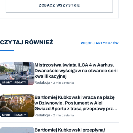
ZOBACZ WSZYSTKIE
CZYTAJ RÓWNIEŻ
WIĘCEJ ARTYKUŁÓW
Mistrzostwa świata ILCA 4 w Aarhus.
Dwanaście wyścigów na otwarcie serii
kwalifikacyjnej
Redakcja ·
SPORT I REGATY
2 min czytania
Bartłomiej Kubkowski wraca na plażę
w Dziwnowie. Postument w Alei
Gwiazd Sportu z trasą przeprawy przez
Bałtyk
Redakcja ·
SPORT I REGATY
2 min czytania
Bartłomiej Kubkowski przepłynął