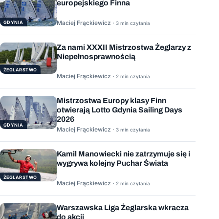
europejskiego Finna
Maciej Frąckiewicz ·
GDYNIA
3 min czytania
Za nami XXXII Mistrzostwa Żeglarzy z
Niepełnosprawnością
ŻEGLARSTWO
Maciej Frąckiewicz ·
2 min czytania
Mistrzostwa Europy klasy Finn
otwierają Lotto Gdynia Sailing Days
2026
GDYNIA
Maciej Frąckiewicz ·
3 min czytania
Kamil Manowiecki nie zatrzymuje się i
wygrywa kolejny Puchar Świata
ŻEGLARSTWO
Maciej Frąckiewicz ·
2 min czytania
Warszawska Liga Żeglarska wkracza
do akcji