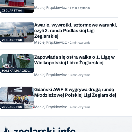
Maciej Frąckiewicz ·
1 min czytania
ŻEGLARSTWO
Awarie, wywrotki, sztormowe warunki,
czyli 2. runda Podlaskiej Ligi
Żeglarskiej
ŻEGLARSTWO
Maciej Frąckiewicz ·
2 min czytania
Zapowiada się ostra walka o 1. Ligę w
Wielkopolskiej Lidze Żeglarskiej
POLSKA LIGA ŻEGLARSKA
Maciej Frąckiewicz ·
3 min czytania
Gdański AWFiS wygrywa drugą rundę
Młodzieżowej Polskiej Ligi Żeglarskiej
Maciej Frąckiewicz ·
ŻEGLARSTWO
4 min czytania