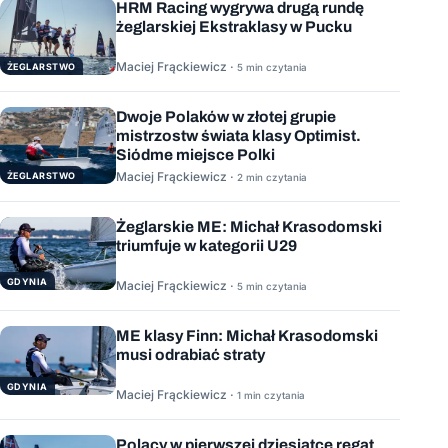
HRM Racing wygrywa drugą rundę
żeglarskiej Ekstraklasy w Pucku
Maciej Frąckiewicz ·
ŻEGLARSTWO
5 min czytania
Dwoje Polaków w złotej grupie
mistrzostw świata klasy Optimist.
Siódme miejsce Polki
Maciej Frąckiewicz ·
ŻEGLARSTWO
2 min czytania
Żeglarskie ME: Michał Krasodomski
triumfuje w kategorii U29
GDYNIA
Maciej Frąckiewicz ·
5 min czytania
ME klasy Finn: Michał Krasodomski
musi odrabiać straty
GDYNIA
Maciej Frąckiewicz ·
1 min czytania
Polacy w pierwszej dziesiątce regat