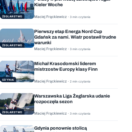
Kieler Woche
Maciej Frąckiewicz ·
ŻEGLARSTWO
3 min czytania
Pierwszy etap Energa Nord Cup
Gdańsk za nami. Wiatr postawił trudne
warunki
ŻEGLARSTWO
Maciej Frąckiewicz ·
3 min czytania
Michał Krasodomski liderem
mistrzostw Europy klasy Finn
GDYNIA
Maciej Frąckiewicz ·
2 min czytania
Warszawska Liga Żeglarska udanie
rozpoczęła sezon
ŻEGLARSTWO
Maciej Frąckiewicz ·
3 min czytania
Gdynia ponownie stolicą