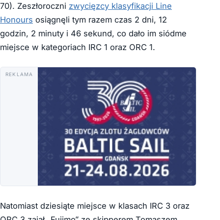
70). Zeszłoroczni
zwycięzcy klasyfikacji Line
Honours
osiągnęli tym razem czas
2 dni, 12
godzin, 2 minuty i 46 sekund, co dało im siódme
miejsce w kategoriach IRC 1 oraz ORC 1.
REKLAMA
Natomiast dziesiąte miejsce w klasach IRC 3 oraz
ORC 3 zajął „Fujimo” ze skipperem Tomaszem