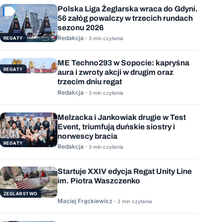
Polska Liga Żeglarska wraca do Gdyni.
56 załóg powalczy w trzecich rundach
sezonu 2026
Redakcja ·
REGATY
3 min czytania
ME Techno293 w Sopocie: kapryśna
REGATY
aura i zwroty akcji w drugim oraz
trzecim dniu regat
Redakcja ·
3 min czytania
Melzacka i Jankowiak drugie w Test
Event, triumfują duńskie siostry i
norwescy bracia
REGATY
Redakcja ·
3 min czytania
Startuje XXIV edycja Regat Unity Line
im. Piotra Waszczenko
ŻEGLARSTWO
Maciej Frąckiewicz ·
2 min czytania