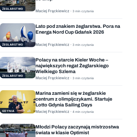
ŻEGLARSTWO
Maciej Frąckiewicz ·
3 min czytania
Lato pod znakiem żeglarstwa. Pora na
Energa Nord Cup Gdańsk 2026
Maciej Frąckiewicz ·
ŻEGLARSTWO
3 min czytania
Polacy na starcie Kieler Woche –
największych regat Żeglarskiego
Wielkiego Szlema
ŻEGLARSTWO
Maciej Frąckiewicz ·
3 min czytania
Marina zamieni się w żeglarskie
centrum z olimpijczykami. Startuje
Lotto Gdynia Sailing Days
GDYNIA
Maciej Frąckiewicz ·
4 min czytania
Młodzi Polacy zaczynają mistrzostwa
świata w klasie Optimist