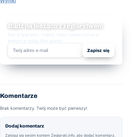
Wyniki
Bądź na bieżąco z żeglarstwem
Raz w tygodniu - regaty, rejsy i ludzie morza w
jednym e-mailu. Bez spamu.
Zapisz się
Komentarze
Brak komentarzy. Twój może być pierwszy!
Dodaj komentarz
Zaloguj się swoim kontem Żeglarski.info, aby dodać komentarz.