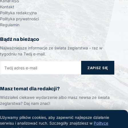
Kanał RSS
Kontakt
Polityka redakcyjna
Polityka prywatności
Regulamin
Bądź na bieżąco
Najważniejsze informacje ze świata żeglarstwa - raz w
tygodniu na Twój e-mail.
ZAPISZ SIĘ
Masz temat dla redakcji?
Widziałeś ciekawe wydarzenie albo masz newsa ze świata
żeglarstwa? Daj nam znać!
ZGŁOŚ TEMAT
Używamy plików cookies, aby zapewnić najlepsze działanie
serwisu i analizować ruch. Szczegóły znajdziesz w
Polityce