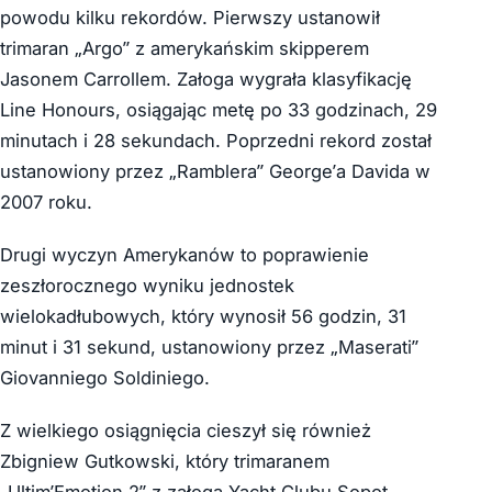
powodu kilku rekordów. Pierwszy ustanowił
trimaran „Argo” z amerykańskim skipperem
Jasonem Carroll
em.
Załoga wygrała klasyfikację
Line Honours, osiągając metę po 33 godzinach, 29
minutach i 28 sekundach.
Poprzedni rekord został
ustanowiony przez „Ramblera” George’a Davida w
2007 roku.
Drugi wyczyn Amerykanów to poprawienie
zeszłorocznego wyniku jednostek
wielokadłubowych, który wynosił 56 godzin, 31
minut i 31 sekund, ustanowiony przez „Maserati”
Giovanniego Soldiniego.
Z wielkiego osiągnięcia cieszył się również
Zbigniew Gutkowski, który trimaranem
„Ultim’Emotion 2” z załogą Yacht Clubu Sopot