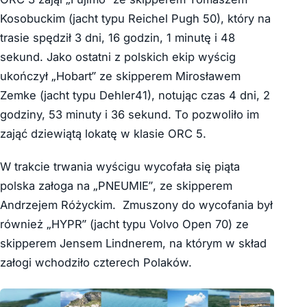
Kosobuckim (jacht typu Reichel Pugh 50), który na
trasie spędził 3 dni, 16 godzin, 1 minutę i 48
sekund. Jako ostatni z polskich ekip wyścig
ukończył „Hobart” ze skipperem Mirosławem
Zemke (jacht typu Dehler41), notując czas 4 dni, 2
godziny, 53 minuty i 36 sekund. To pozwoliło im
zająć dziewiątą lokatę w klasie ORC 5.
W trakcie trwania wyścigu wycofała się piąta
polska załoga na „PNEUMIE”, ze skipperem
Andrzejem Różyckim. Zmuszony do wycofania był
również
„HYPR” (jacht typu Volvo Open 70) ze
skipperem Jensem Lindnerem, na którym w skład
załogi wchodziło czterech Polaków.