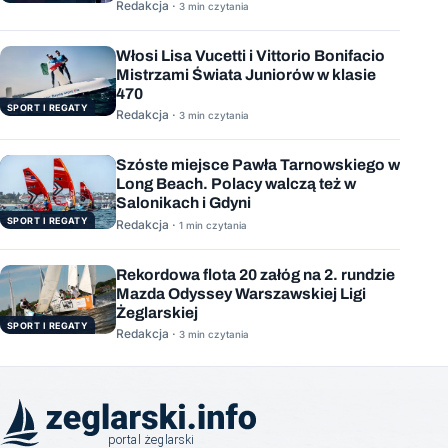
Redakcja ·
3 min czytania
Włosi Lisa Vucetti i Vittorio Bonifacio
Mistrzami Świata Juniorów w klasie
470
SPORT I REGATY
Redakcja ·
3 min czytania
Szóste miejsce Pawła Tarnowskiego w
Long Beach. Polacy walczą też w
Salonikach i Gdyni
SPORT I REGATY
Redakcja ·
1 min czytania
Rekordowa flota 20 załóg na 2. rundzie
Mazda Odyssey Warszawskiej Ligi
Żeglarskiej
SPORT I REGATY
Redakcja ·
3 min czytania