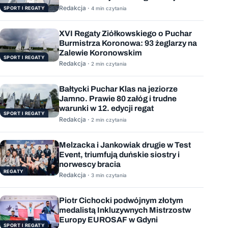
Redakcja ·
SPORT I REGATY
4 min czytania
XVI Regaty Ziółkowskiego o Puchar
Burmistrza Koronowa: 93 żeglarzy na
Zalewie Koronowskim
SPORT I REGATY
Redakcja ·
2 min czytania
Bałtycki Puchar Klas na jeziorze
Jamno. Prawie 80 załóg i trudne
warunki w 12. edycji regat
SPORT I REGATY
Redakcja ·
2 min czytania
Melzacka i Jankowiak drugie w Test
Event, triumfują duńskie siostry i
norwescy bracia
REGATY
Redakcja ·
3 min czytania
Piotr Cichocki podwójnym złotym
medalistą Inkluzywnych Mistrzostw
Europy EUROSAF w Gdyni
SPORT I REGATY