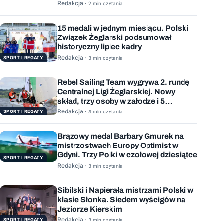
Redakcja ·
2 min czytania
15 medali w jednym miesiącu. Polski
Związek Żeglarski podsumował
historyczny lipiec kadry
Redakcja ·
SPORT I REGATY
3 min czytania
Rebel Sailing Team wygrywa 2. rundę
Centralnej Ligi Żeglarskiej. Nowy
skład, trzy osoby w załodze i 5
wygranych wyścigów
Redakcja ·
SPORT I REGATY
3 min czytania
Brązowy medal Barbary Gmurek na
mistrzostwach Europy Optimist w
Gdyni. Trzy Polki w czołowej dziesiątce
SPORT I REGATY
Redakcja ·
3 min czytania
Sibilski i Napierała mistrzami Polski w
klasie Słonka. Siedem wyścigów na
Jeziorze Kierskim
Redakcja ·
SPORT I REGATY
3 min czytania