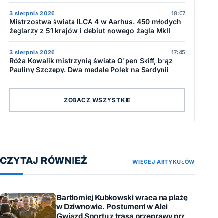
3 sierpnia 2026
18:07
Mistrzostwa świata ILCA 4 w Aarhus. 450 młodych
żeglarzy z 51 krajów i debiut nowego żagla MkII
3 sierpnia 2026
17:45
Róża Kowalik mistrzynią świata O'pen Skiff, brąz
Pauliny Szczepy. Dwa medale Polek na Sardynii
ZOBACZ WSZYSTKIE
CZYTAJ RÓWNIEŻ
WIĘCEJ ARTYKUŁÓW
Bartłomiej Kubkowski wraca na plażę
w Dziwnowie. Postument w Alei
Gwiazd Sportu z trasą przeprawy przez