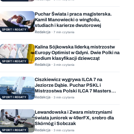
Puchar Świata i praca magisterska.
Kamil Manowiecki o wingfoilu,
studiach i karierze dwutorowej
SPORT I REGATY
Redakcja ·
7 min czytania
Kalina Sójkowska liderką mistrzostw
Europy Optimist w Gdyni. Dwie Polki na
podium klasyfikacji dziewcząt
SPORT I REGATY
Redakcja ·
3 min czytania
Ciszkiewicz wygrywa ILCA 7 na
Jeziorze Dąbie. Puchar PSKL i
Mistrzostwa Polski ILCA 7 Masters
rozstrzygnięte
Redakcja ·
SPORT I REGATY
3 min czytania
Lewandowska i Zwara mistrzyniami
świata juniorek w 49erFX, srebro dla
Skórnóg i Sobczak
Redakcja ·
SPORT I REGATY
3 min czytania