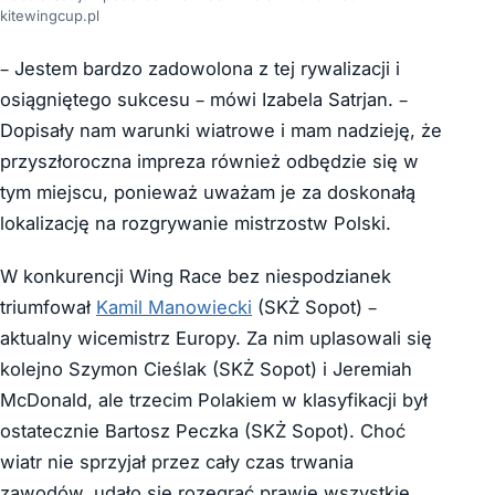
kitewingcup.pl
– Jestem bardzo zadowolona z tej rywalizacji i
osiągniętego sukcesu – mówi Izabela Satrjan. –
Dopisały nam warunki wiatrowe i mam nadzieję, że
przyszłoroczna impreza również odbędzie się w
tym miejscu, ponieważ uważam je za doskonałą
lokalizację na rozgrywanie mistrzostw Polski.
W konkurencji Wing Race bez niespodzianek
triumfował
Kamil Manowiecki
(SKŻ Sopot) –
aktualny wicemistrz Europy. Za nim uplasowali się
kolejno Szymon Cieślak (SKŻ Sopot) i Jeremiah
McDonald, ale trzecim Polakiem w klasyfikacji był
ostatecznie Bartosz Peczka (SKŻ Sopot). Choć
wiatr nie sprzyjał przez cały czas trwania
zawodów, udało się rozegrać prawie wszystkie