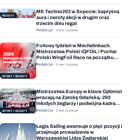
ME Techno293 w Sopocie: kapryśna
REGATY
aura i zwroty akcji w drugim oraz
trzecim dniu regat
Redakcja ·
3 min czytania
Foilowy tydzień w Mechelinkach.
Mistrzostwa Polski iQFOiL i Puchar
Polski WingFoil Race na początku
sierpnia
Redakcja ·
2 min czytania
SPORT I REGATY
Mistrzostwa Europy w klasie Optimist
wracają na Zatokę Gdańską. 292
młodych żeglarzy i podwójna kadra
Polski
Redakcja ·
3 min czytania
SPORT I REGATY
Legia Sailing awansuje o pięć pozycji i
przejmuje prowadzenie w
Warszawskiej Lidze Żeglarskiej