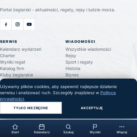
Portal żeglarski - aktualności, regaty, rejsy i ludzie morza.
SERWIS
WIADOMOŚCI
Kalendarz wydarzeń
Wszystkie wiadomości
Charter
Rejsy
Wyniki regat
Sport i regaty
Katalog firm
Historia
Kluby żeglarskie
Biznes
Ogłoszenia
Turystyka
Używamy plików cookies, aby zapewnić najlepsze działanie
Moje konto
Żeglarski.TV
serwisu i analizować ruch. Szczegóły znajdziesz w
Polityce
prywatności
.
INFORMACJE
TYLKO NIEZBĘDNE
AKCEPTUJĘ
O nas
Reklama i współpraca
Do pobrania
Kanał RSS
Start
Kalendarz
Szukaj
Wyniki
Więcej
Kontakt