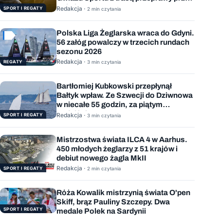
Bałtyk
Redakcja ·
SPORT I REGATY
2 min czytania
Polska Liga Żeglarska wraca do Gdyni.
56 załóg powalczy w trzecich rundach
sezonu 2026
Redakcja ·
REGATY
3 min czytania
Bartłomiej Kubkowski przepłynął
Bałtyk wpław. Ze Szwecji do Dziwnowa
w niecałe 55 godzin, za piątym
podejściem
Redakcja ·
SPORT I REGATY
3 min czytania
Mistrzostwa świata ILCA 4 w Aarhus.
450 młodych żeglarzy z 51 krajów i
debiut nowego żagla MkII
Redakcja ·
SPORT I REGATY
2 min czytania
Róża Kowalik mistrzynią świata O'pen
Skiff, brąz Pauliny Szczepy. Dwa
SPORT I REGATY
medale Polek na Sardynii