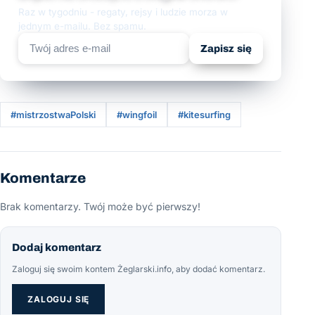
Raz w tygodniu - regaty, rejsy i ludzie morza w
jednym e-mailu. Bez spamu.
Zapisz się
#mistrzostwaPolski
#wingfoil
#kitesurfing
Komentarze
Brak komentarzy. Twój może być pierwszy!
Dodaj komentarz
Zaloguj się swoim kontem Żeglarski.info, aby dodać komentarz.
ZALOGUJ SIĘ