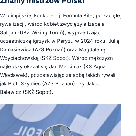
Znamy mistrzów Polski
W olimpijskiej konkurencji Formula Kite, po zaciętej
rywalizacji, wśród kobiet zwyciężyła Izabela
Satrjan (UKŻ Wiking Toruń), wyprzedzając
uczestniczkę igrzysk w Paryżu w 2024 roku, Julię
Damasiewicz (AZS Poznań) oraz Magdalenę
Woyciechowską (SKŻ Sopot). Wśród mężczyzn
najlepszy okazał się Jan Marciniak (KS Aqua
Włocławek), pozostawiając za sobą takich rywali
jak Piotr Szymiec (AZS Poznań) czy Jakub
Balewicz (SKŻ Sopot).