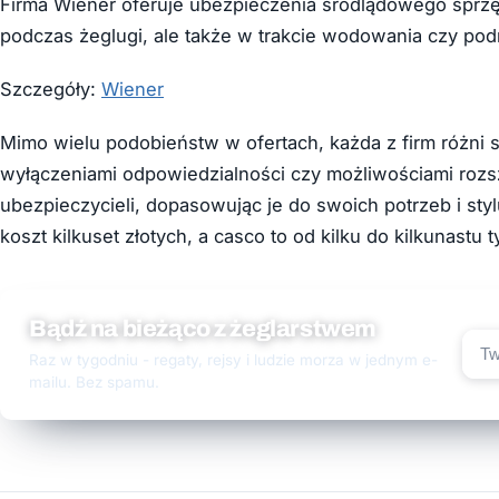
Firma Wiener oferuje ubezpieczenia śródlądowego sprzętu 
podczas żeglugi, ale także w trakcie wodowania czy po
Szczegóły:
Wiener
Mimo wielu podobieństw w ofertach, każda z firm różni
wyłączeniami odpowiedzialności czy możliwościami roz
ubezpieczycieli, dopasowując je do swoich potrzeb i st
koszt kilkuset złotych, a casco to od kilku do kilkunastu t
Bądź na bieżąco z żeglarstwem
Raz w tygodniu - regaty, rejsy i ludzie morza w jednym e-
mailu. Bez spamu.