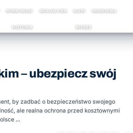
WYNIKI REGAT
KATALOG FIRM
KLUBY
OGŁOSZENIA
HISTORIA
BIZNES
kim – ubezpiecz swój
ment, by zadbać o bezpieczeństwo swojego
malność, ale realna ochrona przed kosztownymi
olsce …