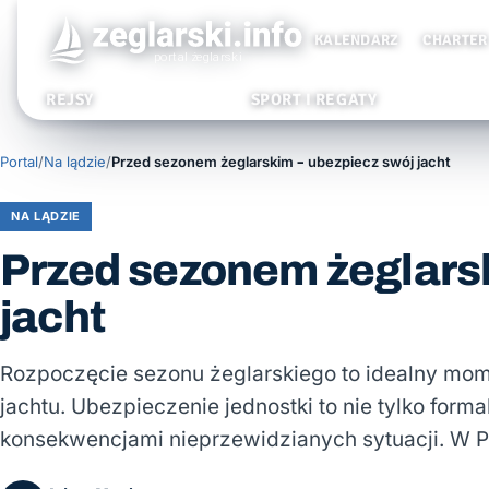
KALENDARZ
CHARTER
REJSY
SPORT I REGATY
Portal
/
Na lądzie
/
Przed sezonem żeglarskim – ubezpiecz swój jacht
NA LĄDZIE
Przed sezonem żeglars
jacht
Rozpoczęcie sezonu żeglarskiego to idealny mo
jachtu. Ubezpieczenie jednostki to nie tylko for
konsekwencjami nieprzewidzianych sytuacji. W P