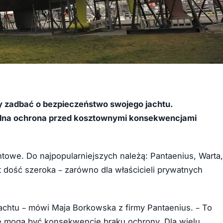
y zadbać o bezpieczeństwo swojego jachtu.
realna ochrona przed kosztownymi konsekwencjami
htowe. Do najpopularniejszych należą: Pantaenius, Warta,
t dość szeroka – zarówno dla właścicieli prywatnych
jachtu – mówi Maja Borkowska z firmy Pantaenius. – To
ne mogą być konsekwencje braku ochrony. Dla wielu