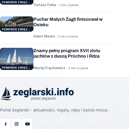
POMORSKI ZWIĄZEK ŻEGLARSKI
Tomasz Falba ·
1 min czytania
Puchar Małych Żagli finiszował w
Osieku
POMORSKI ZWIĄZEK ŻEGLARSKI
Adam Mauks ·
2 min czytania
Znamy pełny program XVII zlotu
jachtów z duszą Próchno i Rdza
Maciej Frąckiewicz ·
POMORSKI ZWIĄZEK ŻEGLARSKI
2 min czytania
Portal żeglarski - aktualności, regaty, rejsy i ludzie morza.