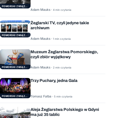
POMORSKI ZWIĄZEK ŻEGLARSKI
Adam Mauks ·
4 min czytania
Żeglarski TV, czyli jedyne takie
archiwum
POMORSKI ZWIĄZEK ŻEGLARSKI
Adam Mauks ·
1 min czytania
Muzeum Żeglarstwa Pomorskiego,
czyli zbiór wyjątkowy
Adam Mauks ·
POMORSKI ZWIĄZEK ŻEGLARSKI
2 min czytania
Trzy Puchary, jedna Gala
Tomasz Falba ·
POMORSKI ZWIĄZEK ŻEGLARSKI
5 min czytania
Aleja Żeglarstwa Polskiego w Gdyni
ma już 35 tablic