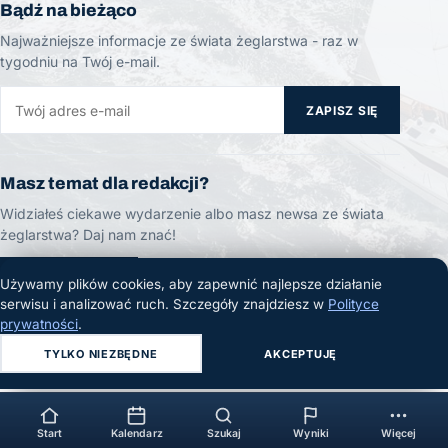
Bądź na bieżąco
Najważniejsze informacje ze świata żeglarstwa - raz w
tygodniu na Twój e-mail.
ZAPISZ SIĘ
Masz temat dla redakcji?
Widziałeś ciekawe wydarzenie albo masz newsa ze świata
żeglarstwa? Daj nam znać!
ZGŁOŚ TEMAT
Używamy plików cookies, aby zapewnić najlepsze działanie
serwisu i analizować ruch. Szczegóły znajdziesz w
Polityce
prywatności
.
TYLKO NIEZBĘDNE
AKCEPTUJĘ
© 2026 Żeglarski.info. Wszelkie prawa zastrzeżone.
Start
Kalendarz
Szukaj
Wyniki
Więcej