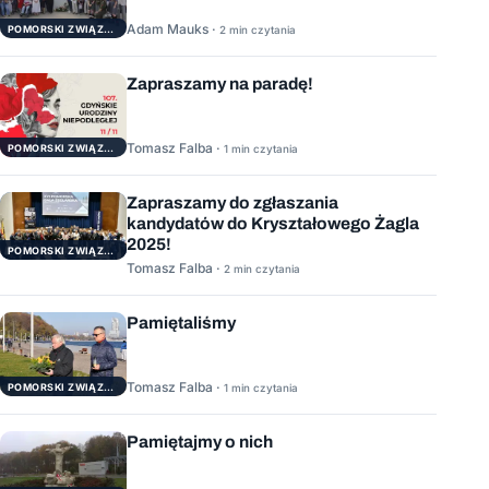
Adam Mauks ·
POMORSKI ZWIĄZEK ŻEGLARSKI
2 min czytania
Zapraszamy na paradę!
Tomasz Falba ·
POMORSKI ZWIĄZEK ŻEGLARSKI
1 min czytania
Zapraszamy do zgłaszania
kandydatów do Kryształowego Żagla
2025!
POMORSKI ZWIĄZEK ŻEGLARSKI
Tomasz Falba ·
2 min czytania
Pamiętaliśmy
Tomasz Falba ·
POMORSKI ZWIĄZEK ŻEGLARSKI
1 min czytania
Pamiętajmy o nich