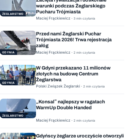
warunki podczas Żeglarskiego
Pucharu Trójmiasta
ŻEGLARSTWO
Maciej Frąckiewicz ·
3 min czytania
Przed nami Żeglarski Puchar
Trójmiasta 2026! Trwa rejestracja
załóg
Maciej Frąckiewicz ·
GDYNIA
2 min czytania
W Gdyni przekazano 11 milionów
złotych na budowę Centrum
Żeglarstwa
GDYNIA
Polski Związek Żeglarski ·
2 min czytania
„Konsal” najlepszy w ragatach
WarmUp Double Handed
ŻEGLARSTWO
Maciej Frąckiewicz ·
2 min czytania
Gdyńscy żeglarze uroczyście otworzyli