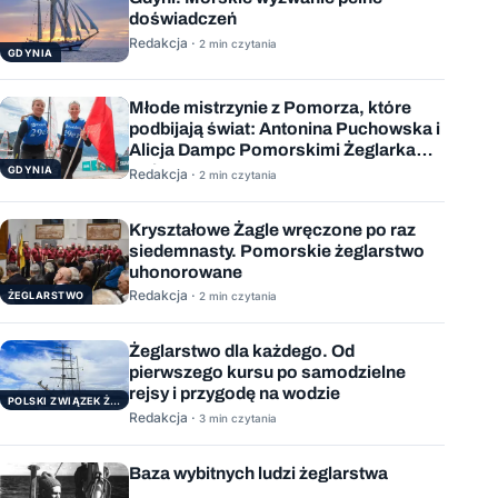
doświadczeń
Redakcja ·
2 min czytania
GDYNIA
Młode mistrzynie z Pomorza, które
podbijają świat: Antonina Puchowska i
Alicja Dampc Pomorskimi Żeglarkami
Roku 2025
GDYNIA
Redakcja ·
2 min czytania
Kryształowe Żagle wręczone po raz
siedemnasty. Pomorskie żeglarstwo
uhonorowane
Redakcja ·
ŻEGLARSTWO
2 min czytania
Żeglarstwo dla każdego. Od
pierwszego kursu po samodzielne
rejsy i przygodę na wodzie
POLSKI ZWIĄZEK ŻEGLARSKI
Redakcja ·
3 min czytania
Baza wybitnych ludzi żeglarstwa