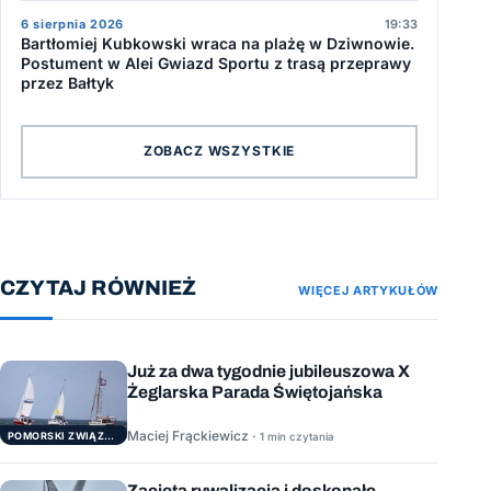
6 sierpnia 2026
19:33
Bartłomiej Kubkowski wraca na plażę w Dziwnowie.
Postument w Alei Gwiazd Sportu z trasą przeprawy
przez Bałtyk
ZOBACZ WSZYSTKIE
CZYTAJ RÓWNIEŻ
WIĘCEJ ARTYKUŁÓW
Już za dwa tygodnie jubileuszowa X
Żeglarska Parada Świętojańska
Maciej Frąckiewicz ·
POMORSKI ZWIĄZEK ŻEGLARSKI
1 min czytania
Zacięta rywalizacja i doskonałe