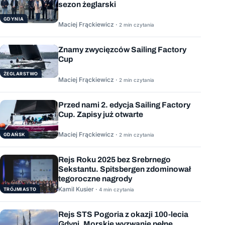
sezon żeglarski
GDYNIA
Maciej Frąckiewicz ·
2 min czytania
Znamy zwycięzców Sailing Factory
Cup
ŻEGLARSTWO
Maciej Frąckiewicz ·
2 min czytania
Przed nami 2. edycja Sailing Factory
Cup. Zapisy już otwarte
Maciej Frąckiewicz ·
GDAŃSK
2 min czytania
Rejs Roku 2025 bez Srebrnego
Sekstantu. Spitsbergen zdominował
tegoroczne nagrody
Kamil Kusier ·
TRÓJMIASTO
4 min czytania
Rejs STS Pogoria z okazji 100-lecia
Gdyni. Morskie wyzwanie pełne