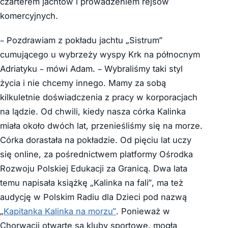
czarterem jachtów i prowadzeniem rejsów
komercyjnych.
– Pozdrawiam z pokładu jachtu „Sistrum”
cumującego u wybrzeży wyspy Krk na północnym
Adriatyku – mówi Adam. – Wybraliśmy taki styl
życia i nie chcemy innego. Mamy za sobą
kilkuletnie doświadczenia z pracy w korporacjach
na lądzie. Od chwili, kiedy nasza córka Kalinka
miała około dwóch lat, przenieśliśmy się na morze.
Córka dorastała na pokładzie. Od pięciu lat uczy
się online, za pośrednictwem platformy Ośrodka
Rozwoju Polskiej Edukacji za Granicą. Dwa lata
temu napisała książkę „Kalinka na fali”, ma też
audycję w Polskim Radiu dla Dzieci pod nazwą
„
Kapitanka Kalinka na morzu”
. Ponieważ w
Chorwacji otwarte są kluby sportowe, mogła