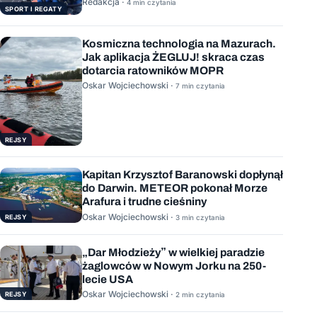
Stację Kosmiczną
Redakcja ·
4 min czytania
SPORT I REGATY
Kosmiczna technologia na Mazurach.
Jak aplikacja ŻEGLUJ! skraca czas
dotarcia ratowników MOPR
Oskar Wojciechowski ·
7 min czytania
REJSY
Kapitan Krzysztof Baranowski dopłynął
do Darwin. METEOR pokonał Morze
Arafura i trudne cieśniny
Oskar Wojciechowski ·
REJSY
3 min czytania
„Dar Młodzieży” w wielkiej paradzie
żaglowców w Nowym Jorku na 250-
lecie USA
Oskar Wojciechowski ·
REJSY
2 min czytania