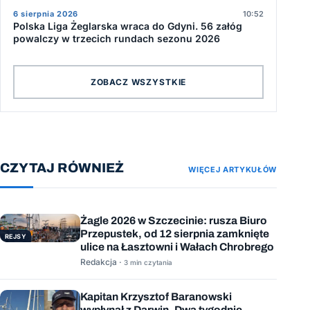
6 sierpnia 2026
10:52
Polska Liga Żeglarska wraca do Gdyni. 56 załóg
powalczy w trzecich rundach sezonu 2026
ZOBACZ WSZYSTKIE
CZYTAJ RÓWNIEŻ
WIĘCEJ ARTYKUŁÓW
Żagle 2026 w Szczecinie: rusza Biuro
Przepustek, od 12 sierpnia zamknięte
REJSY
ulice na Łasztowni i Wałach Chrobrego
Redakcja ·
3 min czytania
Kapitan Krzysztof Baranowski
wypłynął z Darwin. Dwa tygodnie