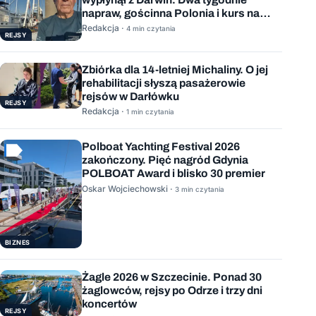
napraw, gościnna Polonia i kurs na
Mauritius
Redakcja ·
4 min czytania
REJSY
Zbiórka dla 14-letniej Michaliny. O jej
rehabilitacji słyszą pasażerowie
rejsów w Darłówku
REJSY
Redakcja ·
1 min czytania
Polboat Yachting Festival 2026
zakończony. Pięć nagród Gdynia
POLBOAT Award i blisko 30 premier
Oskar Wojciechowski ·
3 min czytania
BIZNES
Żagle 2026 w Szczecinie. Ponad 30
żaglowców, rejsy po Odrze i trzy dni
koncertów
REJSY