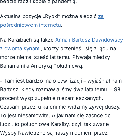
będzie radził sobie z pandemią.
Aktualną pozycję „Rybki” można śledzić
za
pośrednictwem internetu
.
Na Karaibach są także
Anna i Bartosz Dawidowscy
z dwoma synami
, którzy przenieśli się z lądu na
morze niemal sześć lat temu. Pływają między
Bahamami a Ameryką Południową.
– Tam jest bardzo mało cywilizacji – wyjaśniał nam
Bartosz, kiedy rozmawialiśmy dwa lata temu. – 98
procent wysp zupełnie niezamieszkanych.
Czasami przez kilka dni nie widzimy żywej duszy.
To jest niesamowite. A jak nam się zachce do
ludzi, to południowe Karaiby, czyli tak zwane
Wyspy Nawietrzne są naszym domem przez