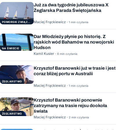
Już za dwa tygodnie jubileuszowa X
Żeglarska Parada Świętojańska
Maciej Frąckiewicz ·
POMORSKI ZWIĄZEK ŻEGLARSKI
1 min czytania
Dar Młodzieży płynie po historię. Z
rajskich wód Bahamów na nowojorski
Hudson
NA ŚWIECIE
Kamil Kusier ·
6 min czytania
Krzysztof Baranowski już w trasie i jest
coraz bliżej portu w Australii
ŻEGLARSTWO
Maciej Frąckiewicz ·
1 min czytania
Krzysztof Baranowski ponownie
zatrzymany na trasie rejsu dookoła
świata
ŻEGLARSTWO
Maciej Frąckiewicz ·
2 min czytania