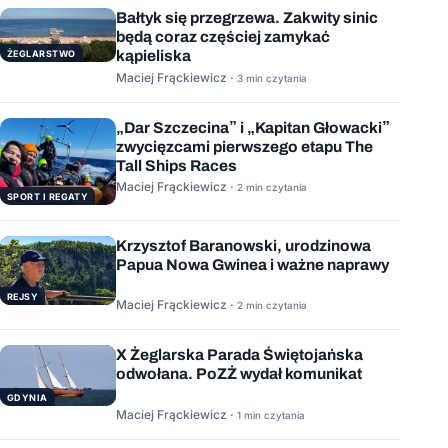
Bałtyk się przegrzewa. Zakwity sinic
będą coraz częściej zamykać
kąpieliska
ŻEGLARSTWO
Maciej Frąckiewicz ·
3 min czytania
„Dar Szczecina” i „Kapitan Głowacki”
zwycięzcami pierwszego etapu The
Tall Ships Races
Maciej Frąckiewicz ·
2 min czytania
SPORT I REGATY
Krzysztof Baranowski, urodzinowa
Papua Nowa Gwinea i ważne naprawy
REJSY
Maciej Frąckiewicz ·
2 min czytania
X Żeglarska Parada Świętojańska
odwołana. PoZŻ wydał komunikat
GDYNIA
Maciej Frąckiewicz ·
1 min czytania