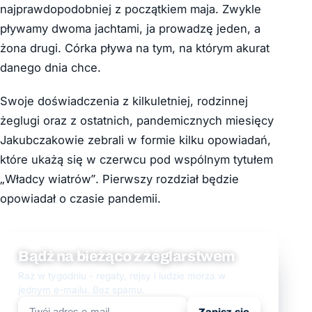
najprawdopodobniej z początkiem maja. Zwykle
pływamy dwoma jachtami, ja prowadzę jeden, a
żona drugi. Córka pływa na tym, na którym akurat
danego dnia chce.
Swoje doświadczenia z kilkuletniej, rodzinnej
żeglugi oraz z ostatnich, pandemicznych miesięcy
Jakubczakowie zebrali w formie kilku opowiadań,
które ukażą się w czerwcu pod wspólnym tytułem
„Władcy wiatrów”. Pierwszy rozdział będzie
opowiadał o czasie pandemii.
Bądź na bieżąco z żeglarstwem
Raz w tygodniu - regaty, rejsy i ludzie morza w
jednym e-mailu. Bez spamu.