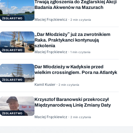
Trwają zgłoszenia do Żeglarskiej Akcji
Badania Akwenów na Mazurach
ŻEGLARSTWO
Maciej Frąckiewicz ·
2 min czytania
„Dar Młodzieży” już za zwrotnikiem
Raka. Praktykanci kontynuują
szkolenia
ŻEGLARSTWO
Maciej Frąckiewicz ·
1 min czytania
Dar Młodzieży w Kadyksie przed
wielkim crossingiem. Pora na Atlantyk
ŻEGLARSTWO
Kamil Kusier ·
2 min czytania
Krzysztof Baranowski przekroczył
Międzynarodową Linię Zmiany Daty
ŻEGLARSTWO
Maciej Frąckiewicz ·
2 min czytania