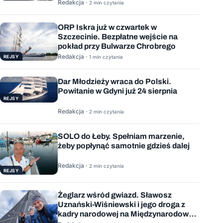
Redakcja ·
2 min czytania
ORP Iskra już w czwartek w
Szczecinie. Bezpłatne wejście na
pokład przy Bulwarze Chrobrego
Redakcja ·
REJSY
1 min czytania
Dar Młodzieży wraca do Polski.
Powitanie w Gdyni już 24 sierpnia
REJSY
Redakcja ·
2 min czytania
SOLO do Łeby. Spełniam marzenie,
żeby popłynąć samotnie gdzieś dalej
Redakcja ·
2 min czytania
REJSY
Żeglarz wśród gwiazd. Sławosz
Uznański-Wiśniewski i jego droga z
kadry narodowej na Międzynarodową