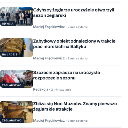
Gdyńscy żeglarze uroczyście otworzyli
sezon żeglarski
GDYNIA
Maciej Frąckiewicz ·
2 min czytania
Zabytkowy obiekt odnaleziony w trakcie
prac morskich na Bałtyku
NA LĄDZIE
Maciej Frąckiewicz ·
3 min czytania
Szczecin zaprasza na uroczyste
rozpoczęcie sezonu
ŻEGLARSTWO
Redakcja ·
2 min czytania
Zbliża się Noc Muzeów. Znamy pierwsze
żeglarskie atrakcje
Maciej Frąckiewicz ·
ŻEGLARSTWO
3 min czytania