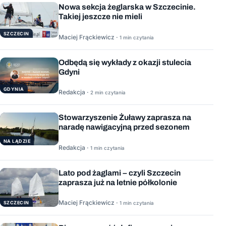
Nowa sekcja żeglarska w Szczecinie.
Takiej jeszcze nie mieli
SZCZECIN
Maciej Frąckiewicz ·
1 min czytania
Odbędą się wykłady z okazji stulecia
Gdyni
GDYNIA
Redakcja ·
2 min czytania
Stowarzyszenie Żuławy zaprasza na
naradę nawigacyjną przed sezonem
NA LĄDZIE
Redakcja ·
1 min czytania
Lato pod żaglami – czyli Szczecin
zaprasza już na letnie półkolonie
Maciej Frąckiewicz ·
1 min czytania
SZCZECIN