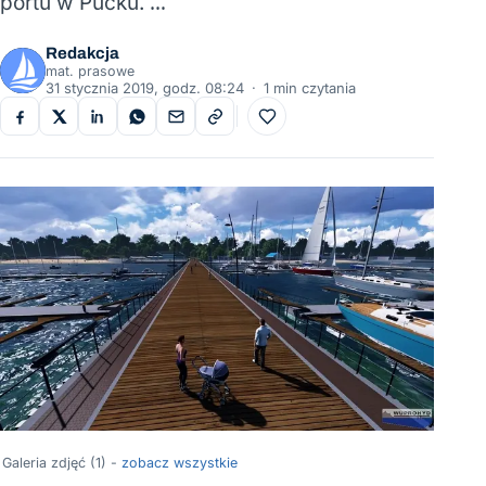
portu w Pucku. …
Redakcja
mat. prasowe
31 stycznia 2019, godz. 08:24
·
1 min czytania
Do ulubionych
Galeria zdjęć (1) -
zobacz wszystkie