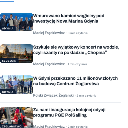
Wmurowano kamień węgielny pod
inwestycję Nova Marina Gdynia
GDYNIA
Maciej Frąckiewicz ·
3 min czytania
Szykuje się wyjątkowy koncert na wodzie,
czyli szanty na pokładzie „Chopina”
SZCZECIN
Maciej Frąckiewicz ·
1 min czytania
W Gdyni przekazano 11 milionów złotych
na budowę Centrum Żeglarstwa
GDYNIA
Polski Związek Żeglarski ·
2 min czytania
Za nami inauguracja kolejnej edycji
programu PGE PolSailing
Maciej Frąckiewicz ·
ŻEGLARSTWO
2 min czytania