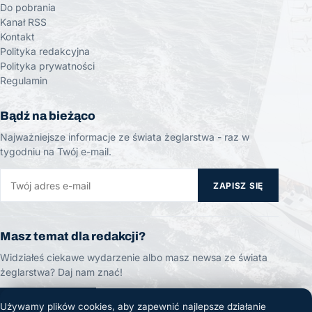
Do pobrania
Kanał RSS
Kontakt
Polityka redakcyjna
Polityka prywatności
Regulamin
Bądź na bieżąco
Najważniejsze informacje ze świata żeglarstwa - raz w
tygodniu na Twój e-mail.
ZAPISZ SIĘ
Masz temat dla redakcji?
Widziałeś ciekawe wydarzenie albo masz newsa ze świata
żeglarstwa? Daj nam znać!
ZGŁOŚ TEMAT
Używamy plików cookies, aby zapewnić najlepsze działanie