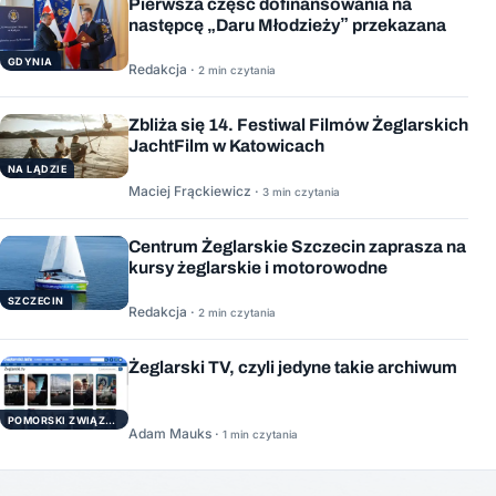
Pierwsza część dofinansowania na
następcę „Daru Młodzieży” przekazana
GDYNIA
Redakcja ·
2 min czytania
Zbliża się 14. Festiwal Filmów Żeglarskich
JachtFilm w Katowicach
NA LĄDZIE
Maciej Frąckiewicz ·
3 min czytania
Centrum Żeglarskie Szczecin zaprasza na
kursy żeglarskie i motorowodne
SZCZECIN
Redakcja ·
2 min czytania
Żeglarski TV, czyli jedyne takie archiwum
POMORSKI ZWIĄZEK ŻEGLARSKI
Adam Mauks ·
1 min czytania