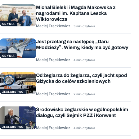
Michał Bielski i Magda Makowska z
nagrodami im. Kapitana Leszka
Wiktorowicza
GDYNIA
Maciej Frąckiewicz ·
3 min czytania
Jest przetarg na następcę „Daru
Młodzieży”. Wiemy, kiedy ma być gotowy
GDYNIA
Maciej Frąckiewicz ·
4 min czytania
Od żeglarza do żeglarza, czyli jacht spod
Giżycka do celów szkoleniowych
ŻEGLARSTWO
Maciej Frąckiewicz ·
2 min czytania
Środowisko żeglarskie w ogólnopolskim
dialogu, czyli Sejmik PZŻ i Konwent
ŻEGLARSTWO
Maciej Frąckiewicz ·
4 min czytania