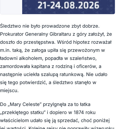
Śledztwo nie było prowadzone zbyt dobrze.
Prokurator Generalny Gibraltaru z góry założył, że
doszło do przestępstwa. Wśród hipotez rozważał
m.in. taką, że załoga upiła się przewożonym w
ładowni alkoholem, popadła w szaleństwo,
zamordowała kapitana z rodziną i oficerów, a
następnie uciekła szalupą ratunkową. Nie udało
się tego potwierdzić, a śledztwo stanęło w
miejscu.
Do „Mary Celeste” przylgnęła za to łatka
„przeklętego statku” i dopiero w 1874 roku
właścicielom udało się ją sprzedać, choć poniżej
jej wartości. Kolejne rejsy nie poprawiły wizerunku