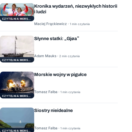
Kronika wydarzeń, niezwykłych historii
i ludzi
CZYTELNIA MORSKA
Maciej Frąckiewicz ·
1 min czytania
Słynne statki: „Gjøa”
Adam Mauks ·
2 min czytania
CZYTELNIA MORSKA
Morskie wojny w pigułce
Tomasz Falba ·
1 min czytania
CZYTELNIA MORSKA
Siostry nieidealne
Tomasz Falba ·
1 min czytania
CZYTELNIA MORSKA