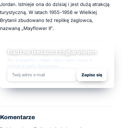
Jordan. Istnieje ona do dzisiaj i jest dużą atrakcją
turystyczną. W latach 1955-1956 w Wielkiej
Brytanii zbudowano też replikę żaglowca,
nazwaną „Mayflower II”.
Bądź na bieżąco z żeglarstwem
Raz w tygodniu - regaty, rejsy i ludzie morza w
jednym e-mailu. Bez spamu.
Zapisz się
Komentarze