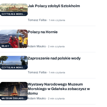
Jak Polacy zdobyli Sztokholm
CZYTELNIA MORSKA
Tomasz Falba ·
1 min czytania
Polacy na Hornie
Adam Mauks ·
REJSY
2 min czytania
Zaproszenie nad polskie wody
CZYTELNIA MORSKA
Tomasz Falba ·
1 min czytania
Wystawy Narodowego Muzeum
Morskiego w Gdańsku zobaczysz w
domu
Adam Mauks ·
MUZEUM ŻEGLARSTWA POMORSKIEGO
2 min czytania