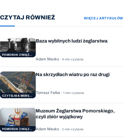
CZYTAJ RÓWNIEŻ
WIĘCEJ ARTYKUŁÓW
Baza wybitnych ludzi żeglarstwa
POMORSKI ZWIĄZEK ŻEGLARSKI
Adam Mauks ·
4 min czytania
Na skrzydłach wiatru po raz drugi
Tomasz Falba ·
1 min czytania
CZYTELNIA MORSKA
Muzeum Żeglarstwa Pomorskiego,
czyli zbiór wyjątkowy
Adam Mauks ·
POMORSKI ZWIĄZEK ŻEGLARSKI
2 min czytania