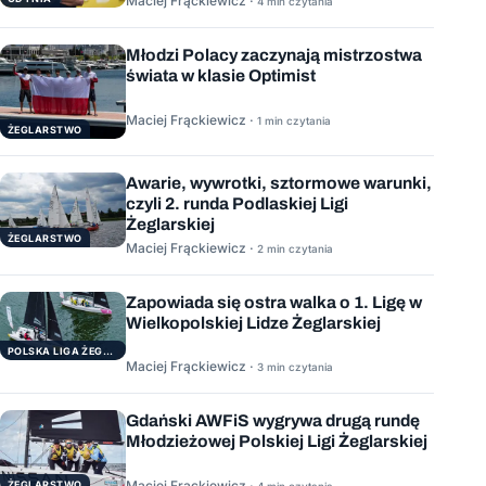
Maciej Frąckiewicz ·
4 min czytania
Młodzi Polacy zaczynają mistrzostwa
świata w klasie Optimist
Maciej Frąckiewicz ·
1 min czytania
ŻEGLARSTWO
Awarie, wywrotki, sztormowe warunki,
czyli 2. runda Podlaskiej Ligi
Żeglarskiej
ŻEGLARSTWO
Maciej Frąckiewicz ·
2 min czytania
Zapowiada się ostra walka o 1. Ligę w
Wielkopolskiej Lidze Żeglarskiej
POLSKA LIGA ŻEGLARSKA
Maciej Frąckiewicz ·
3 min czytania
Gdański AWFiS wygrywa drugą rundę
Młodzieżowej Polskiej Ligi Żeglarskiej
Maciej Frąckiewicz ·
ŻEGLARSTWO
4 min czytania