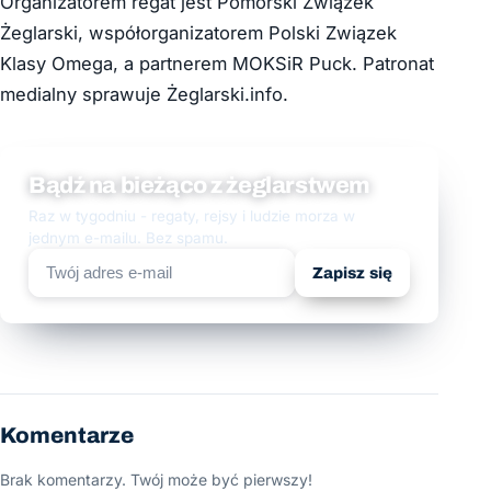
Organizatorem regat jest Pomorski Związek
Żeglarski, współorganizatorem Polski Związek
Klasy Omega, a partnerem MOKSiR Puck. Patronat
medialny sprawuje Żeglarski.info.
Bądź na bieżąco z żeglarstwem
Raz w tygodniu - regaty, rejsy i ludzie morza w
jednym e-mailu. Bez spamu.
Zapisz się
Komentarze
Brak komentarzy. Twój może być pierwszy!