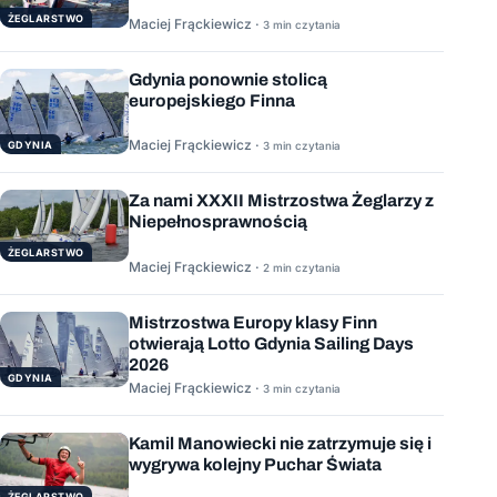
ŻEGLARSTWO
Maciej Frąckiewicz ·
3 min czytania
Gdynia ponownie stolicą
europejskiego Finna
Maciej Frąckiewicz ·
GDYNIA
3 min czytania
Za nami XXXII Mistrzostwa Żeglarzy z
Niepełnosprawnością
ŻEGLARSTWO
Maciej Frąckiewicz ·
2 min czytania
Mistrzostwa Europy klasy Finn
otwierają Lotto Gdynia Sailing Days
2026
GDYNIA
Maciej Frąckiewicz ·
3 min czytania
Kamil Manowiecki nie zatrzymuje się i
wygrywa kolejny Puchar Świata
ŻEGLARSTWO