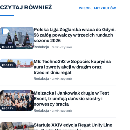
CZYTAJ RÓWNIEŻ
WIĘCEJ ARTYKUŁÓW
Polska Liga Żeglarska wraca do Gdyni.
56 załóg powalczy w trzecich rundach
sezonu 2026
Redakcja ·
REGATY
3 min czytania
ME Techno293 w Sopocie: kapryśna
REGATY
aura i zwroty akcji w drugim oraz
trzecim dniu regat
Redakcja ·
3 min czytania
Melzacka i Jankowiak drugie w Test
Event, triumfują duńskie siostry i
norwescy bracia
REGATY
Redakcja ·
3 min czytania
Startuje XXIV edycja Regat Unity Line