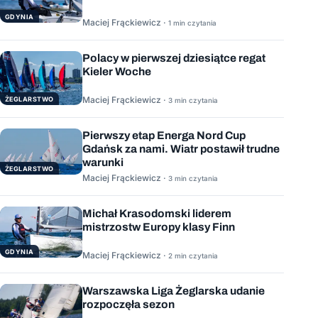
GDYNIA
Maciej Frąckiewicz ·
1 min czytania
Polacy w pierwszej dziesiątce regat
Kieler Woche
Maciej Frąckiewicz ·
ŻEGLARSTWO
3 min czytania
Pierwszy etap Energa Nord Cup
Gdańsk za nami. Wiatr postawił trudne
warunki
ŻEGLARSTWO
Maciej Frąckiewicz ·
3 min czytania
Michał Krasodomski liderem
mistrzostw Europy klasy Finn
GDYNIA
Maciej Frąckiewicz ·
2 min czytania
Warszawska Liga Żeglarska udanie
rozpoczęła sezon