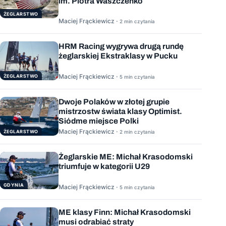
im. Piotra Waszczenko
ŻEGLARSTWO
Maciej Frąckiewicz ·
2 min czytania
HRM Racing wygrywa drugą rundę
żeglarskiej Ekstraklasy w Pucku
Maciej Frąckiewicz ·
ŻEGLARSTWO
5 min czytania
Dwoje Polaków w złotej grupie
mistrzostw świata klasy Optimist.
Siódme miejsce Polki
Maciej Frąckiewicz ·
ŻEGLARSTWO
2 min czytania
Żeglarskie ME: Michał Krasodomski
triumfuje w kategorii U29
GDYNIA
Maciej Frąckiewicz ·
5 min czytania
ME klasy Finn: Michał Krasodomski
musi odrabiać straty