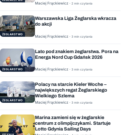
Maciej Frąckiewicz ·
2 min czytania
Warszawska Liga Żeglarska wkracza
do akcji
ŻEGLARSTWO
Maciej Frąckiewicz ·
3 min czytania
Lato pod znakiem żeglarstwa. Pora na
Energa Nord Cup Gdańsk 2026
Maciej Frąckiewicz ·
ŻEGLARSTWO
3 min czytania
Polacy na starcie Kieler Woche –
największych regat Żeglarskiego
Wielkiego Szlema
ŻEGLARSTWO
Maciej Frąckiewicz ·
3 min czytania
Marina zamieni się w żeglarskie
centrum z olimpijczykami. Startuje
Lotto Gdynia Sailing Days
GDYNIA