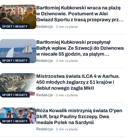
Bartłomiej Kubkowski wraca na plażę
w Dziwnowie. Postument w Alei
Gwiazd Sportu z trasą przeprawy przez
Bałtyk
Redakcja ·
SPORT I REGATY
2 min czytania
Bartłomiej Kubkowski przepłynął
Bałtyk wpław. Ze Szwecji do Dziwnowa
w niecałe 55 godzin, za piątym
podejściem
Redakcja ·
SPORT I REGATY
3 min czytania
Mistrzostwa świata ILCA 4 w Aarhus.
450 młodych żeglarzy z 51 krajów i
debiut nowego żagla MkII
Redakcja ·
SPORT I REGATY
2 min czytania
Róża Kowalik mistrzynią świata O'pen
Skiff, brąz Pauliny Szczepy. Dwa
SPORT I REGATY
medale Polek na Sardynii
Redakcja ·
2 min czytania