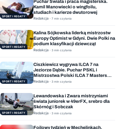
Puchar Świata i praca magisterska.
Kamil Manowiecki o wingfoilu,
studiach i karierze dwutorowej
SPORT I REGATY
Redakcja ·
7 min czytania
Kalina Sójkowska liderką mistrzostw
Europy Optimist w Gdyni. Dwie Polki na
podium klasyfikacji dziewcząt
SPORT I REGATY
Redakcja ·
3 min czytania
Ciszkiewicz wygrywa ILCA 7 na
Jeziorze Dąbie. Puchar PSKL i
Mistrzostwa Polski ILCA 7 Masters
rozstrzygnięte
Redakcja ·
SPORT I REGATY
3 min czytania
Lewandowska i Zwara mistrzyniami
świata juniorek w 49erFX, srebro dla
Skórnóg i Sobczak
Redakcja ·
SPORT I REGATY
3 min czytania
Foilowy tydzień w Mechelinkach.