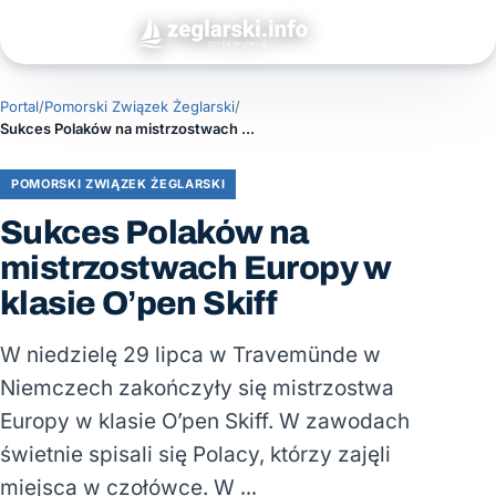
Portal
/
Pomorski Związek Żeglarski
/
Sukces Polaków na mistrzostwach Europy w klasie O’pen Skiff
POMORSKI ZWIĄZEK ŻEGLARSKI
Sukces Polaków na
mistrzostwach Europy w
klasie O’pen Skiff
W niedzielę 29 lipca w Travemünde w
Niemczech zakończyły się mistrzostwa
Europy w klasie O’pen Skiff. W zawodach
świetnie spisali się Polacy, którzy zajęli
miejsca w czołówce. W …