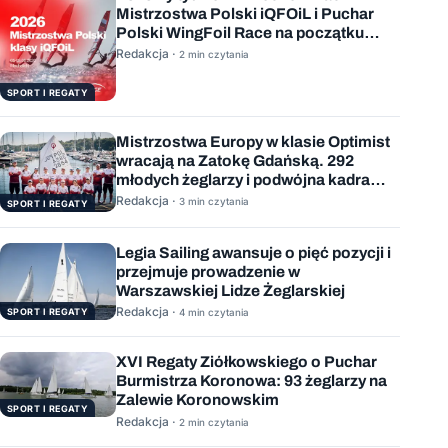
Mistrzostwa Polski iQFOiL i Puchar
Polski WingFoil Race na początku
sierpnia
Redakcja ·
2 min czytania
SPORT I REGATY
Mistrzostwa Europy w klasie Optimist
wracają na Zatokę Gdańską. 292
młodych żeglarzy i podwójna kadra
Polski
Redakcja ·
3 min czytania
SPORT I REGATY
Legia Sailing awansuje o pięć pozycji i
przejmuje prowadzenie w
Warszawskiej Lidze Żeglarskiej
Redakcja ·
SPORT I REGATY
4 min czytania
XVI Regaty Ziółkowskiego o Puchar
Burmistrza Koronowa: 93 żeglarzy na
Zalewie Koronowskim
SPORT I REGATY
Redakcja ·
2 min czytania