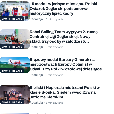
15 medali w jednym miesiącu. Polski
Związek Żeglarski podsumował
historyczny lipiec kadry
Redakcja ·
SPORT I REGATY
3 min czytania
Rebel Sailing Team wygrywa 2. rundę
Centralnej Ligi Żeglarskiej. Nowy
skład, trzy osoby w załodze i 5
wygranych wyścigów
Redakcja ·
SPORT I REGATY
3 min czytania
Brązowy medal Barbary Gmurek na
mistrzostwach Europy Optimist w
Gdyni. Trzy Polki w czołowej dziesiątce
SPORT I REGATY
Redakcja ·
3 min czytania
Sibilski i Napierała mistrzami Polski w
klasie Słonka. Siedem wyścigów na
Jeziorze Kierskim
Redakcja ·
SPORT I REGATY
3 min czytania