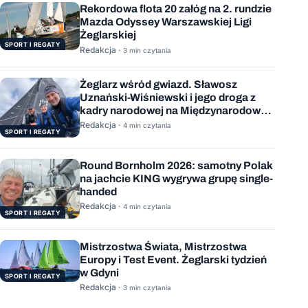
Rekordowa flota 20 załóg na 2. rundzie
Mazda Odyssey Warszawskiej Ligi
Żeglarskiej
SPORT I REGATY
Redakcja ·
3 min czytania
Żeglarz wśród gwiazd. Sławosz
Uznański-Wiśniewski i jego droga z
kadry narodowej na Międzynarodową
Stację Kosmiczną
Redakcja ·
4 min czytania
SPORT I REGATY
Round Bornholm 2026: samotny Polak
na jachcie KING wygrywa grupę single-
handed
Redakcja ·
4 min czytania
SPORT I REGATY
Mistrzostwa Świata, Mistrzostwa
Europy i Test Event. Żeglarski tydzień
w Gdyni
SPORT I REGATY
Redakcja ·
3 min czytania