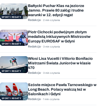
Bałtycki Puchar Klas na jeziorze
Jamno. Prawie 80 załóg i trudne
warunki w 12. edycji regat
SPORT I REGATY
Redakcja ·
2 min czytania
Piotr Cichocki podwójnym złotym
medalistą Inkluzywnych Mistrzostw
Europy EUROSAF w Gdyni
SPORT I REGATY
Redakcja ·
3 min czytania
Włosi Lisa Vucetti i Vittorio Bonifacio
Mistrzami Świata Juniorów w klasie
470
SPORT I REGATY
Redakcja ·
3 min czytania
Szóste miejsce Pawła Tarnowskiego w
Long Beach. Polacy walczą też w
Salonikach i Gdyni
SPORT I REGATY
Redakcja ·
1 min czytania