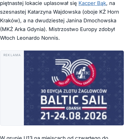
piętnastej lokacie uplasował się
Kacper Bąk
, na
szesnastej Katarzyna Wajdowska (oboje KŻ Horn
Kraków), a na dwudziestej Janina Dmochowska
(MKŻ Arka Gdynia). Mistrzostwo Europy zdobył
Włoch Leonardo Nonnis.
REKLAMA
W grupie U13 na miejscach od czwartego do