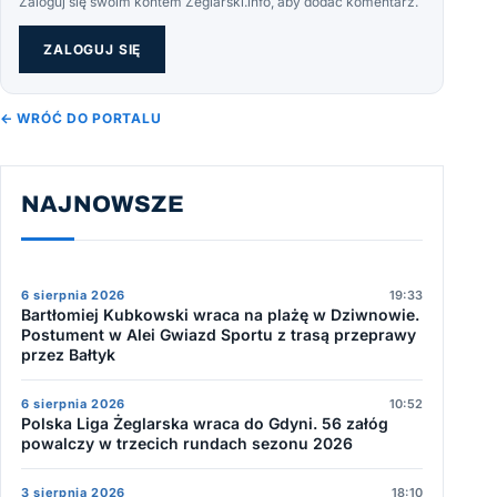
Zaloguj się swoim kontem Żeglarski.info, aby dodać komentarz.
ZALOGUJ SIĘ
← WRÓĆ DO PORTALU
NAJNOWSZE
6 sierpnia 2026
19:33
Bartłomiej Kubkowski wraca na plażę w Dziwnowie.
Postument w Alei Gwiazd Sportu z trasą przeprawy
przez Bałtyk
6 sierpnia 2026
10:52
Polska Liga Żeglarska wraca do Gdyni. 56 załóg
powalczy w trzecich rundach sezonu 2026
3 sierpnia 2026
18:10