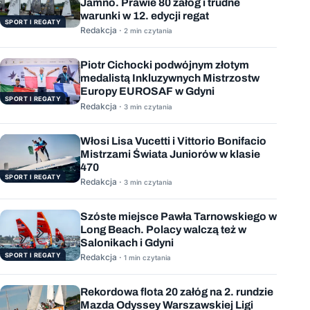
Jamno. Prawie 80 załóg i trudne
warunki w 12. edycji regat
SPORT I REGATY
Redakcja ·
2 min czytania
Piotr Cichocki podwójnym złotym
medalistą Inkluzywnych Mistrzostw
Europy EUROSAF w Gdyni
SPORT I REGATY
Redakcja ·
3 min czytania
Włosi Lisa Vucetti i Vittorio Bonifacio
Mistrzami Świata Juniorów w klasie
470
SPORT I REGATY
Redakcja ·
3 min czytania
Szóste miejsce Pawła Tarnowskiego w
Long Beach. Polacy walczą też w
Salonikach i Gdyni
SPORT I REGATY
Redakcja ·
1 min czytania
Rekordowa flota 20 załóg na 2. rundzie
Mazda Odyssey Warszawskiej Ligi