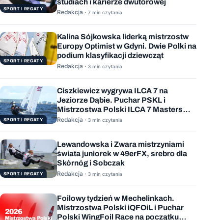
studiach i karierze dwutorowej
SPORT I REGATY
Redakcja ·
7 min czytania
Kalina Sójkowska liderką mistrzostw
Europy Optimist w Gdyni. Dwie Polki na
podium klasyfikacji dziewcząt
SPORT I REGATY
Redakcja ·
3 min czytania
Ciszkiewicz wygrywa ILCA 7 na
Jeziorze Dąbie. Puchar PSKL i
Mistrzostwa Polski ILCA 7 Masters
rozstrzygnięte
Redakcja ·
SPORT I REGATY
3 min czytania
Lewandowska i Zwara mistrzyniami
świata juniorek w 49erFX, srebro dla
Skórnóg i Sobczak
Redakcja ·
SPORT I REGATY
3 min czytania
Foilowy tydzień w Mechelinkach.
Mistrzostwa Polski iQFOiL i Puchar
Polski WingFoil Race na początku