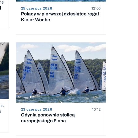
:16
i
25 czerwca 2026
12:05
Polacy w pierwszej dziesiątce regat
Kieler Woche
:06
23 czerwca 2026
10:12
e
Gdynia ponownie stolicą
europejskiego Finna