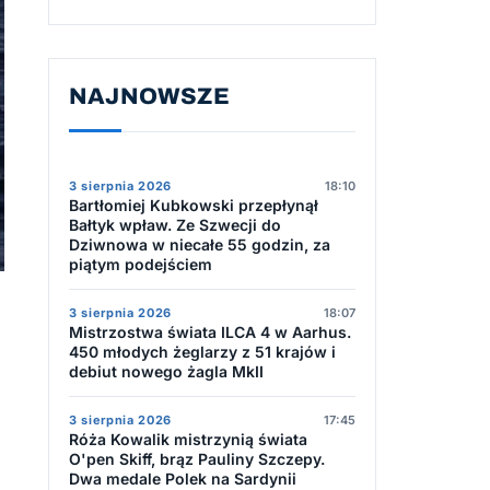
NAJNOWSZE
3 sierpnia 2026
18:10
Bartłomiej Kubkowski przepłynął
Bałtyk wpław. Ze Szwecji do
Dziwnowa w niecałe 55 godzin, za
piątym podejściem
3 sierpnia 2026
18:07
Mistrzostwa świata ILCA 4 w Aarhus.
450 młodych żeglarzy z 51 krajów i
debiut nowego żagla MkII
3 sierpnia 2026
17:45
Róża Kowalik mistrzynią świata
O'pen Skiff, brąz Pauliny Szczepy.
Dwa medale Polek na Sardynii