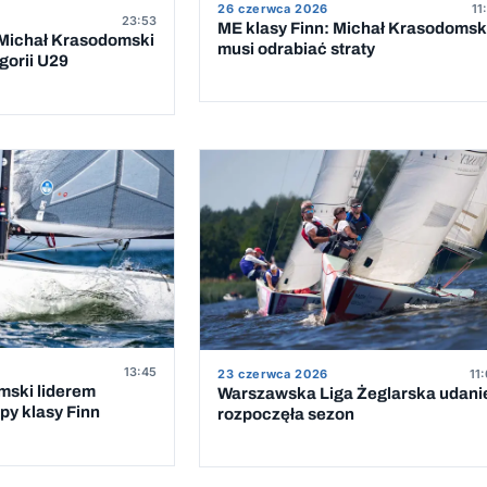
26 czerwca 2026
11
23:53
ME klasy Finn: Michał Krasodomsk
 Michał Krasodomski
musi odrabiać straty
gorii U29
13:45
23 czerwca 2026
11
mski liderem
Warszawska Liga Żeglarska udani
py klasy Finn
rozpoczęła sezon