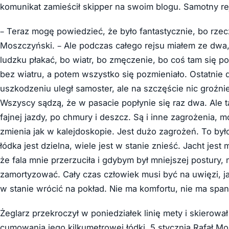
komunikat zamieścił skipper na swoim blogu. Samotny rej
– Teraz mogę powiedzieć, że było fantastycznie, bo rzecz
Moszczyński. – Ale podczas całego rejsu miałem ze dwa, 
ludzku płakać, bo wiatr, bo zmęczenie, bo coś tam się 
bez wiatru, a potem wszystko się pozmieniało. Ostatnie d
uszkodzeniu uległ samoster, ale na szczęście nic groźniej
Wszyscy sądzą, że w pasacie popłynie się raz dwa. Ale t
fajnej jazdy, po chmury i deszcz. Są i inne zagrożenia,
zmienia jak w kalejdoskopie. Jest dużo zagrożeń. To by
łódka jest dzielna, wiele jest w stanie znieść. Jacht jest
że fala mnie przerzuciła i gdybym był mniejszej postury
zamortyzować. Cały czas człowiek musi być na uwięzi, j
w stanie wrócić na pokład. Nie ma komfortu, nie ma span
Żeglarz przekroczył w poniedziałek linię mety i skierowa
cumowania jego kilkumetrowej łódki. 5 stycznia Rafał Mo