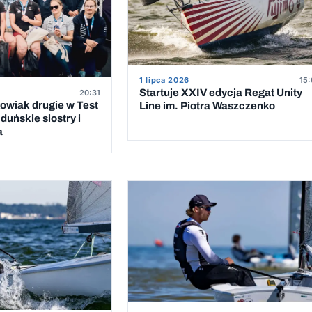
1 lipca 2026
15:
Startuje XXIV edycja Regat Unity
20:31
owiak drugie w Test
Line im. Piotra Waszczenko
duńskie siostry i
a