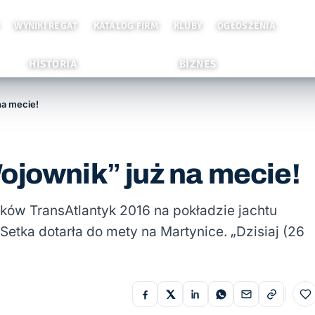
WYNIKI REGAT
KATALOG FIRM
KLUBY
OGŁOSZENIA
HISTORIA
BIZNES
na mecie!
ojownik” już na mecie!
ików TransAtlantyk 2016 na pokładzie jachtu
etka dotarła do mety na Martynice. „Dzisiaj (26
Do