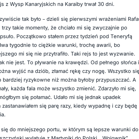
s z Wysp Kanaryjskich na Karaiby trwał 30 dni.
ywiście tak było – dzieli się pierwszymi wrażeniami Rafa
trzy takie momenty, że chciało mi się zwyczajnie po
popsuło. Początkowo stałem przez tydzień pod Teneryfą
wa tygodnie to ciężkie warunki, trochę awarii, bo
szego mi się nie przytrafiło. Taki rejs to jest wyzwanie.
ak nie jest. To pływanie na krawędzi. Od pełnego słońca 
 można wyjść na dziób, złamać rękę czy nogę. Wszystko si
ło bardziej ryzykowne niż można byłoby przypuszczać. A
 mały, każda fala może wszystko zmienić. Zdarzyło mi się,
, mógłbym się połamać. Udało mi się jednak upadek
a zastanawiałem się parę razy, kiedy wypadnę i czy będę
ia.
ł się do mniejszego portu, w którym są lepsze warunki do
szczyński wylatuje z Martyniki do Polski. „Wojownik”