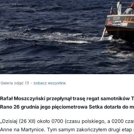
Galeria zdjęć (1) -
zobacz wszystkie
Rafał Moszczyński przepłynął trasę regat samotników T
Rano 26 grudnia jego pięciometrowa Setka dotarła do m
„Dzisiaj (26 XII) około 0700 (czasu polskiego, a 0200 cz
Anne na Martynice. Tym samym zakończyłem drugi etap sw