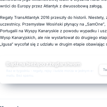
wróci do Europy przez Atlantyk z dwuosobową załogą.
Regaty TransAtlantyk 2016 przeszły do historii. Niestety, z
uczestnicy. Przemysław Wosiński płynący na „SamOne”, 
Portugalii na Wyspy Kanaryskie z powodu wypadku i uszk
Wysp Kanaryjskich, ale nie wystartował do drugiego et
„Igusa” wycofał się z udziału w drugim etapie obawiając
Bądź na bieżąco z żeglarstwem
Raz w tygodniu - regaty, rejsy i ludzie morza w jednym e-
mailu. Bez spamu.