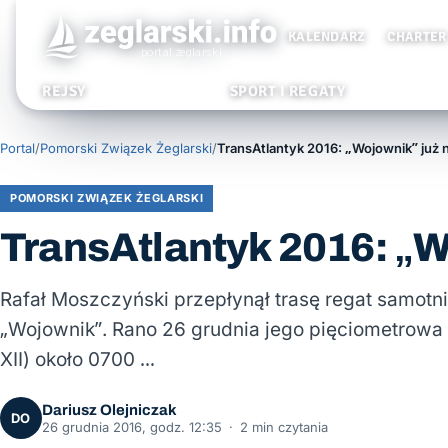
KALENDARZ
CHARTER
REJSY
SPORT I REGATY
Portal
/
Pomorski Związek Żeglarski
/
TransAtlantyk 2016: „Wojownik” już 
POMORSKI ZWIĄZEK ŻEGLARSKI
TransAtlantyk 2016: „W
Rafał Moszczyński przepłynął trasę regat samotn
„Wojownik”. Rano 26 grudnia jego pięciometrowa S
XII) około 0700 …
Dariusz Olejniczak
DO
26 grudnia 2016, godz. 12:35
·
2 min czytania