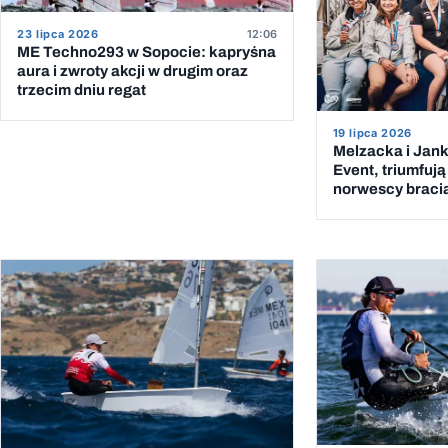
23 lipca 2026
12:06
ME Techno293 w Sopocie: kapryśna
aura i zwroty akcji w drugim oraz
trzecim dniu regat
19 lipca 2026
Melzacka i Jank
Event, triumfują 
norwescy braci