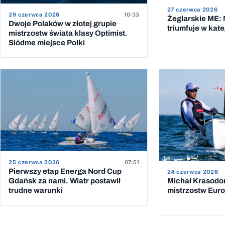
27 czerwca 2026
29 czerwca 2026
10:33
Żeglarskie ME:
Dwoje Polaków w złotej grupie
triumfuje w kate
mistrzostw świata klasy Optimist.
Siódme miejsce Polki
25 czerwca 2026
07:51
Pierwszy etap Energa Nord Cup
24 czerwca 2026
Gdańsk za nami. Wiatr postawił
Michał Krasodo
trudne warunki
mistrzostw Euro