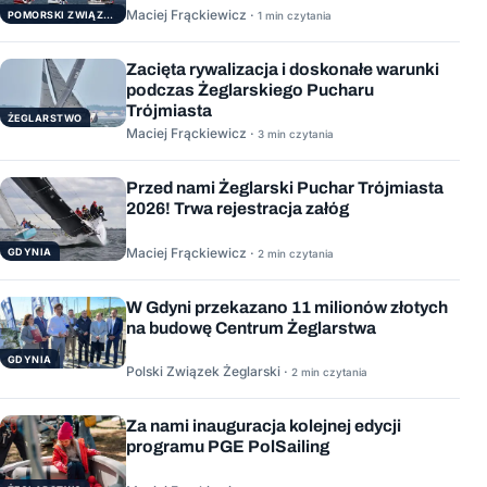
Maciej Frąckiewicz ·
POMORSKI ZWIĄZEK ŻEGLARSKI
1 min czytania
Zacięta rywalizacja i doskonałe warunki
podczas Żeglarskiego Pucharu
Trójmiasta
ŻEGLARSTWO
Maciej Frąckiewicz ·
3 min czytania
Przed nami Żeglarski Puchar Trójmiasta
2026! Trwa rejestracja załóg
Maciej Frąckiewicz ·
GDYNIA
2 min czytania
W Gdyni przekazano 11 milionów złotych
na budowę Centrum Żeglarstwa
GDYNIA
Polski Związek Żeglarski ·
2 min czytania
Za nami inauguracja kolejnej edycji
programu PGE PolSailing