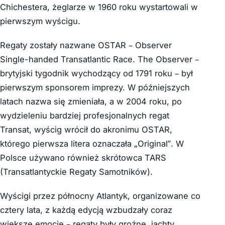
Chichestera, żeglarze w 1960 roku wystartowali w
pierwszym wyścigu.
Regaty zostały nazwane OSTAR – Observer
Single-handed Transatlantic Race. The Observer –
brytyjski tygodnik wychodzący od 1791 roku – był
pierwszym sponsorem imprezy. W późniejszych
latach nazwa się zmieniała, a w 2004 roku, po
wydzieleniu bardziej profesjonalnych regat
Transat, wyścig wrócił do akronimu OSTAR,
którego pierwsza litera oznaczała „Original”. W
Polsce używano również skrótowca TARS
(Transatlantyckie Regaty Samotników).
Wyścigi przez północny Atlantyk, organizowane co
cztery lata, z każdą edycją wzbudzały coraz
większe emocje – regaty były groźne, jachty