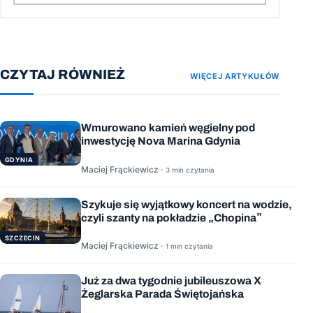
CZYTAJ RÓWNIEŻ
WIĘCEJ ARTYKUŁÓW
Wmurowano kamień węgielny pod
inwestycję Nova Marina Gdynia
GDYNIA
Maciej Frąckiewicz ·
3 min czytania
Szykuje się wyjątkowy koncert na wodzie,
czyli szanty na pokładzie „Chopina”
SZCZECIN
Maciej Frąckiewicz ·
1 min czytania
Już za dwa tygodnie jubileuszowa X
Żeglarska Parada Świętojańska