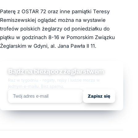
Paterę z OSTAR 72 oraz inne pamiątki Teresy
Remiszewskiej oglądać można na wystawie
trofeów polskich żeglarzy od poniedziałku do
piątku w godzinach 8-16 w Pomorskim Związku
Żeglarskim w Gdyni, al. Jana Pawła II 11.
Bądź na bieżąco z żeglarstwem
Raz w tygodniu - regaty, rejsy i ludzie morza w
jednym e-mailu. Bez spamu.
Zapisz się