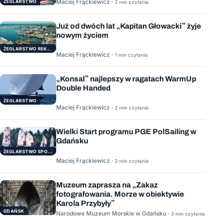
Maciej Frąckiewicz ·
ŻEGLARSTWO
2 min czytania
Już od dwóch lat „Kapitan Głowacki” żyje
nowym życiem
ŻEGLARSTWO REKERACYJNE
Maciej Frąckiewicz ·
1 min czytania
„Konsal” najlepszy w ragatach WarmUp
Double Handed
ŻEGLARSTWO
Maciej Frąckiewicz ·
2 min czytania
Wielki Start programu PGE PolSailing w
Gdańsku
ŻEGLARSTWO SPORTOWE
Maciej Frąckiewicz ·
2 min czytania
Muzeum zaprasza na „Zakaz
fotografowania. Morze w obiektywie
Karola Przybyły”
GDAŃSK
Narodowe Muzeum Morskie w Gdańsku ·
3 min czytania