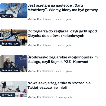
Jest przetarg na następcę „Daru
Młodzieży”. Wiemy, kiedy ma być gotowy
GDYNIA
Maciej Frąckiewicz ·
4 min czytania
Od żeglarza do żeglarza, czyli jacht spod
Giżycka do celów szkoleniowych
ŻEGLARSTWO
Maciej Frąckiewicz ·
2 min czytania
Środowisko żeglarskie w ogólnopolskim
dialogu, czyli Sejmik PZŻ i Konwent
ŻEGLARSTWO
Maciej Frąckiewicz ·
4 min czytania
Nowa sekcja żeglarska w Szczecinie.
Takiej jeszcze nie mieli
SZCZECIN
Maciej Frąckiewicz ·
1 min czytania