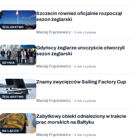
Szczecin również oficjalnie rozpoczął
sezon żeglarski
ŻEGLARSTWO
Maciej Frąckiewicz ·
3 min czytania
Gdyńscy żeglarze uroczyście otworzyli
sezon żeglarski
GDYNIA
Maciej Frąckiewicz ·
2 min czytania
Znamy zwycięzców Sailing Factory Cup
ŻEGLARSTWO
Maciej Frąckiewicz ·
2 min czytania
Zabytkowy obiekt odnaleziony w trakcie
prac morskich na Bałtyku
NA LĄDZIE
Maciej Frąckiewicz ·
3 min czytania