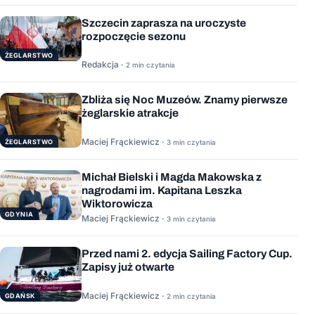
Szczecin zaprasza na uroczyste
rozpoczęcie sezonu
ŻEGLARSTWO
Redakcja ·
2 min czytania
Zbliża się Noc Muzeów. Znamy pierwsze
żeglarskie atrakcje
Maciej Frąckiewicz ·
ŻEGLARSTWO
3 min czytania
Michał Bielski i Magda Makowska z
nagrodami im. Kapitana Leszka
Wiktorowicza
GDYNIA
Maciej Frąckiewicz ·
3 min czytania
Przed nami 2. edycja Sailing Factory Cup.
Zapisy już otwarte
Maciej Frąckiewicz ·
GDAŃSK
2 min czytania