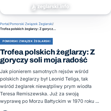
Portal
/
Pomorski Związek Żeglarski
/
Trofea polskich żeglarzy: Z goryczy soli moja radość
POMORSKI ZWIĄZEK ŻEGLARSKI
Trofea polskich żeglarzy: Z
goryczy soli moja radość
Jak pionierem samotnych rejsów wśród
polskich żeglarzy był Leonid Teliga, tak
wśród żeglarek niewątpliwy prym wiodła
Teresa Remiszewska. Już za swoją
wyprawę po Morzu Bałtyckim w 1970 roku …