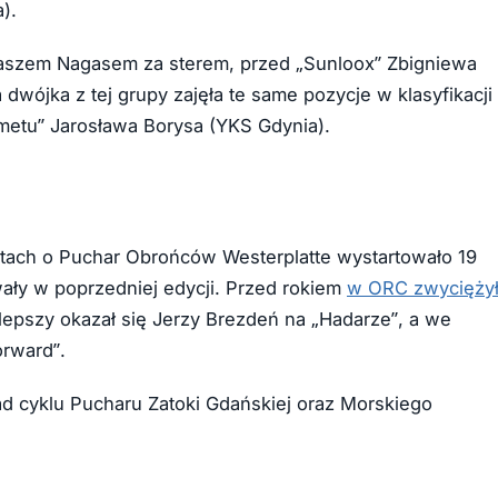
).
omaszem Nagasem za sterem, przed „Sunloox” Zbigniewa
dwójka z tej grupy zajęła te same pozycje w klasyfikacji
e metu” Jarosława Borysa (YKS Gdynia).
gatach o Puchar Obrońców Westerplatte wystartowało 19
wały w poprzedniej edycji. Przed rokiem
w ORC zwycięży
lepszy okazał się Jerzy Brezdeń na „Hadarze”, a we
orward”.
d cyklu Pucharu Zatoki Gdańskiej oraz Morskiego