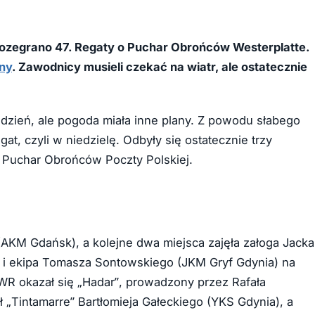
+4
 rozegrano 47. Regaty o Puchar Obrońców Westerplatte.
ny
. Zawodnicy musieli czekać na wiatr, ale ostatecznie
zień, ale pogoda miała inne plany. Z powodu słabego
gat, czyli w niedzielę. Odbyły się ostatecznie trzy
 Puchar Obrońców Poczty Polskiej.
AKM Gdańsk), a kolejne dwa miejsca zajęła załoga Jacka
y” i ekipa Tomasza Sontowskiego (JKM Gryf Gdynia) na
KWR okazał się „Hadar”, prowadzony przez Rafała
 „Tintamarre” Bartłomieja Gałeckiego (YKS Gdynia), a