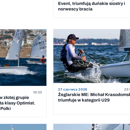
Event, triumfują duńskie siostry i
norwescy bracia
27 czerwca 2026
23:
10:33
Żeglarskie ME: Michał Krasodoms
 złotej grupie
triumfuje w kategorii U29
a klasy Optimist.
Polki