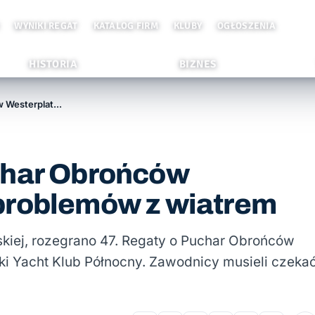
WYNIKI REGAT
KATALOG FIRM
KLUBY
OGŁOSZENIA
HISTORIA
BIZNES
Udane 47. Regaty o Puchar Obrońców Westerplatte, pomimo problemów z wiatrem
char Obrońców
problemów z wiatrem
kiej, rozegrano 47. Regaty o Puchar Obrońców
i Yacht Klub Północny. Zawodnicy musieli czeka