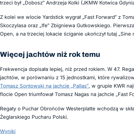
trzeci był „Dobosz” Andrzeja Kolki (JKMW Kotwica Gdynia
Z kolei we wlocie Yardstick wygrał „Fast Forward” z T
Skoczylasa oraz „Ife” Zbigniewa Gutkowskiego. Pierwsza 
Open, a na trzeciej lokacie ściganie ukończył tutaj „Sin
Więcej jachtów niż rok temu
Frekwencja dopisała lepiej, niż przed rokiem. W 47. Re
jachtów, w porównaniu z 15 jednostkami, które rywalizo
Tomasz Sontowski na jachcie „Pallas”
, w grupie KWR naj
flocie Open triumfował Tomasz Nagas na jachcie „Fast F
Regaty o Puchar Obrońców Westerplatte wchodzą w skła
Żeglarskiego Pucharu Polski.
Wyniki