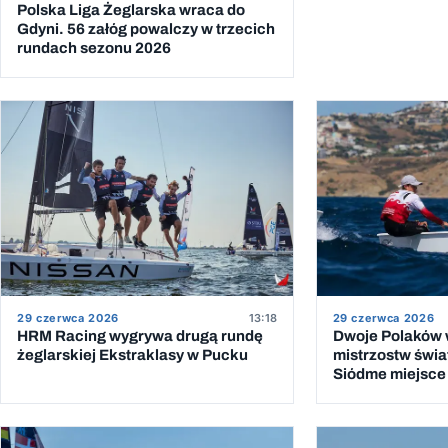
Polska Liga Żeglarska wraca do
Gdyni. 56 załóg powalczy w trzecich
rundach sezonu 2026
29 czerwca 2026
13:18
29 czerwca 2026
HRM Racing wygrywa drugą rundę
Dwoje Polaków w
żeglarskiej Ekstraklasy w Pucku
mistrzostw świat
Siódme miejsce 