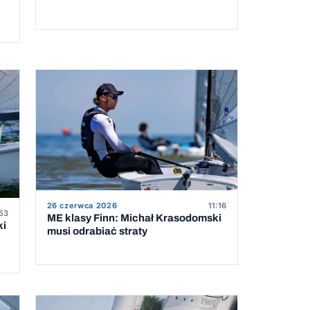
26 czerwca 2026
11:16
53
ME klasy Finn: Michał Krasodomski
ki
musi odrabiać straty