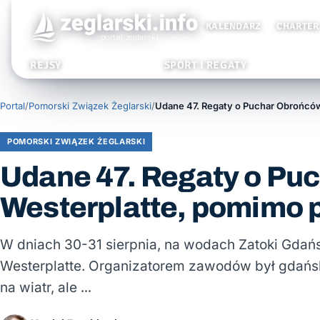
KALENDARZ
CHARTER
REJSY
SPORT I REGATY
Portal
/
Pomorski Związek Żeglarski
/
POMORSKI ZWIĄZEK ŻEGLARSKI
Udane 47. Regaty o Pu
Westerplatte, pomimo 
W dniach 30-31 sierpnia, na wodach Zatoki Gdańs
Westerplatte. Organizatorem zawodów był gdańsk
na wiatr, ale …