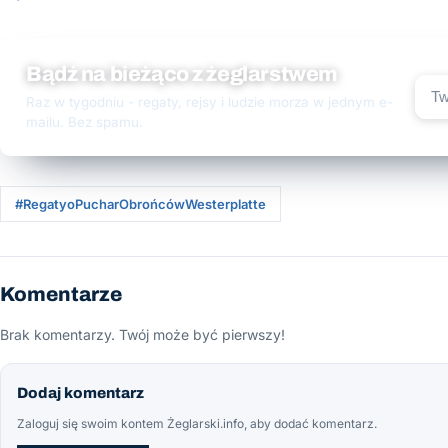
Bądź na bieżąco z żeglarstwem
Raz w tygodniu - regaty, rejsy i ludzie morza w jednym e-
mailu. Bez spamu.
#RegatyoPucharObrońcówWesterplatte
Komentarze
Brak komentarzy. Twój może być pierwszy!
Dodaj komentarz
Zaloguj się swoim kontem Żeglarski.info, aby dodać komentarz.