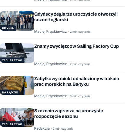
Gdyńscy żeglarze uroczyście otworzyli
sezon żeglarski
GDYNIA
Maciej Frąckiewicz ·
2 min czytania
Znamy zwycięzców Sailing Factory Cup
ŻEGLARSTWO
Maciej Frąckiewicz ·
2 min czytania
Zabytkowy obiekt odnaleziony w trakcie
prac morskich na Bałtyku
NA LĄDZIE
Maciej Frąckiewicz ·
3 min czytania
Szczecin zaprasza na uroczyste
rozpoczęcie sezonu
ŻEGLARSTWO
Redakcja ·
2 min czytania