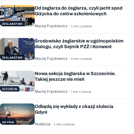
Od żeglarza do żeglarza, czyli jacht spod
Giżycka do celów szkoleniowych
ŻEGLARSTWO
Maciej Frąckiewicz ·
2 min czytania
Środowisko żeglarskie w ogólnopolskim
dialogu, czyli Sejmik PZŻ i Konwent
ŻEGLARSTWO
Maciej Frąckiewicz ·
4 min czytania
Nowa sekcja żeglarska w Szczecinie.
Takiej jeszcze nie mieli
SZCZECIN
Maciej Frąckiewicz ·
1 min czytania
Odbędą się wykłady z okazji stulecia
Gdyni
GDYNIA
Redakcja ·
2 min czytania