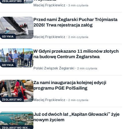
ŻEGLARSTWO
Maciej Frąckiewicz ·
3 min czytania
Przed nami Żeglarski Puchar Trójmiasta
2026! Trwa rejestracja załóg
Maciej Frąckiewicz ·
GDYNIA
2 min czytania
W Gdyni przekazano 11 milionów złotych
na budowę Centrum Żeglarstwa
GDYNIA
Polski Związek Żeglarski ·
2 min czytania
Za nami inauguracja kolejnej edycji
programu PGE PolSailing
Maciej Frąckiewicz ·
ŻEGLARSTWO
2 min czytania
Już od dwóch lat „Kapitan Głowacki” żyje
nowym życiem
ŻEGLARSTWO REKERACYJNE