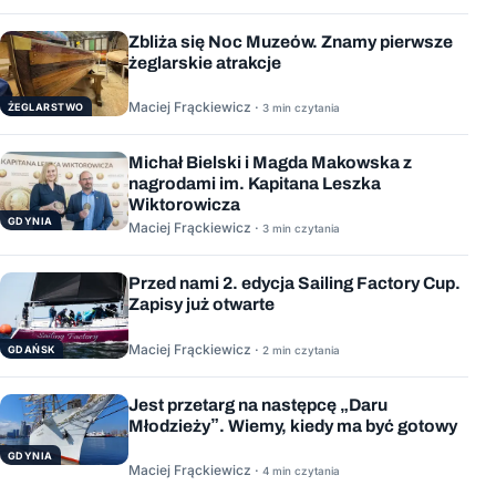
Zbliża się Noc Muzeów. Znamy pierwsze
żeglarskie atrakcje
Maciej Frąckiewicz ·
ŻEGLARSTWO
3 min czytania
Michał Bielski i Magda Makowska z
nagrodami im. Kapitana Leszka
Wiktorowicza
GDYNIA
Maciej Frąckiewicz ·
3 min czytania
Przed nami 2. edycja Sailing Factory Cup.
Zapisy już otwarte
Maciej Frąckiewicz ·
GDAŃSK
2 min czytania
Jest przetarg na następcę „Daru
Młodzieży”. Wiemy, kiedy ma być gotowy
GDYNIA
Maciej Frąckiewicz ·
4 min czytania