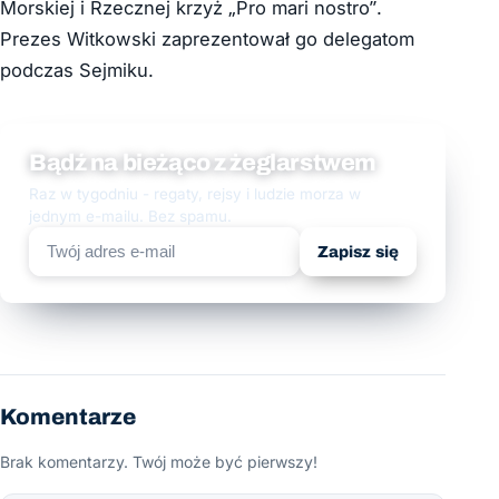
Morskiej i Rzecznej krzyż „Pro mari nostro”.
Prezes Witkowski zaprezentował go delegatom
podczas Sejmiku.
Bądź na bieżąco z żeglarstwem
Raz w tygodniu - regaty, rejsy i ludzie morza w
jednym e-mailu. Bez spamu.
Zapisz się
Komentarze
Brak komentarzy. Twój może być pierwszy!