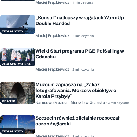
Maciej Frąckiewicz ·
1 min czytania
„Konsal” najlepszy w ragatach WarmUp
Double Handed
ŻEGLARSTWO
Maciej Frąckiewicz ·
2 min czytania
Wielki Start programu PGE PolSailing w
Gdańsku
ŻEGLARSTWO SPORTOWE
Maciej Frąckiewicz ·
2 min czytania
Muzeum zaprasza na „Zakaz
fotografowania. Morze w obiektywie
Karola Przybyły”
GDAŃSK
Narodowe Muzeum Morskie w Gdańsku ·
3 min czytania
Szczecin również oficjalnie rozpoczął
sezon żeglarski
ŻEGLARSTWO
Maciej Frąckiewicz ·
3 min czytania