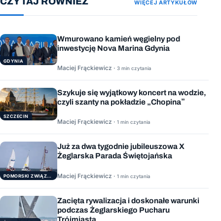
CZYTAJ RÓWNIEŻ
WIĘCEJ ARTYKUŁÓW
Wmurowano kamień węgielny pod
inwestycję Nova Marina Gdynia
GDYNIA
Maciej Frąckiewicz ·
3 min czytania
Szykuje się wyjątkowy koncert na wodzie,
czyli szanty na pokładzie „Chopina”
SZCZECIN
Maciej Frąckiewicz ·
1 min czytania
Już za dwa tygodnie jubileuszowa X
Żeglarska Parada Świętojańska
Maciej Frąckiewicz ·
POMORSKI ZWIĄZEK ŻEGLARSKI
1 min czytania
Zacięta rywalizacja i doskonałe warunki
podczas Żeglarskiego Pucharu
Trójmiasta