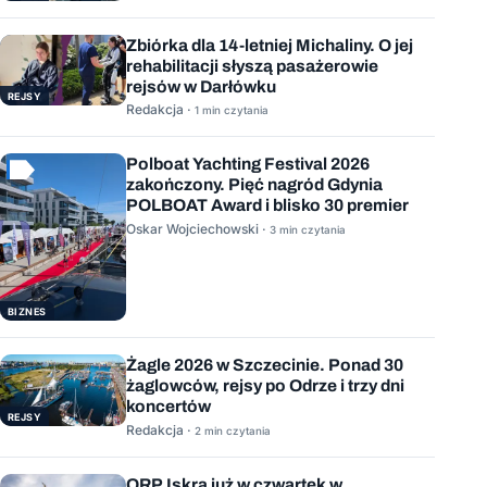
Zbiórka dla 14-letniej Michaliny. O jej
rehabilitacji słyszą pasażerowie
rejsów w Darłówku
REJSY
Redakcja ·
1 min czytania
Polboat Yachting Festival 2026
zakończony. Pięć nagród Gdynia
POLBOAT Award i blisko 30 premier
Oskar Wojciechowski ·
3 min czytania
BIZNES
Żagle 2026 w Szczecinie. Ponad 30
żaglowców, rejsy po Odrze i trzy dni
koncertów
REJSY
Redakcja ·
2 min czytania
ORP Iskra już w czwartek w