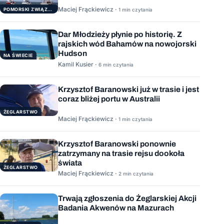
Maciej Frąckiewicz ·
POMORSKI ZWIĄZEK ŻEGLARSKI
1 min czytania
Dar Młodzieży płynie po historię. Z
rajskich wód Bahamów na nowojorski
Hudson
NA ŚWIECIE
Kamil Kusier ·
6 min czytania
Krzysztof Baranowski już w trasie i jest
coraz bliżej portu w Australii
ŻEGLARSTWO
Maciej Frąckiewicz ·
1 min czytania
Krzysztof Baranowski ponownie
zatrzymany na trasie rejsu dookoła
świata
ŻEGLARSTWO
Maciej Frąckiewicz ·
2 min czytania
Trwają zgłoszenia do Żeglarskiej Akcji
Badania Akwenów na Mazurach