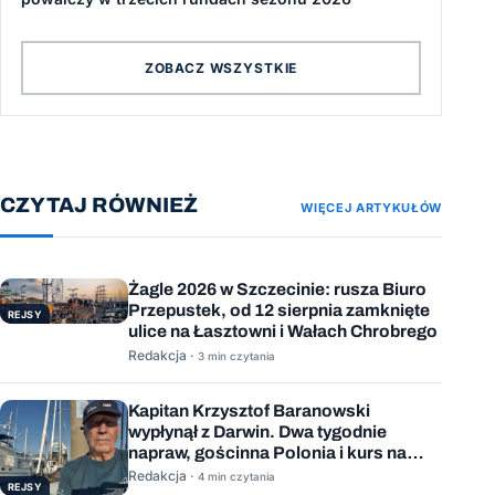
ZOBACZ WSZYSTKIE
CZYTAJ RÓWNIEŻ
WIĘCEJ ARTYKUŁÓW
Żagle 2026 w Szczecinie: rusza Biuro
Przepustek, od 12 sierpnia zamknięte
REJSY
ulice na Łasztowni i Wałach Chrobrego
Redakcja ·
3 min czytania
Kapitan Krzysztof Baranowski
wypłynął z Darwin. Dwa tygodnie
napraw, gościnna Polonia i kurs na
Mauritius
Redakcja ·
4 min czytania
REJSY