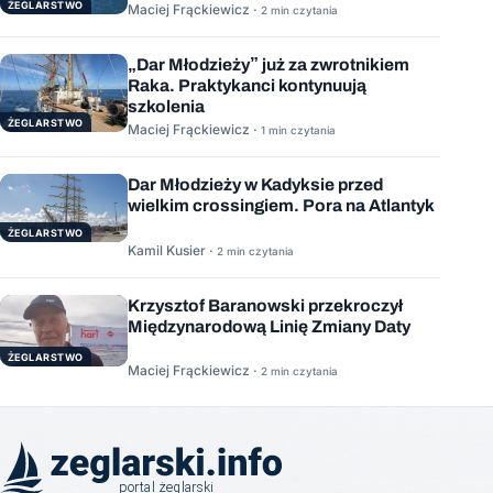
ŻEGLARSTWO
Maciej Frąckiewicz ·
2 min czytania
„Dar Młodzieży” już za zwrotnikiem
Raka. Praktykanci kontynuują
szkolenia
ŻEGLARSTWO
Maciej Frąckiewicz ·
1 min czytania
Dar Młodzieży w Kadyksie przed
wielkim crossingiem. Pora na Atlantyk
ŻEGLARSTWO
Kamil Kusier ·
2 min czytania
Krzysztof Baranowski przekroczył
Międzynarodową Linię Zmiany Daty
ŻEGLARSTWO
Maciej Frąckiewicz ·
2 min czytania