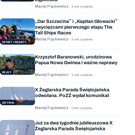
Maciej Frąckiewicz ·
3 min czytania
„Dar Szczecina” i „Kapitan Głowacki”
zwycięzcami pierwszego etapu The
Tall Ships Races
Maciej Frąckiewicz ·
2 min czytania
SPORT I REGATY
Krzysztof Baranowski, urodzinowa
Papua Nowa Gwinea i ważne naprawy
REJSY
Maciej Frąckiewicz ·
2 min czytania
X Żeglarska Parada Świętojańska
odwołana. PoZŻ wydał komunikat
GDYNIA
Maciej Frąckiewicz ·
1 min czytania
Już za dwa tygodnie jubileuszowa X
Żeglarska Parada Świętojańska