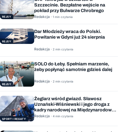
Szczecinie. Bezpłatne wejście na
pokład przy Bulwarze Chrobrego
Redakcja ·
REJSY
1 min czytania
Dar Młodzieży wraca do Polski.
Powitanie w Gdyni już 24 sierpnia
REJSY
Redakcja ·
2 min czytania
SOLO do Łeby. Spełniam marzenie,
żeby popłynąć samotnie gdzieś dalej
Redakcja ·
2 min czytania
REJSY
Żeglarz wśród gwiazd. Sławosz
Uznański-Wiśniewski i jego droga z
kadry narodowej na Międzynarodową
Stację Kosmiczną
Redakcja ·
4 min czytania
SPORT I REGATY