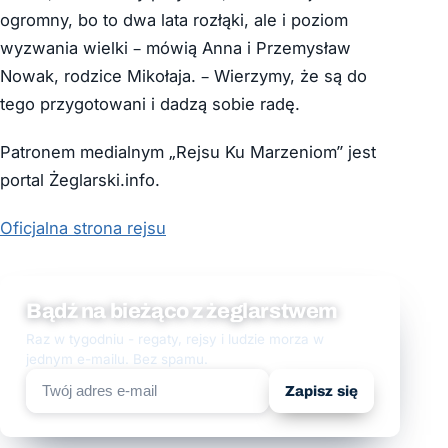
ogromny, bo to dwa lata rozłąki, ale i poziom
wyzwania wielki – mówią Anna i Przemysław
Nowak, rodzice Mikołaja. – Wierzymy, że są do
tego przygotowani i dadzą sobie radę.
Patronem medialnym „Rejsu Ku Marzeniom” jest
portal Żeglarski.info.
Oficjalna strona rejsu
Bądź na bieżąco z żeglarstwem
Raz w tygodniu - regaty, rejsy i ludzie morza w
jednym e-mailu. Bez spamu.
Zapisz się