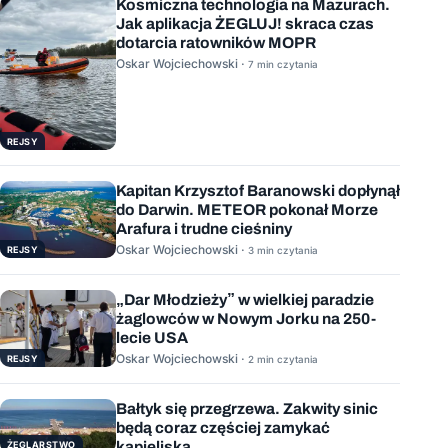
Kosmiczna technologia na Mazurach.
Jak aplikacja ŻEGLUJ! skraca czas
dotarcia ratowników MOPR
Oskar Wojciechowski ·
7 min czytania
REJSY
Kapitan Krzysztof Baranowski dopłynął
do Darwin. METEOR pokonał Morze
Arafura i trudne cieśniny
Oskar Wojciechowski ·
REJSY
3 min czytania
„Dar Młodzieży” w wielkiej paradzie
żaglowców w Nowym Jorku na 250-
lecie USA
Oskar Wojciechowski ·
REJSY
2 min czytania
Bałtyk się przegrzewa. Zakwity sinic
będą coraz częściej zamykać
kąpieliska
ŻEGLARSTWO