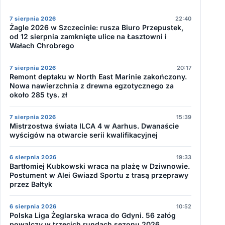
7 sierpnia 2026
22:40
Żagle 2026 w Szczecinie: rusza Biuro Przepustek,
od 12 sierpnia zamknięte ulice na Łasztowni i
Wałach Chrobrego
7 sierpnia 2026
20:17
Remont deptaku w North East Marinie zakończony.
Nowa nawierzchnia z drewna egzotycznego za
około 285 tys. zł
7 sierpnia 2026
15:39
Mistrzostwa świata ILCA 4 w Aarhus. Dwanaście
wyścigów na otwarcie serii kwalifikacyjnej
6 sierpnia 2026
19:33
Bartłomiej Kubkowski wraca na plażę w Dziwnowie.
Postument w Alei Gwiazd Sportu z trasą przeprawy
przez Bałtyk
6 sierpnia 2026
10:52
Polska Liga Żeglarska wraca do Gdyni. 56 załóg
powalczy w trzecich rundach sezonu 2026