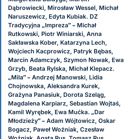
Dąbrowiecki, Mirosław Wessel, Michał
Naruszewicz, Edyta Kubiak. DZ
Tradycyjna „Impreza” – Michał
Rutkowski, Piotr Winiarski, Anna
Sakławska Kober, Katarzyna Lech,
Wojciech Kacprowicz, Patryk Bębas,
Marcin Adamczyk, Szymon Nowak, Ewa
Grzyb, Beata Rylska, Michał Klepacz.
„Mila” – Andrzej Manowski, Lidia
Chojnowska, Aleksandra Kurek,
Grażyna Panasiuk, Dorota Szeląg,
Magdalena Karpiarz, Sebastian Wojtaś,
Kamil Wyrębek, Ewa Mućka. „Dar
Młodzieży” – Adam Wójtowicz, Oskar
Bogacz, Paweł Woźniak, Czesław
Woźniak, Agata Rus, Tomasz Rus,