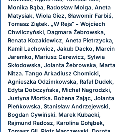
Monika Bąba, Radosław Molga, Aneta
Matysiak, Wiola Giez, Sławomir Farbiś,
Tomasz Ziętek. „W Rejs” – Wojciech
Chwilczyński, Dagmara Żebrowska,
Renata Kozakiewicz, Aneta Pietrzycka,
Kamil Lachowicz, Jakub Dacko, Marcin
Jaremko, Mariusz Carewicz, Sylwia
Skłodowska, Jolanta Żebrowska, Marta
Nitza. Tango Arkadiusz Chomicki,
Agnieszka Odzimkowska, Rafał Dudek,
Edyta Dobczyńska, Michał Nagrodzki,
Justyna Mortka. Bożena Zając, Jolanta
Pieńkowska, Stanisław Andrzejewski,
Bogdan Cywiński. Marek Kubacki,
Rajmund Radosz, Karolina Gołąbek,
Tomasz Gil, Piotr Marczewski, Dorota