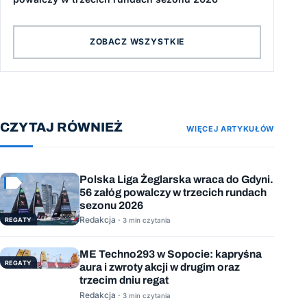
ZOBACZ WSZYSTKIE
CZYTAJ RÓWNIEŻ
WIĘCEJ ARTYKUŁÓW
Polska Liga Żeglarska wraca do Gdyni.
56 załóg powalczy w trzecich rundach
sezonu 2026
Redakcja ·
REGATY
3 min czytania
ME Techno293 w Sopocie: kapryśna
REGATY
aura i zwroty akcji w drugim oraz
trzecim dniu regat
Redakcja ·
3 min czytania