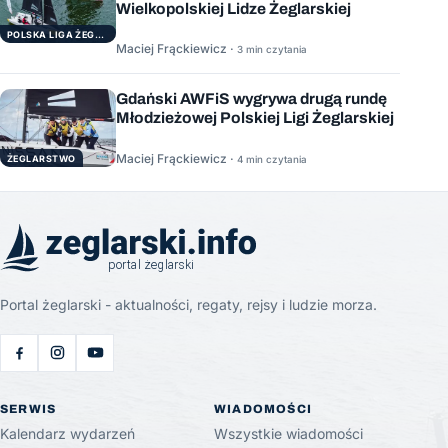
Wielkopolskiej Lidze Żeglarskiej
POLSKA LIGA ŻEGLARSKA
Maciej Frąckiewicz ·
3 min czytania
Gdański AWFiS wygrywa drugą rundę
Młodzieżowej Polskiej Ligi Żeglarskiej
Maciej Frąckiewicz ·
ŻEGLARSTWO
4 min czytania
Portal żeglarski - aktualności, regaty, rejsy i ludzie morza.
SERWIS
WIADOMOŚCI
Kalendarz wydarzeń
Wszystkie wiadomości