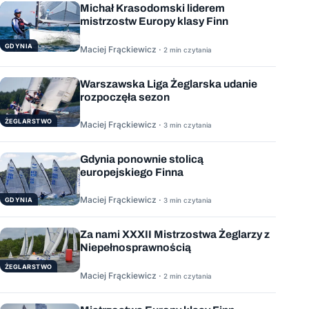
Michał Krasodomski liderem
mistrzostw Europy klasy Finn
GDYNIA
Maciej Frąckiewicz ·
2 min czytania
Warszawska Liga Żeglarska udanie
rozpoczęła sezon
ŻEGLARSTWO
Maciej Frąckiewicz ·
3 min czytania
Gdynia ponownie stolicą
europejskiego Finna
Maciej Frąckiewicz ·
GDYNIA
3 min czytania
Za nami XXXII Mistrzostwa Żeglarzy z
Niepełnosprawnością
ŻEGLARSTWO
Maciej Frąckiewicz ·
2 min czytania