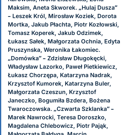
Maksim, Aneta Skworek. „Hulaj Dusza”
– Leszek Król, Mirosław Koziek, Dorota
Mortka, Jakub Płachta, Piotr Kozłowski,
Tomasz Koperek, Jakub Odzimek,
Łukasz Sałek, Małgorzata Ochnia, Edyta
Pruszynska, Weronika Łakomiec.
„Domówka” – Zdzisław Długokęcki,
Władysław Lazorko, Paweł Pietkiewicz,
Łukasz Chorzępa, Katarzyna Nadrak,
Krzysztof Kumorek, Katarzyna Buler,
Małgorzata Czeszun, Krzysztof
Janeczko, Bogumiła Bzdera, Bożena
Twaroczowska. „Czwarta Szklanka” –
Marek Nawrocki, Teresa Doroszko,
Magdalena Chlebowicz, Piotr Pająk,
Małgorzata Bałdyga, Marcin