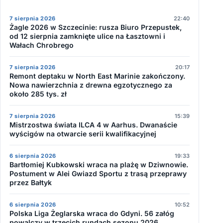
7 sierpnia 2026
22:40
Żagle 2026 w Szczecinie: rusza Biuro Przepustek,
od 12 sierpnia zamknięte ulice na Łasztowni i
Wałach Chrobrego
7 sierpnia 2026
20:17
Remont deptaku w North East Marinie zakończony.
Nowa nawierzchnia z drewna egzotycznego za
około 285 tys. zł
7 sierpnia 2026
15:39
Mistrzostwa świata ILCA 4 w Aarhus. Dwanaście
wyścigów na otwarcie serii kwalifikacyjnej
6 sierpnia 2026
19:33
Bartłomiej Kubkowski wraca na plażę w Dziwnowie.
Postument w Alei Gwiazd Sportu z trasą przeprawy
przez Bałtyk
6 sierpnia 2026
10:52
Polska Liga Żeglarska wraca do Gdyni. 56 załóg
powalczy w trzecich rundach sezonu 2026