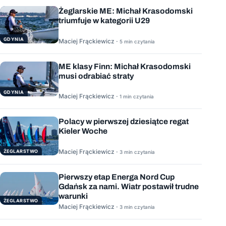
Żeglarskie ME: Michał Krasodomski
triumfuje w kategorii U29
GDYNIA
Maciej Frąckiewicz ·
5 min czytania
ME klasy Finn: Michał Krasodomski
musi odrabiać straty
GDYNIA
Maciej Frąckiewicz ·
1 min czytania
Polacy w pierwszej dziesiątce regat
Kieler Woche
Maciej Frąckiewicz ·
ŻEGLARSTWO
3 min czytania
Pierwszy etap Energa Nord Cup
Gdańsk za nami. Wiatr postawił trudne
warunki
ŻEGLARSTWO
Maciej Frąckiewicz ·
3 min czytania