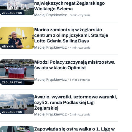
największych regat Żeglarskiego
Wielkiego Szlema
ŻEGLARSTWO
Maciej Frąckiewicz ·
3 min czytania
Marina zamieni się w żeglarskie
centrum z olimpijczykami. Startuje
Lotto Gdynia Sailing Days
GDYNIA
Maciej Frąckiewicz ·
4 min czytania
Młodzi Polacy zaczynają mistrzostwa
świata w klasie Optimist
Maciej Frąckiewicz ·
1 min czytania
ŻEGLARSTWO
Awarie, wywrotki, sztormowe warunki,
czyli 2. runda Podlaskiej Ligi
Żeglarskiej
ŻEGLARSTWO
Maciej Frąckiewicz ·
2 min czytania
Zapowiada się ostra walka o 1. Ligę w