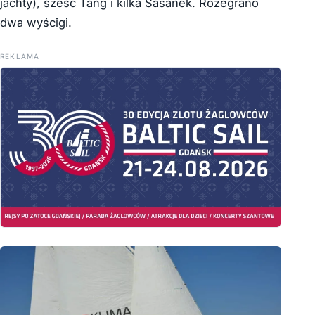
jachty), sześć Tang i kilka Sasanek. Rozegrano
dwa wyścigi.
REKLAMA