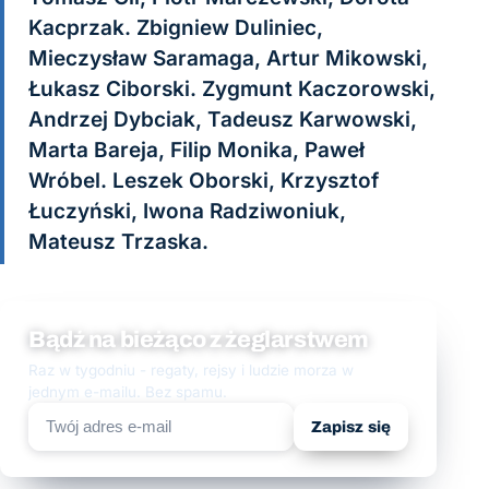
Kacprzak. Zbigniew Duliniec,
Mieczysław Saramaga, Artur Mikowski,
Łukasz Ciborski. Zygmunt Kaczorowski,
Andrzej Dybciak, Tadeusz Karwowski,
Marta Bareja, Filip Monika, Paweł
Wróbel. Leszek Oborski, Krzysztof
Łuczyński, Iwona Radziwoniuk,
Mateusz Trzaska.
Bądź na bieżąco z żeglarstwem
Raz w tygodniu - regaty, rejsy i ludzie morza w
jednym e-mailu. Bez spamu.
Zapisz się