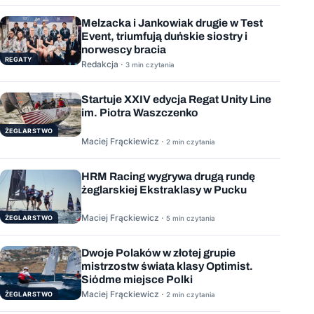
Melzacka i Jankowiak drugie w Test
Event, triumfują duńskie siostry i
norwescy bracia
REGATY
Redakcja ·
3 min czytania
Startuje XXIV edycja Regat Unity Line
im. Piotra Waszczenko
ŻEGLARSTWO
Maciej Frąckiewicz ·
2 min czytania
HRM Racing wygrywa drugą rundę
żeglarskiej Ekstraklasy w Pucku
Maciej Frąckiewicz ·
ŻEGLARSTWO
5 min czytania
Dwoje Polaków w złotej grupie
mistrzostw świata klasy Optimist.
Siódme miejsce Polki
Maciej Frąckiewicz ·
ŻEGLARSTWO
2 min czytania