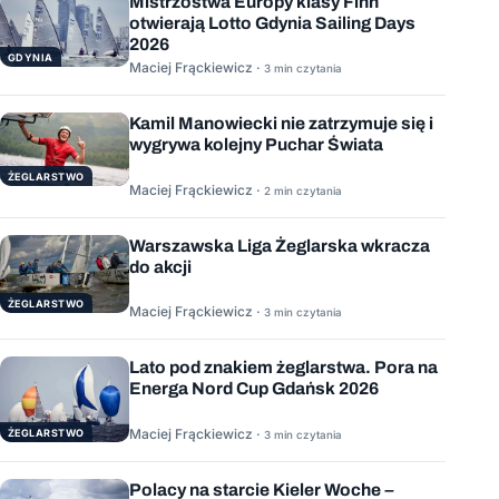
Mistrzostwa Europy klasy Finn
otwierają Lotto Gdynia Sailing Days
2026
GDYNIA
Maciej Frąckiewicz ·
3 min czytania
Kamil Manowiecki nie zatrzymuje się i
wygrywa kolejny Puchar Świata
ŻEGLARSTWO
Maciej Frąckiewicz ·
2 min czytania
Warszawska Liga Żeglarska wkracza
do akcji
ŻEGLARSTWO
Maciej Frąckiewicz ·
3 min czytania
Lato pod znakiem żeglarstwa. Pora na
Energa Nord Cup Gdańsk 2026
Maciej Frąckiewicz ·
ŻEGLARSTWO
3 min czytania
Polacy na starcie Kieler Woche –