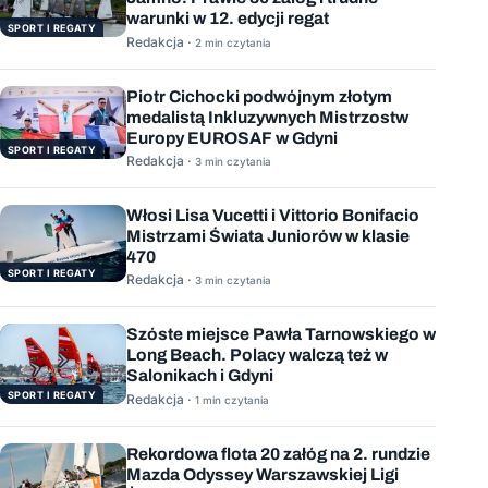
warunki w 12. edycji regat
SPORT I REGATY
Redakcja ·
2 min czytania
Piotr Cichocki podwójnym złotym
medalistą Inkluzywnych Mistrzostw
Europy EUROSAF w Gdyni
SPORT I REGATY
Redakcja ·
3 min czytania
Włosi Lisa Vucetti i Vittorio Bonifacio
Mistrzami Świata Juniorów w klasie
470
SPORT I REGATY
Redakcja ·
3 min czytania
Szóste miejsce Pawła Tarnowskiego w
Long Beach. Polacy walczą też w
Salonikach i Gdyni
SPORT I REGATY
Redakcja ·
1 min czytania
Rekordowa flota 20 załóg na 2. rundzie
Mazda Odyssey Warszawskiej Ligi