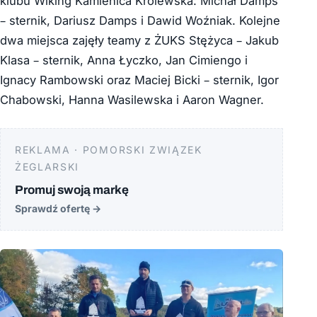
klubu Wiking Kamienica Królewska: Michał Damps
– sternik, Dariusz Damps i Dawid Woźniak. Kolejne
dwa miejsca zajęły teamy z ŻUKS Stężyca – Jakub
Klasa – sternik, Anna Łyczko, Jan Cimiengo i
Ignacy Rambowski oraz Maciej Bicki – sternik, Igor
Chabowski, Hanna Wasilewska i Aaron Wagner.
REKLAMA · POMORSKI ZWIĄZEK
ŻEGLARSKI
Promuj swoją markę
Sprawdź ofertę
→