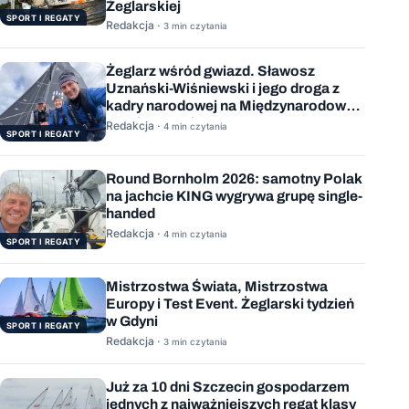
Żeglarskiej
SPORT I REGATY
Redakcja ·
3 min czytania
Żeglarz wśród gwiazd. Sławosz
Uznański-Wiśniewski i jego droga z
kadry narodowej na Międzynarodową
Stację Kosmiczną
Redakcja ·
4 min czytania
SPORT I REGATY
Round Bornholm 2026: samotny Polak
na jachcie KING wygrywa grupę single-
handed
Redakcja ·
4 min czytania
SPORT I REGATY
Mistrzostwa Świata, Mistrzostwa
Europy i Test Event. Żeglarski tydzień
w Gdyni
SPORT I REGATY
Redakcja ·
3 min czytania
Już za 10 dni Szczecin gospodarzem
jednych z najważniejszych regat klasy