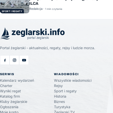
ILCA
Redakcja ·
1 min czytania
SPORT I REGATY
Portal żeglarski - aktualności, regaty, rejsy i ludzie morza.
SERWIS
WIADOMOŚCI
Kalendarz wydarzeń
Wszystkie wiadomości
Charter
Rejsy
Wyniki regat
Sport i regaty
Katalog firm
Historia
Kluby żeglarskie
Biznes
Ogłoszenia
Turystyka
Moje konto
Żeglarski.TV