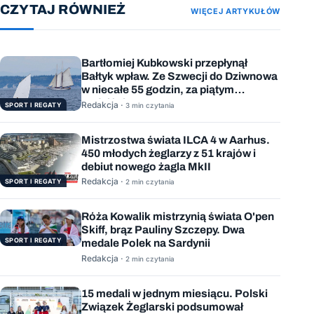
CZYTAJ RÓWNIEŻ
WIĘCEJ ARTYKUŁÓW
Bartłomiej Kubkowski przepłynął
Bałtyk wpław. Ze Szwecji do Dziwnowa
w niecałe 55 godzin, za piątym
podejściem
Redakcja ·
SPORT I REGATY
3 min czytania
Mistrzostwa świata ILCA 4 w Aarhus.
450 młodych żeglarzy z 51 krajów i
debiut nowego żagla MkII
Redakcja ·
SPORT I REGATY
2 min czytania
Róża Kowalik mistrzynią świata O'pen
Skiff, brąz Pauliny Szczepy. Dwa
SPORT I REGATY
medale Polek na Sardynii
Redakcja ·
2 min czytania
15 medali w jednym miesiącu. Polski
Związek Żeglarski podsumował