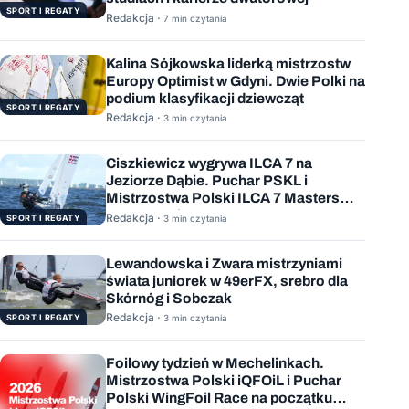
SPORT I REGATY
Redakcja ·
7 min czytania
Kalina Sójkowska liderką mistrzostw
Europy Optimist w Gdyni. Dwie Polki na
podium klasyfikacji dziewcząt
SPORT I REGATY
Redakcja ·
3 min czytania
Ciszkiewicz wygrywa ILCA 7 na
Jeziorze Dąbie. Puchar PSKL i
Mistrzostwa Polski ILCA 7 Masters
rozstrzygnięte
Redakcja ·
SPORT I REGATY
3 min czytania
Lewandowska i Zwara mistrzyniami
świata juniorek w 49erFX, srebro dla
Skórnóg i Sobczak
Redakcja ·
SPORT I REGATY
3 min czytania
Foilowy tydzień w Mechelinkach.
Mistrzostwa Polski iQFOiL i Puchar
Polski WingFoil Race na początku