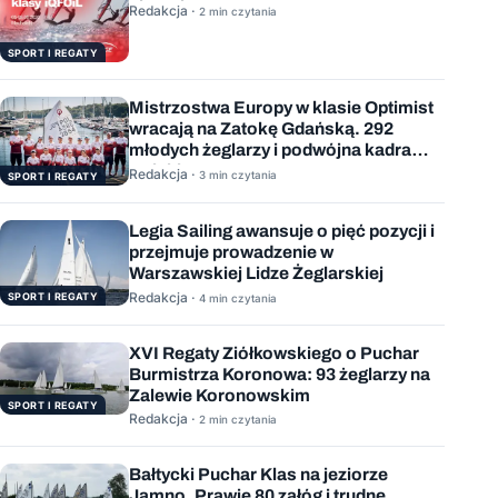
sierpnia
Redakcja ·
2 min czytania
SPORT I REGATY
Mistrzostwa Europy w klasie Optimist
wracają na Zatokę Gdańską. 292
młodych żeglarzy i podwójna kadra
Polski
Redakcja ·
3 min czytania
SPORT I REGATY
Legia Sailing awansuje o pięć pozycji i
przejmuje prowadzenie w
Warszawskiej Lidze Żeglarskiej
Redakcja ·
SPORT I REGATY
4 min czytania
XVI Regaty Ziółkowskiego o Puchar
Burmistrza Koronowa: 93 żeglarzy na
Zalewie Koronowskim
SPORT I REGATY
Redakcja ·
2 min czytania
Bałtycki Puchar Klas na jeziorze
Jamno. Prawie 80 załóg i trudne