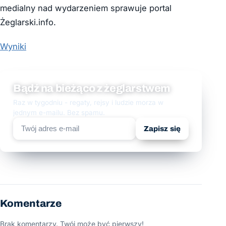
medialny nad wydarzeniem sprawuje portal
Żeglarski.info.
Wyniki
Bądź na bieżąco z żeglarstwem
Raz w tygodniu - regaty, rejsy i ludzie morza w
jednym e-mailu. Bez spamu.
Zapisz się
Komentarze
Brak komentarzy. Twój może być pierwszy!