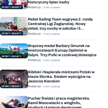
historyczny lipiec kadry
Redakcja ·
SPORT I REGATY
3 min czytania
Rebel Sailing Team wygrywa 2. rundę
Centralnej Ligi Żeglarskiej. Nowy
skład, trzy osoby w załodze i 5
wygranych wyścigów
Redakcja ·
SPORT I REGATY
3 min czytania
Brązowy medal Barbary Gmurek na
mistrzostwach Europy Optimist w
Gdyni. Trzy Polki w czołowej dziesiątce
SPORT I REGATY
Redakcja ·
3 min czytania
Sibilski i Napierała mistrzami Polski w
klasie Słonka. Siedem wyścigów na
Jeziorze Kierskim
Redakcja ·
SPORT I REGATY
3 min czytania
Puchar Świata i praca magisterska.
Kamil Manowiecki o wingfoilu,
studiach i karierze dwutorowej