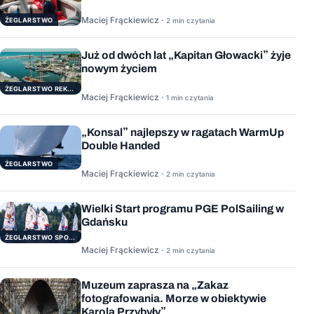
Maciej Frąckiewicz ·
ŻEGLARSTWO
2 min czytania
Już od dwóch lat „Kapitan Głowacki” żyje
nowym życiem
ŻEGLARSTWO REKERACYJNE
Maciej Frąckiewicz ·
1 min czytania
„Konsal” najlepszy w ragatach WarmUp
Double Handed
ŻEGLARSTWO
Maciej Frąckiewicz ·
2 min czytania
Wielki Start programu PGE PolSailing w
Gdańsku
ŻEGLARSTWO SPORTOWE
Maciej Frąckiewicz ·
2 min czytania
Muzeum zaprasza na „Zakaz
fotografowania. Morze w obiektywie
Karola Przybyły”