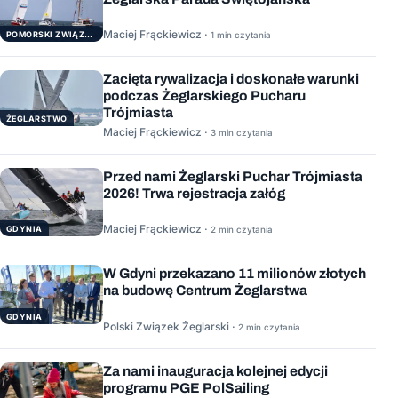
Maciej Frąckiewicz ·
POMORSKI ZWIĄZEK ŻEGLARSKI
1 min czytania
Zacięta rywalizacja i doskonałe warunki
podczas Żeglarskiego Pucharu
Trójmiasta
ŻEGLARSTWO
Maciej Frąckiewicz ·
3 min czytania
Przed nami Żeglarski Puchar Trójmiasta
2026! Trwa rejestracja załóg
Maciej Frąckiewicz ·
GDYNIA
2 min czytania
W Gdyni przekazano 11 milionów złotych
na budowę Centrum Żeglarstwa
GDYNIA
Polski Związek Żeglarski ·
2 min czytania
Za nami inauguracja kolejnej edycji
programu PGE PolSailing