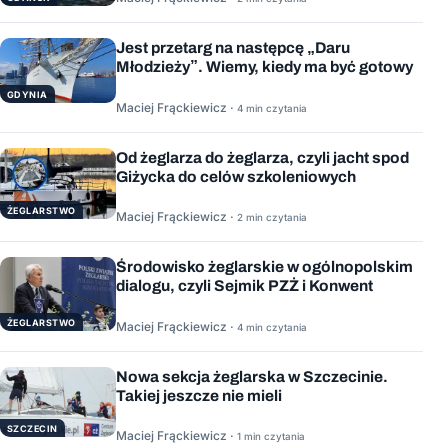
Jest przetarg na następcę „Daru
Młodzieży”. Wiemy, kiedy ma być gotowy
GDYNIA
Maciej Frąckiewicz ·
4 min czytania
Od żeglarza do żeglarza, czyli jacht spod
Giżycka do celów szkoleniowych
ŻEGLARSTWO
Maciej Frąckiewicz ·
2 min czytania
Środowisko żeglarskie w ogólnopolskim
dialogu, czyli Sejmik PZŻ i Konwent
ŻEGLARSTWO
Maciej Frąckiewicz ·
4 min czytania
Nowa sekcja żeglarska w Szczecinie.
Takiej jeszcze nie mieli
SZCZECIN
Maciej Frąckiewicz ·
1 min czytania