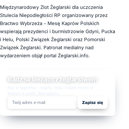
Międzynarodowy Zlot Żeglarski dla uczczenia
Stulecia Niepodległości RP organizowany przez
Bractwo Wybrzeża – Mesę Kaprów Polskich
wspierają prezydenci i burmistrzowie Gdyni, Pucka
i Helu, Polski Związek Żeglarski oraz Pomorski
Związek Żeglarski. Patronat medialny nad
wydarzeniem objął portal Żeglarski.info.
Bądź na bieżąco z żeglarstwem
Raz w tygodniu - regaty, rejsy i ludzie morza w
jednym e-mailu. Bez spamu.
Zapisz się