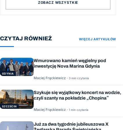
ZOBACZ WSZYSTKIE
CZYTAJ RÓWNIEŻ
WIĘCEJ ARTYKUŁÓW
Wmurowano kamień węgielny pod
inwestycję Nova Marina Gdynia
GDYNIA
Maciej Frąckiewicz ·
3 min czytania
Szykuje się wyjątkowy koncert na wodzie,
czyli szanty na pokładzie „Chopina”
SZCZECIN
Maciej Frąckiewicz ·
1 min czytania
Już za dwa tygodnie jubileuszowa X
Żeglarska Parada Świętojańska