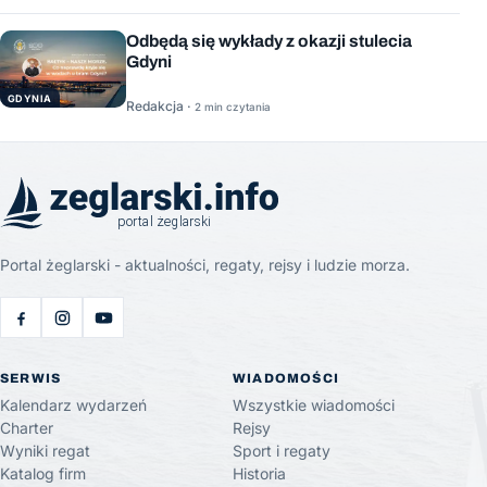
Odbędą się wykłady z okazji stulecia
Gdyni
GDYNIA
Redakcja ·
2 min czytania
Portal żeglarski - aktualności, regaty, rejsy i ludzie morza.
SERWIS
WIADOMOŚCI
Kalendarz wydarzeń
Wszystkie wiadomości
Charter
Rejsy
Wyniki regat
Sport i regaty
Katalog firm
Historia