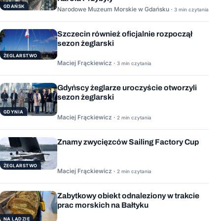
GDAŃSK
Narodowe Muzeum Morskie w Gdańsku ·
3 min czytania
Szczecin również oficjalnie rozpoczął
sezon żeglarski
ŻEGLARSTWO
Maciej Frąckiewicz ·
3 min czytania
Gdyńscy żeglarze uroczyście otworzyli
sezon żeglarski
GDYNIA
Maciej Frąckiewicz ·
2 min czytania
Znamy zwycięzców Sailing Factory Cup
ŻEGLARSTWO
Maciej Frąckiewicz ·
2 min czytania
Zabytkowy obiekt odnaleziony w trakcie
prac morskich na Bałtyku
NA LĄDZIE