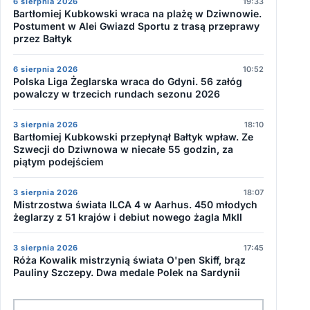
6 sierpnia 2026
19:33
Bartłomiej Kubkowski wraca na plażę w Dziwnowie.
Postument w Alei Gwiazd Sportu z trasą przeprawy
przez Bałtyk
6 sierpnia 2026
10:52
Polska Liga Żeglarska wraca do Gdyni. 56 załóg
powalczy w trzecich rundach sezonu 2026
3 sierpnia 2026
18:10
Bartłomiej Kubkowski przepłynął Bałtyk wpław. Ze
Szwecji do Dziwnowa w niecałe 55 godzin, za
piątym podejściem
3 sierpnia 2026
18:07
Mistrzostwa świata ILCA 4 w Aarhus. 450 młodych
żeglarzy z 51 krajów i debiut nowego żagla MkII
3 sierpnia 2026
17:45
Róża Kowalik mistrzynią świata O'pen Skiff, brąz
Pauliny Szczepy. Dwa medale Polek na Sardynii