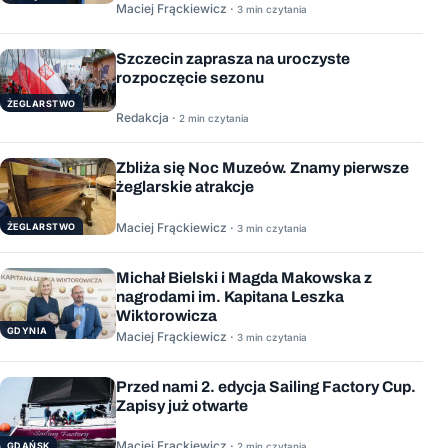
Maciej Frąckiewicz ·
3 min czytania
Szczecin zaprasza na uroczyste
rozpoczęcie sezonu
ŻEGLARSTWO
Redakcja ·
2 min czytania
Zbliża się Noc Muzeów. Znamy pierwsze
żeglarskie atrakcje
Maciej Frąckiewicz ·
ŻEGLARSTWO
3 min czytania
Michał Bielski i Magda Makowska z
nagrodami im. Kapitana Leszka
Wiktorowicza
GDYNIA
Maciej Frąckiewicz ·
3 min czytania
Przed nami 2. edycja Sailing Factory Cup.
Zapisy już otwarte
Maciej Frąckiewicz ·
GDAŃSK
2 min czytania