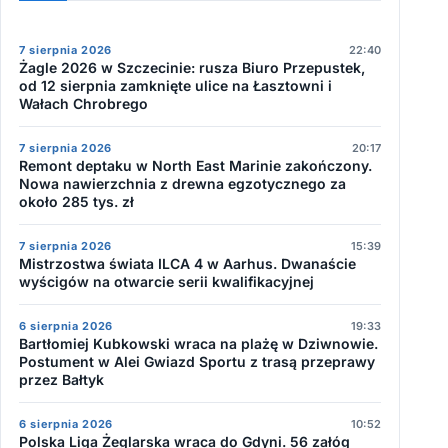
7 sierpnia 2026
22:40
Żagle 2026 w Szczecinie: rusza Biuro Przepustek,
od 12 sierpnia zamknięte ulice na Łasztowni i
Wałach Chrobrego
7 sierpnia 2026
20:17
Remont deptaku w North East Marinie zakończony.
Nowa nawierzchnia z drewna egzotycznego za
około 285 tys. zł
7 sierpnia 2026
15:39
Mistrzostwa świata ILCA 4 w Aarhus. Dwanaście
wyścigów na otwarcie serii kwalifikacyjnej
6 sierpnia 2026
19:33
Bartłomiej Kubkowski wraca na plażę w Dziwnowie.
Postument w Alei Gwiazd Sportu z trasą przeprawy
przez Bałtyk
6 sierpnia 2026
10:52
Polska Liga Żeglarska wraca do Gdyni. 56 załóg