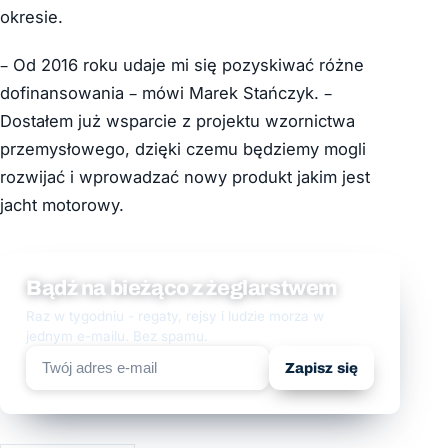
okresie.
– Od 2016 roku udaje mi się pozyskiwać różne
dofinansowania – mówi Marek Stańczyk. –
Dostałem już wsparcie z projektu wzornictwa
przemysłowego, dzięki czemu będziemy mogli
rozwijać i wprowadzać nowy produkt jakim jest
jacht motorowy.
Bądź na bieżąco z żeglarstwem
Raz w tygodniu - regaty, rejsy i ludzie morza w
jednym e-mailu. Bez spamu.
Zapisz się