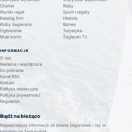
Charter
Rejsy
Wyniki regat
Sport i regaty
Katalog firm
Historia
Kluby żeglarskie
Biznes
Ogłoszenia
Turystyka
Moje konto
Żeglarski.TV
INFORMACJE
O nas
Reklama i współpraca
Do pobrania
Kanał RSS
Kontakt
Polityka redakcyjna
Polityka prywatności
Regulamin
Bądź na bieżąco
Najważniejsze informacje ze świata żeglarstwa - raz w
tygodniu na Twój e-mail.