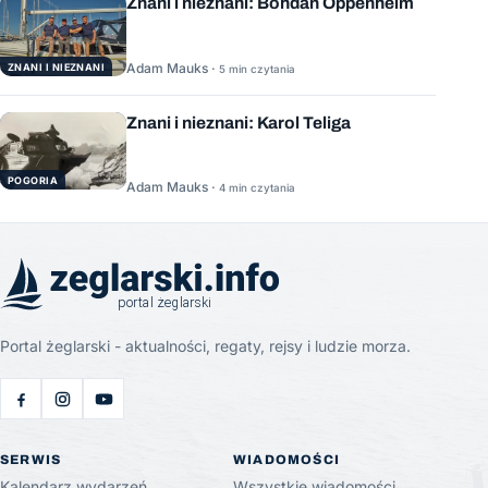
Znani i nieznani: Bohdan Oppenheim
Adam Mauks ·
ZNANI I NIEZNANI
5 min czytania
Znani i nieznani: Karol Teliga
POGORIA
Adam Mauks ·
4 min czytania
Portal żeglarski - aktualności, regaty, rejsy i ludzie morza.
SERWIS
WIADOMOŚCI
Kalendarz wydarzeń
Wszystkie wiadomości