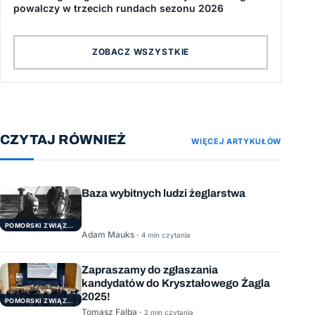
powalczy w trzecich rundach sezonu 2026
ZOBACZ WSZYSTKIE
CZYTAJ RÓWNIEŻ
WIĘCEJ ARTYKUŁÓW
Baza wybitnych ludzi żeglarstwa
POMORSKI ZWIĄZEK ŻEGLARSKI
Adam Mauks ·
4 min czytania
Zapraszamy do zgłaszania
kandydatów do Kryształowego Żagla
2025!
POMORSKI ZWIĄZEK ŻEGLARSKI
Tomasz Falba ·
2 min czytania