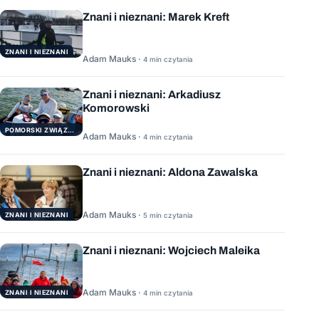
Znani i nieznani: Marek Kreft
ZNANI I NIEZNANI
Adam Mauks ·
4 min czytania
Znani i nieznani: Arkadiusz
Komorowski
POMORSKI ZWIĄZEK ŻEGLARSKI
Adam Mauks ·
4 min czytania
Znani i nieznani: Aldona Zawalska
Adam Mauks ·
ZNANI I NIEZNANI
5 min czytania
Znani i nieznani: Wojciech Maleika
Adam Mauks ·
ZNANI I NIEZNANI
4 min czytania