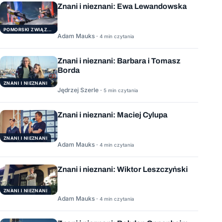
Znani i nieznani: Ewa Lewandowska
POMORSKI ZWIĄZEK ŻEGLARSKI
Adam Mauks ·
4 min czytania
Znani i nieznani: Barbara i Tomasz
Borda
ZNANI I NIEZNANI
Jędrzej Szerle ·
5 min czytania
Znani i nieznani: Maciej Cylupa
ZNANI I NIEZNANI
Adam Mauks ·
4 min czytania
Znani i nieznani: Wiktor Leszczyński
ZNANI I NIEZNANI
Adam Mauks ·
4 min czytania