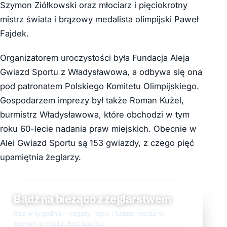
Szymon Ziółkowski oraz młociarz i pięciokrotny
mistrz świata i brązowy medalista olimpijski Paweł
Fajdek.
Organizatorem uroczystości była Fundacja Aleja
Gwiazd Sportu z Władysławowa, a odbywa się ona
pod patronatem Polskiego Komitetu Olimpijskiego.
Gospodarzem imprezy był także Roman Kużel,
burmistrz Władysławowa, które obchodzi w tym
roku 60-lecie nadania praw miejskich. Obecnie w
Alei Gwiazd Sportu są 153 gwiazdy, z czego pięć
upamiętnia żeglarzy.
Bądź na bieżąco z żeglarstwem
Raz w tygodniu - regaty, rejsy i ludzie morza w
jednym e-mailu. Bez spamu.