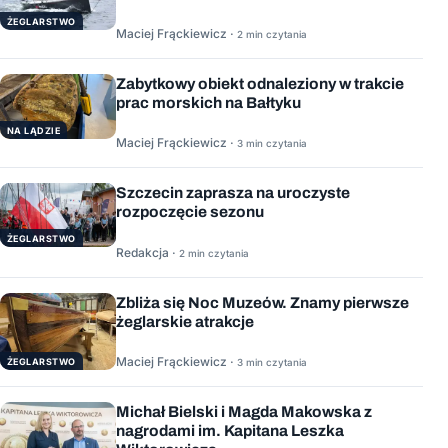
ŻEGLARSTWO
Maciej Frąckiewicz ·
2 min czytania
Zabytkowy obiekt odnaleziony w trakcie
prac morskich na Bałtyku
NA LĄDZIE
Maciej Frąckiewicz ·
3 min czytania
Szczecin zaprasza na uroczyste
rozpoczęcie sezonu
ŻEGLARSTWO
Redakcja ·
2 min czytania
Zbliża się Noc Muzeów. Znamy pierwsze
żeglarskie atrakcje
Maciej Frąckiewicz ·
ŻEGLARSTWO
3 min czytania
Michał Bielski i Magda Makowska z
nagrodami im. Kapitana Leszka