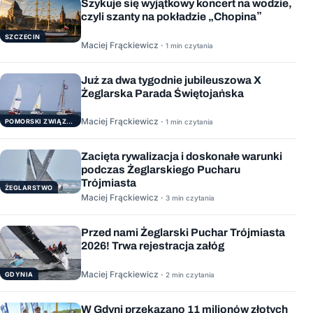
Szykuje się wyjątkowy koncert na wodzie,
czyli szanty na pokładzie „Chopina”
SZCZECIN
Maciej Frąckiewicz ·
1 min czytania
Już za dwa tygodnie jubileuszowa X
Żeglarska Parada Świętojańska
Maciej Frąckiewicz ·
POMORSKI ZWIĄZEK ŻEGLARSKI
1 min czytania
Zacięta rywalizacja i doskonałe warunki
podczas Żeglarskiego Pucharu
Trójmiasta
ŻEGLARSTWO
Maciej Frąckiewicz ·
3 min czytania
Przed nami Żeglarski Puchar Trójmiasta
2026! Trwa rejestracja załóg
Maciej Frąckiewicz ·
GDYNIA
2 min czytania
W Gdyni przekazano 11 milionów złotych