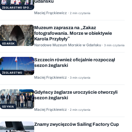
Gdańsku
ŻEGLARSTWO SPORTOWE
Maciej Frąckiewicz ·
2 min czytania
Muzeum zaprasza na „Zakaz
fotografowania. Morze w obiektywie
Karola Przybyły”
GDAŃSK
Narodowe Muzeum Morskie w Gdańsku ·
3 min czytania
Szczecin również oficjalnie rozpoczął
sezon żeglarski
ŻEGLARSTWO
Maciej Frąckiewicz ·
3 min czytania
Gdyńscy żeglarze uroczyście otworzyli
sezon żeglarski
GDYNIA
Maciej Frąckiewicz ·
2 min czytania
Znamy zwycięzców Sailing Factory Cup