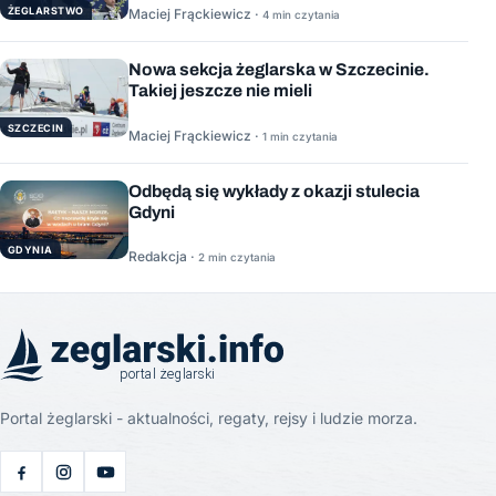
ŻEGLARSTWO
Maciej Frąckiewicz ·
4 min czytania
Nowa sekcja żeglarska w Szczecinie.
Takiej jeszcze nie mieli
SZCZECIN
Maciej Frąckiewicz ·
1 min czytania
Odbędą się wykłady z okazji stulecia
Gdyni
GDYNIA
Redakcja ·
2 min czytania
Portal żeglarski - aktualności, regaty, rejsy i ludzie morza.