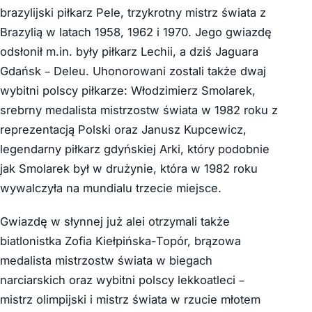
brazylijski piłkarz Pele, trzykrotny mistrz świata z
Brazylią w latach 1958, 1962 i 1970. Jego gwiazdę
odsłonił m.in. były piłkarz Lechii, a dziś Jaguara
Gdańsk – Deleu. Uhonorowani zostali także dwaj
wybitni polscy piłkarze: Włodzimierz Smolarek,
srebrny medalista mistrzostw świata w 1982 roku z
reprezentacją Polski oraz Janusz Kupcewicz,
legendarny piłkarz gdyńskiej Arki, który podobnie
jak Smolarek był w drużynie, która w 1982 roku
wywalczyła na mundialu trzecie miejsce.
Gwiazdę w słynnej już alei otrzymali także
biatlonistka Zofia Kiełpińska-Topór, brązowa
medalista mistrzostw świata w biegach
narciarskich oraz wybitni polscy lekkoatleci –
mistrz olimpijski i mistrz świata w rzucie młotem