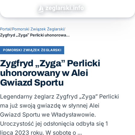
Portal
/
Pomorski Związek Żeglarski
/
Zygfryd „Zyga” Perlicki uhonorowany w Alei Gwiazd Sportu
POMORSKI ZWIĄZEK ŻEGLARSKI
Zygfryd „Zyga” Perlicki
uhonorowany w Alei
Gwiazd Sportu
Legendarny żeglarz Zygfryd „Zyga” Perlicki
ma już swoją gwiazdę w słynnej Alei
Gwiazd Sportu we Władysławowie.
Uroczystość jej odsłonięcia odbyła się 1
lipca 2023 roku. W sobotę o …