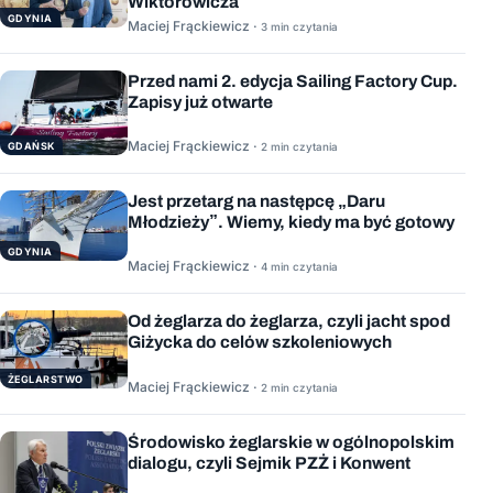
Wiktorowicza
GDYNIA
Maciej Frąckiewicz ·
3 min czytania
Przed nami 2. edycja Sailing Factory Cup.
Zapisy już otwarte
Maciej Frąckiewicz ·
GDAŃSK
2 min czytania
Jest przetarg na następcę „Daru
Młodzieży”. Wiemy, kiedy ma być gotowy
GDYNIA
Maciej Frąckiewicz ·
4 min czytania
Od żeglarza do żeglarza, czyli jacht spod
Giżycka do celów szkoleniowych
ŻEGLARSTWO
Maciej Frąckiewicz ·
2 min czytania
Środowisko żeglarskie w ogólnopolskim
dialogu, czyli Sejmik PZŻ i Konwent