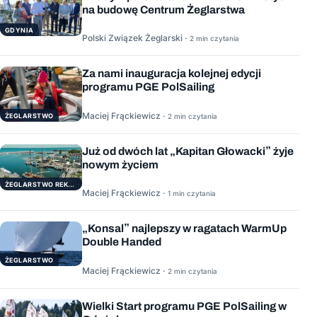
na budowę Centrum Żeglarstwa
GDYNIA
Polski Związek Żeglarski ·
2 min czytania
Za nami inauguracja kolejnej edycji
programu PGE PolSailing
Maciej Frąckiewicz ·
ŻEGLARSTWO
2 min czytania
Już od dwóch lat „Kapitan Głowacki” żyje
nowym życiem
ŻEGLARSTWO REKERACYJNE
Maciej Frąckiewicz ·
1 min czytania
„Konsal” najlepszy w ragatach WarmUp
Double Handed
ŻEGLARSTWO
Maciej Frąckiewicz ·
2 min czytania
Wielki Start programu PGE PolSailing w