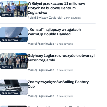
W Gdyni przekazano 11 milionów
złotych na budowę Centrum
Żeglarstwa
GDYNIA
Polski Związek Żeglarski ·
2 min czytania
„Konsal” najlepszy w ragatach
WarmUp Double Handed
ŻEGLARSTWO
Maciej Frąckiewicz ·
2 min czytania
Gdyńscy żeglarze uroczyście otworzyli
sezon żeglarski
GDYNIA
Maciej Frąckiewicz ·
2 min czytania
Znamy zwycięzców Sailing Factory
Cup
ŻEGLARSTWO
Maciej Frąckiewicz ·
2 min czytania