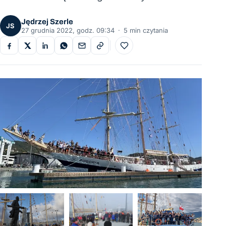
Jędrzej Szerle
JS
27 grudnia 2022, godz. 09:34
·
5 min czytania
Do ulubionych