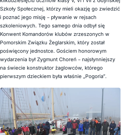
kilkudziesięciu uczniów klasy V, VI i VII z Gdyńskiej
Szkoły Społecznej, którzy mieli okazję go zwiedzić
i poznać jego misję – pływanie w rejsach
szkoleniowych. Tego samego dnia odbył się
Konwent Komandorów klubów zrzeszonych w
Pomorskim Związku Żeglarskim, który został
poświęcony jednostce. Gościem honorowym
wydarzenia był Zygmunt Choreń – najsłynniejszy
na świecie konstruktor żaglowców, którego
pierwszym dzieckiem była właśnie „Pogoria”.