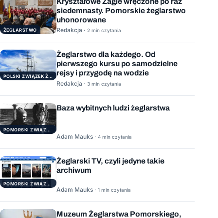
Kryształowe Żagle wręczone po raz
siedemnasty. Pomorskie żeglarstwo
uhonorowane
Redakcja ·
ŻEGLARSTWO
2 min czytania
Żeglarstwo dla każdego. Od
pierwszego kursu po samodzielne
rejsy i przygodę na wodzie
POLSKI ZWIĄZEK ŻEGLARSKI
Redakcja ·
3 min czytania
Baza wybitnych ludzi żeglarstwa
POMORSKI ZWIĄZEK ŻEGLARSKI
Adam Mauks ·
4 min czytania
Żeglarski TV, czyli jedyne takie
archiwum
POMORSKI ZWIĄZEK ŻEGLARSKI
Adam Mauks ·
1 min czytania
Muzeum Żeglarstwa Pomorskiego,