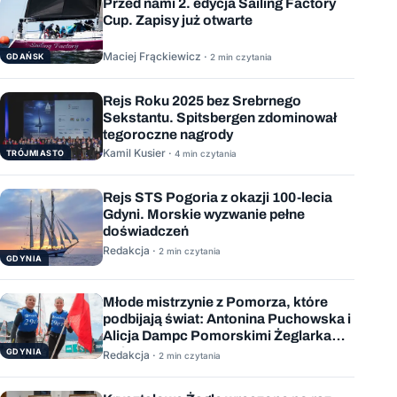
Przed nami 2. edycja Sailing Factory
Cup. Zapisy już otwarte
Maciej Frąckiewicz ·
GDAŃSK
2 min czytania
Rejs Roku 2025 bez Srebrnego
Sekstantu. Spitsbergen zdominował
tegoroczne nagrody
Kamil Kusier ·
TRÓJMIASTO
4 min czytania
Rejs STS Pogoria z okazji 100-lecia
Gdyni. Morskie wyzwanie pełne
doświadczeń
Redakcja ·
2 min czytania
GDYNIA
Młode mistrzynie z Pomorza, które
podbijają świat: Antonina Puchowska i
Alicja Dampc Pomorskimi Żeglarkami
Roku 2025
GDYNIA
Redakcja ·
2 min czytania