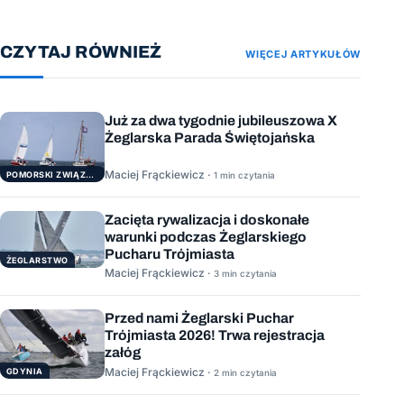
CZYTAJ RÓWNIEŻ
WIĘCEJ ARTYKUŁÓW
Już za dwa tygodnie jubileuszowa X
Żeglarska Parada Świętojańska
Maciej Frąckiewicz ·
POMORSKI ZWIĄZEK ŻEGLARSKI
1 min czytania
Zacięta rywalizacja i doskonałe
warunki podczas Żeglarskiego
Pucharu Trójmiasta
ŻEGLARSTWO
Maciej Frąckiewicz ·
3 min czytania
Przed nami Żeglarski Puchar
Trójmiasta 2026! Trwa rejestracja
załóg
Maciej Frąckiewicz ·
GDYNIA
2 min czytania