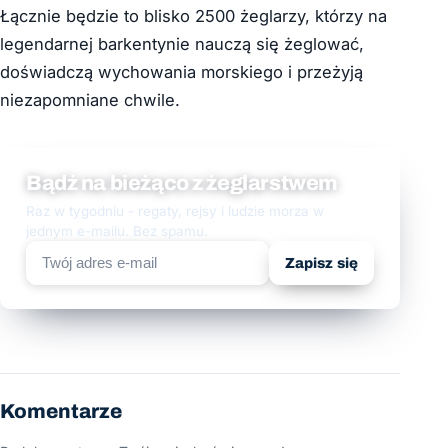
Łącznie będzie to blisko 2500 żeglarzy, którzy na
legendarnej barkentynie nauczą się żeglować,
doświadczą wychowania morskiego i przeżyją
niezapomniane chwile.
Bądź na bieżąco z żeglarstwem
Raz w tygodniu - regaty, rejsy i ludzie morza w
jednym e-mailu. Bez spamu.
Zapisz się
Komentarze