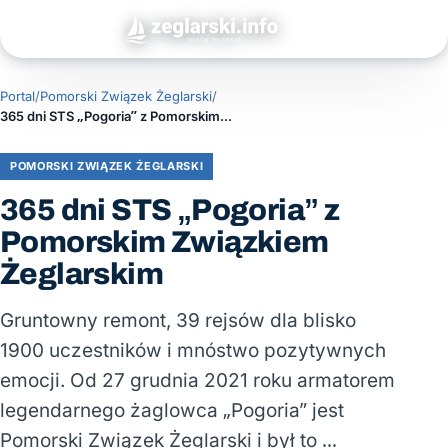
Portal
/
Pomorski Związek Żeglarski
/
365 dni STS „Pogoria” z Pomorskim Związkiem Żeglarskim
POMORSKI ZWIĄZEK ŻEGLARSKI
365 dni STS „Pogoria” z
Pomorskim Związkiem
Żeglarskim
Gruntowny remont, 39 rejsów dla blisko
1900 uczestników i mnóstwo pozytywnych
emocji. Od 27 grudnia 2021 roku armatorem
legendarnego żaglowca „Pogoria” jest
Pomorski Związek Żeglarski i był to …