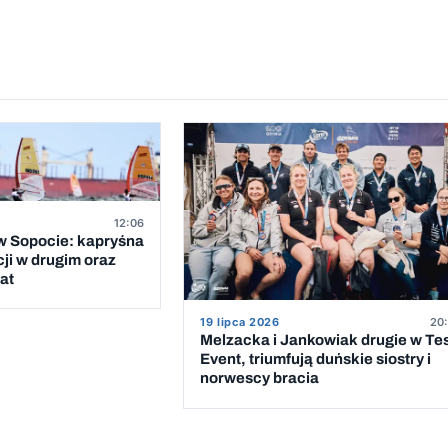
12:06
 Sopocie: kapryśna
cji w drugim oraz
at
19 lipca 2026
20:
Melzacka i Jankowiak drugie w Te
Event, triumfują duńskie siostry i
norwescy bracia