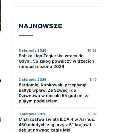
NAJNOWSZE
6 sierpnia 2026
10:52
Polska Liga Żeglarska wraca do
Gdyni. 56 załóg powalczy w trzecich
rundach sezonu 2026
e
3 sierpnia 2026
18:10
Bartłomiej Kubkowski przepłynął
Bałtyk wpław. Ze Szwecji do
Dziwnowa w niecałe 55 godzin, za
piątym podejściem
3 sierpnia 2026
18:07
j
Mistrzostwa świata ILCA 4 w Aarhus.
450 młodych żeglarzy z 51 krajów i
debiut nowego żagla MkII