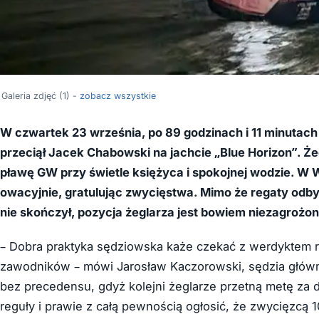
Galeria zdjęć (1) -
zobacz wszystkie
W czwartek 23 września, po 89 godzinach i 11 minutach ż
przeciął Jacek Chabowski na jachcie „Blue Horizon”. Żegl
pławę GW przy świetle księżyca i spokojnej wodzie. W 
owacyjnie, gratulując zwycięstwa. Mimo że regaty odbyw
nie skończył, pozycja żeglarza jest bowiem niezagrożon
– Dobra praktyka sędziowska każe czekać z werdyktem r
zawodników – mówi Jarosław Kaczorowski, sędzia główn
bez precedensu, gdyż kolejni żeglarze przetną metę za d
reguły i prawie z całą pewnością ogłosić, że zwycięzcą 10