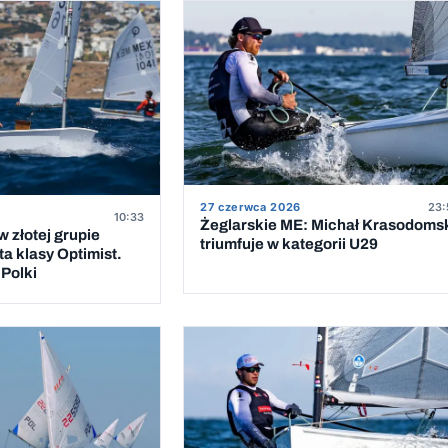
27 czerwca 2026
23:
10:33
Żeglarskie ME: Michał Krasodoms
 złotej grupie
triumfuje w kategorii U29
a klasy Optimist.
Polki