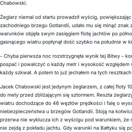
Chabowski.
Żeglarz niemal od startu prowadził wyścig, powiększając
zachodniego brzegu Gotlandii, udało mu się minąć znak 
warunków objęła swym zasięgiem flotę jachtów po półno
gasnącego wiatru popłynął dość szybko na południe w ki
– Chyba pierwsza noc rozstrzygnęła wynik tej Bitwy – ko
pospać i powalczyć o każdy metr i wysokość względem w
każdy szkwał. A potem to już jechałem na tych resztkach w
Jacek Chabowski jest jedynym żeglarzem, z całej floty 1
do mety przed zbliżającym się sztormem. Reszta żeglar
wiatru dochodzące do 46 węzłów prędkości i falę o wys
niebezpieczeństwa u brzegów Gotlandii. Stoją na kotwico
przerwa nie wyklucza ich z wyścigu pod warunkiem, że 
nie zejdą z pokładu jachtu. Gdy warunki na Bałtyku się