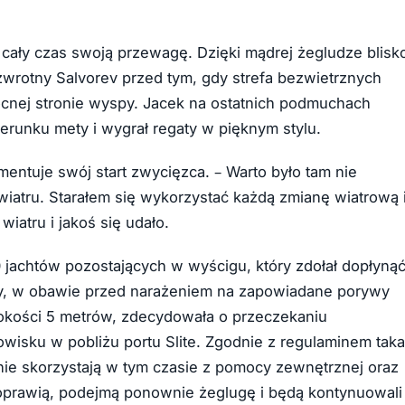
 cały czas swoją przewagę. Dzięki mądrej żegludze blisk
zwrotny Salvorev przed tym, gdy strefa bezwietrznych
cnej stronie wyspy. Jacek na ostatnich podmuchach
erunku mety i wygrał regaty w pięknym stylu.
mentuje swój start zwycięzca. – Warto było tam nie
iatru. Starałem się wykorzystać każdą zmianę wiatrową 
iatru i jakoś się udało.
0 jachtów pozostających w wyścigu, który zdołał dopłyną
zy, w obawie przed narażeniem na zapowiadane porywy
okości 5 metrów, zdecydowała o przeczekaniu
wisku w pobliżu portu Slite. Zgodnie z regulaminem taka
nie skorzystają w tym czasie z pomocy zewnętrznej oraz
 poprawią, podejmą ponownie żeglugę i będą kontynuowali