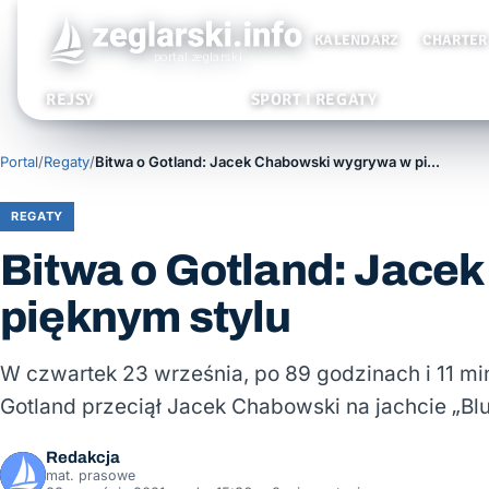
KALENDARZ
CHARTER
REJSY
SPORT I REGATY
Portal
/
Regaty
/
Bitwa o Gotland: Jacek Chabowski wygrywa w pięknym stylu
REGATY
Bitwa o Gotland: Jace
pięknym stylu
W czwartek 23 września, po 89 godzinach i 11 min
Gotland przeciął Jacek Chabowski na jachcie „Blu
Redakcja
mat. prasowe