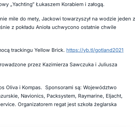
owy „Yachting” Łukaszem Korabiem i załogą.
tnie mile do mety, Jackowi towarzyszył na wodzie jeden 
aśnie z pokładu Anioła uchwycono ostatnie chwile
ocą trackingu Yellow Brick.
https://yb.tl/gotland2021
prowadzone przez Kazimierza Sawczuka i Juliusza
knos Oliva i Kompas. Sponsorami są: Województwo
rskie, Navionics, Packsystem, Raymarine, Eljacht,
ervice. Organizatorem regat jest szkoła żeglarska