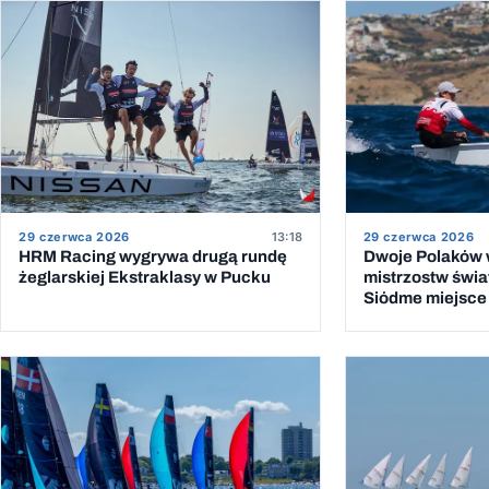
29 czerwca 2026
13:18
29 czerwca 2026
HRM Racing wygrywa drugą rundę
Dwoje Polaków w
żeglarskiej Ekstraklasy w Pucku
mistrzostw świat
Siódme miejsce 