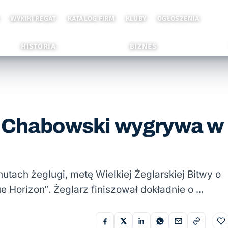
WYNIKI REGAT
KATALOG FIRM
KLUBY
OGŁOSZENIA
HISTORIA
BIZNES
k Chabowski wygrywa w
utach żeglugi, metę Wielkiej Żeglarskiej Bitwy o
e Horizon”. Żeglarz finiszował dokładnie o …
Do