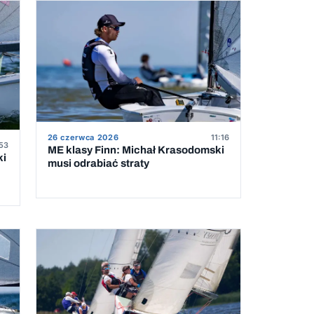
26 czerwca 2026
11:16
53
ME klasy Finn: Michał Krasodomski
ki
musi odrabiać straty