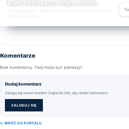
Bądź na bieżąco z żeglarstwem
Raz w tygodniu - regaty, rejsy i ludzie morza w jednym e-
mailu. Bez spamu.
Komentarze
Brak komentarzy. Twój może być pierwszy!
Dodaj komentarz
Zaloguj się swoim kontem Żeglarski.info, aby dodać komentarz.
ZALOGUJ SIĘ
← WRÓĆ DO PORTALU