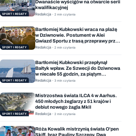
Dwanaście wyścigów na otwarcie serii
kwalifikacyjnej
Redakcja ·
SPORT I REGATY
2 min czytania
Bartłomiej Kubkowski wraca na plażę
w Dziwnowie. Postument w Alei
Gwiazd Sportu z trasą przeprawy przez
Bałtyk
Redakcja ·
SPORT I REGATY
2 min czytania
Bartłomiej Kubkowski przepłynął
Bałtyk wpław. Ze Szwecji do Dziwnowa
w niecałe 55 godzin, za piątym
podejściem
Redakcja ·
SPORT I REGATY
3 min czytania
Mistrzostwa świata ILCA 4 w Aarhus.
450 młodych żeglarzy z 51 krajów i
debiut nowego żagla MkII
Redakcja ·
SPORT I REGATY
2 min czytania
Róża Kowalik mistrzynią świata O'pen
Skiff, brąz Pauliny Szczepy. Dwa