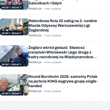
Salonikach i Gdyni
SPORT I REGATY
Redakcja ·
1 min czytania
Rekordowa flota 20 załóg na 2. rundzie
Mazda Odyssey Warszawskiej Ligi
Żeglarskiej
SPORT I REGATY
Redakcja ·
3 min czytania
Żeglarz wśród gwiazd. Sławosz
Uznański-Wiśniewski i jego droga z
kadry narodowej na Międzynarodową
Stację Kosmiczną
Redakcja ·
4 min czytania
SPORT I REGATY
Round Bornholm 2026: samotny Polak
na jachcie KING wygrywa grupę single-
handed
Redakcja ·
4 min czytania
SPORT I REGATY