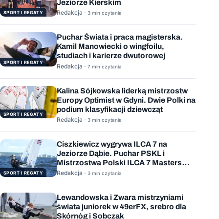
Jeziorze Kierskim
Redakcja ·
SPORT I REGATY
3 min czytania
Puchar Świata i praca magisterska.
Kamil Manowiecki o wingfoilu,
studiach i karierze dwutorowej
SPORT I REGATY
Redakcja ·
7 min czytania
Kalina Sójkowska liderką mistrzostw
Europy Optimist w Gdyni. Dwie Polki na
podium klasyfikacji dziewcząt
SPORT I REGATY
Redakcja ·
3 min czytania
Ciszkiewicz wygrywa ILCA 7 na
Jeziorze Dąbie. Puchar PSKL i
Mistrzostwa Polski ILCA 7 Masters
rozstrzygnięte
Redakcja ·
SPORT I REGATY
3 min czytania
Lewandowska i Zwara mistrzyniami
świata juniorek w 49erFX, srebro dla
Skórnóg i Sobczak