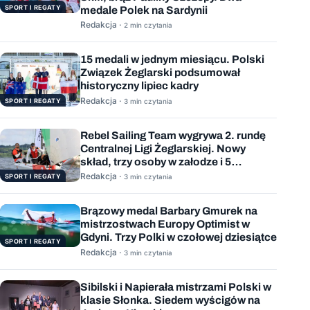
SPORT I REGATY
medale Polek na Sardynii
Redakcja ·
2 min czytania
15 medali w jednym miesiącu. Polski
Związek Żeglarski podsumował
historyczny lipiec kadry
Redakcja ·
SPORT I REGATY
3 min czytania
Rebel Sailing Team wygrywa 2. rundę
Centralnej Ligi Żeglarskiej. Nowy
skład, trzy osoby w załodze i 5
wygranych wyścigów
Redakcja ·
SPORT I REGATY
3 min czytania
Brązowy medal Barbary Gmurek na
mistrzostwach Europy Optimist w
Gdyni. Trzy Polki w czołowej dziesiątce
SPORT I REGATY
Redakcja ·
3 min czytania
Sibilski i Napierała mistrzami Polski w
klasie Słonka. Siedem wyścigów na