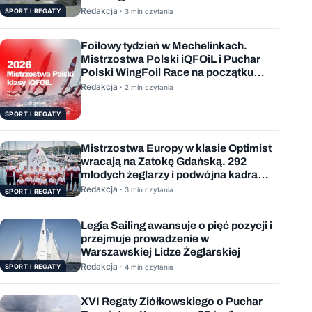
Redakcja ·
SPORT I REGATY
3 min czytania
Foilowy tydzień w Mechelinkach.
Mistrzostwa Polski iQFOiL i Puchar
Polski WingFoil Race na początku
sierpnia
Redakcja ·
2 min czytania
SPORT I REGATY
Mistrzostwa Europy w klasie Optimist
wracają na Zatokę Gdańską. 292
młodych żeglarzy i podwójna kadra
Polski
Redakcja ·
3 min czytania
SPORT I REGATY
Legia Sailing awansuje o pięć pozycji i
przejmuje prowadzenie w
Warszawskiej Lidze Żeglarskiej
Redakcja ·
SPORT I REGATY
4 min czytania
XVI Regaty Ziółkowskiego o Puchar