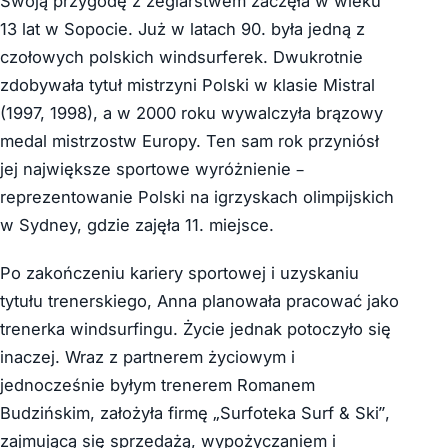
Swoją przygodę z żeglarstwem zaczęła w wieku
13 lat w Sopocie. Już w latach 90. była jedną z
czołowych polskich windsurferek. Dwukrotnie
zdobywała tytuł mistrzyni Polski w klasie Mistral
(1997, 1998), a w 2000 roku wywalczyła brązowy
medal mistrzostw Europy. Ten sam rok przyniósł
jej największe sportowe wyróżnienie –
reprezentowanie Polski na igrzyskach olimpijskich
w Sydney, gdzie zajęła 11. miejsce.
Po zakończeniu kariery sportowej i uzyskaniu
tytułu trenerskiego, Anna planowała pracować jako
trenerka windsurfingu. Życie jednak potoczyło się
inaczej. Wraz z partnerem życiowym i
jednocześnie byłym trenerem Romanem
Budzińskim, założyła firmę „Surfoteka Surf & Ski”,
zajmującą się sprzedażą, wypożyczaniem i