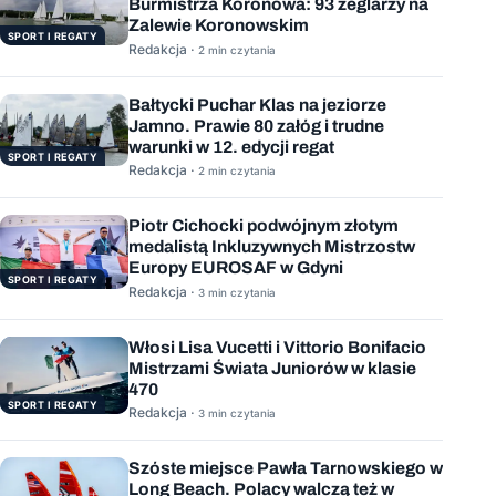
Burmistrza Koronowa: 93 żeglarzy na
Zalewie Koronowskim
SPORT I REGATY
Redakcja ·
2 min czytania
Bałtycki Puchar Klas na jeziorze
Jamno. Prawie 80 załóg i trudne
warunki w 12. edycji regat
SPORT I REGATY
Redakcja ·
2 min czytania
Piotr Cichocki podwójnym złotym
medalistą Inkluzywnych Mistrzostw
Europy EUROSAF w Gdyni
SPORT I REGATY
Redakcja ·
3 min czytania
Włosi Lisa Vucetti i Vittorio Bonifacio
Mistrzami Świata Juniorów w klasie
470
SPORT I REGATY
Redakcja ·
3 min czytania
Szóste miejsce Pawła Tarnowskiego w
Long Beach. Polacy walczą też w