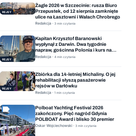
Żagle 2026 w Szczecinie: rusza Biuro
Przepustek, od 12 sierpnia zamknięte
REJSY
ulice na Łasztowni i Wałach Chrobrego
Redakcja ·
3 min czytania
Kapitan Krzysztof Baranowski
wypłynął z Darwin. Dwa tygodnie
napraw, gościnna Polonia i kurs na
Mauritius
Redakcja ·
4 min czytania
REJSY
Zbiórka dla 14-letniej Michaliny. O jej
rehabilitacji słyszą pasażerowie
rejsów w Darłówku
REJSY
Redakcja ·
1 min czytania
Polboat Yachting Festival 2026
zakończony. Pięć nagród Gdynia
POLBOAT Award i blisko 30 premier
Oskar Wojciechowski ·
3 min czytania