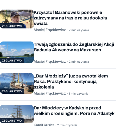
Krzysztof Baranowski ponownie
zatrzymany na trasie rejsu dookoła
świata
ŻEGLARSTWO
Maciej Frąckiewicz ·
2 min czytania
Trwają zgłoszenia do Żeglarskiej Akcji
Badania Akwenów na Mazurach
ŻEGLARSTWO
Maciej Frąckiewicz ·
2 min czytania
„Dar Młodzieży” już za zwrotnikiem
Raka. Praktykanci kontynuują
szkolenia
ŻEGLARSTWO
Maciej Frąckiewicz ·
1 min czytania
Dar Młodzieży w Kadyksie przed
wielkim crossingiem. Pora na Atlantyk
ŻEGLARSTWO
Kamil Kusier ·
2 min czytania