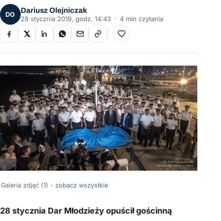
Dariusz Olejniczak
DO
28 stycznia 2019, godz. 14:43
·
4 min czytania
Do ulubionych
Galeria zdjęć (1) -
zobacz wszystkie
28 stycznia Dar Młodzieży opuścił gościnną