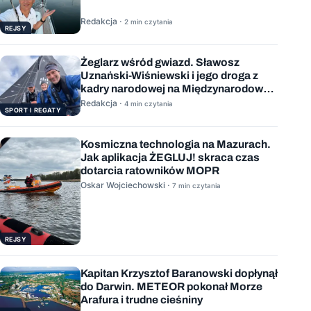
Redakcja ·
2 min czytania
REJSY
Żeglarz wśród gwiazd. Sławosz
Uznański-Wiśniewski i jego droga z
kadry narodowej na Międzynarodową
Stację Kosmiczną
Redakcja ·
4 min czytania
SPORT I REGATY
Kosmiczna technologia na Mazurach.
Jak aplikacja ŻEGLUJ! skraca czas
dotarcia ratowników MOPR
Oskar Wojciechowski ·
7 min czytania
REJSY
Kapitan Krzysztof Baranowski dopłynął
do Darwin. METEOR pokonał Morze
Arafura i trudne cieśniny