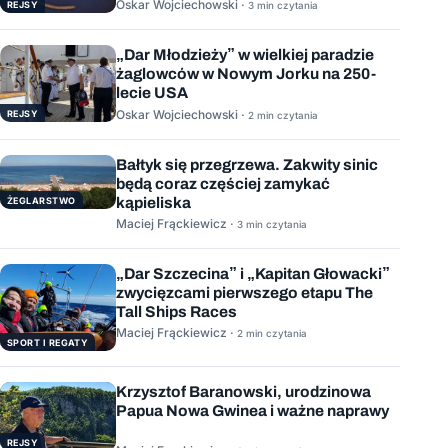
Oskar Wojciechowski ·
REJSY
3 min czytania
„Dar Młodzieży” w wielkiej paradzie
żaglowców w Nowym Jorku na 250-
lecie USA
Oskar Wojciechowski ·
REJSY
2 min czytania
Bałtyk się przegrzewa. Zakwity sinic
będą coraz częściej zamykać
kąpieliska
ŻEGLARSTWO
Maciej Frąckiewicz ·
3 min czytania
„Dar Szczecina” i „Kapitan Głowacki”
zwycięzcami pierwszego etapu The
Tall Ships Races
Maciej Frąckiewicz ·
2 min czytania
SPORT I REGATY
Krzysztof Baranowski, urodzinowa
Papua Nowa Gwinea i ważne naprawy
REJSY