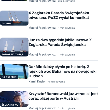
Maciej Frąckiewicz ·
2 min czytania
X Żeglarska Parada Świętojańska
odwołana. PoZŻ wydał komunikat
GDYNIA
Maciej Frąckiewicz ·
1 min czytania
Już za dwa tygodnie jubileuszowa X
Żeglarska Parada Świętojańska
Maciej Frąckiewicz ·
POMORSKI ZWIĄZEK ŻEGLARSKI
1 min czytania
Dar Młodzieży płynie po historię. Z
rajskich wód Bahamów na nowojorski
Hudson
NA ŚWIECIE
Kamil Kusier ·
6 min czytania
Krzysztof Baranowski już w trasie i jest
coraz bliżej portu w Australii
ŻEGLARSTWO
Maciej Frąckiewicz ·
1 min czytania