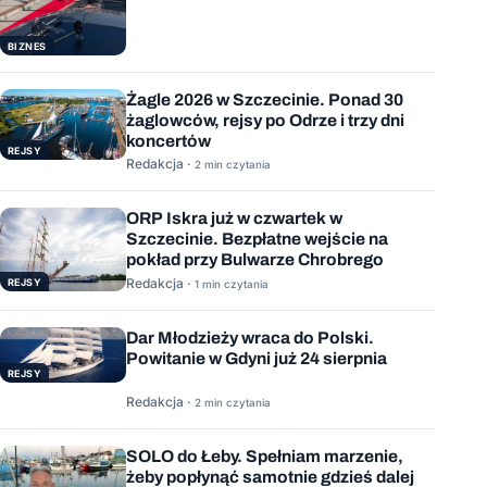
BIZNES
Żagle 2026 w Szczecinie. Ponad 30
żaglowców, rejsy po Odrze i trzy dni
koncertów
REJSY
Redakcja ·
2 min czytania
ORP Iskra już w czwartek w
Szczecinie. Bezpłatne wejście na
pokład przy Bulwarze Chrobrego
Redakcja ·
REJSY
1 min czytania
Dar Młodzieży wraca do Polski.
Powitanie w Gdyni już 24 sierpnia
REJSY
Redakcja ·
2 min czytania
SOLO do Łeby. Spełniam marzenie,
żeby popłynąć samotnie gdzieś dalej