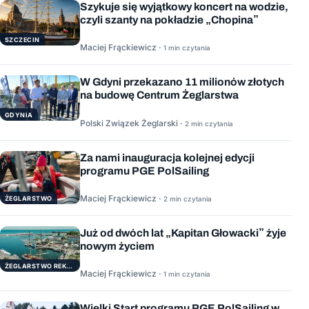
Szykuje się wyjątkowy koncert na wodzie,
czyli szanty na pokładzie „Chopina”
SZCZECIN
Maciej Frąckiewicz ·
1 min czytania
W Gdyni przekazano 11 milionów złotych
na budowę Centrum Żeglarstwa
GDYNIA
Polski Związek Żeglarski ·
2 min czytania
Za nami inauguracja kolejnej edycji
programu PGE PolSailing
Maciej Frąckiewicz ·
ŻEGLARSTWO
2 min czytania
Już od dwóch lat „Kapitan Głowacki” żyje
nowym życiem
ŻEGLARSTWO REKERACYJNE
Maciej Frąckiewicz ·
1 min czytania
Wielki Start programu PGE PolSailing w