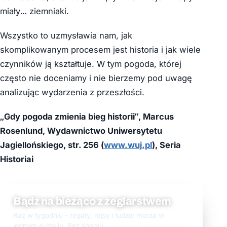
miały… ziemniaki.
Wszystko to uzmysławia nam, jak
skomplikowanym procesem jest historia i jak wiele
czynników ją kształtuje. W tym pogoda, której
często nie doceniamy i nie bierzemy pod uwagę
analizując wydarzenia z przeszłości.
„Gdy pogoda zmienia bieg historii”, Marcus
Rosenlund, Wydawnictwo Uniwersytetu
Jagiellońskiego, str. 256 (
www.wuj.pl
), Seria
Historiai
Bądź na bieżąco z żeglarstwem
Raz w tygodniu - regaty, rejsy i ludzie morza w
jednym e-mailu. Bez spamu.