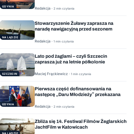
GDYNIA
Redakcja ·
2 min czytania
Stowarzyszenie Żuławy zaprasza na
naradę nawigacyjną przed sezonem
NA LĄDZIE
Redakcja ·
1 min czytania
Lato pod żaglami – czyli Szczecin
zaprasza już na letnie półkolonie
Maciej Frąckiewicz ·
1 min czytania
SZCZECIN
Pierwsza część dofinansowania na
następcę „Daru Młodzieży” przekazana
GDYNIA
Redakcja ·
2 min czytania
Zbliża się 14. Festiwal Filmów Żeglarskich
JachtFilm w Katowicach
NA LĄDZIE