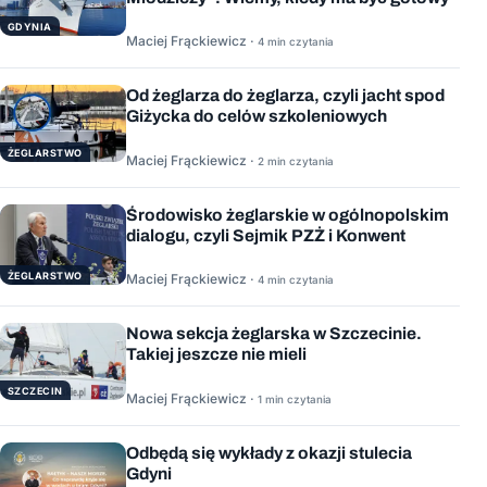
GDYNIA
Maciej Frąckiewicz ·
4 min czytania
Od żeglarza do żeglarza, czyli jacht spod
Giżycka do celów szkoleniowych
ŻEGLARSTWO
Maciej Frąckiewicz ·
2 min czytania
Środowisko żeglarskie w ogólnopolskim
dialogu, czyli Sejmik PZŻ i Konwent
ŻEGLARSTWO
Maciej Frąckiewicz ·
4 min czytania
Nowa sekcja żeglarska w Szczecinie.
Takiej jeszcze nie mieli
SZCZECIN
Maciej Frąckiewicz ·
1 min czytania
Odbędą się wykłady z okazji stulecia
Gdyni