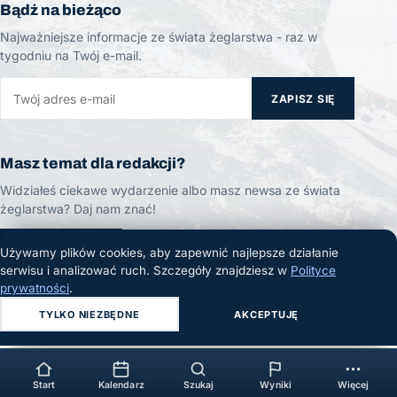
Bądź na bieżąco
Najważniejsze informacje ze świata żeglarstwa - raz w
tygodniu na Twój e-mail.
ZAPISZ SIĘ
Masz temat dla redakcji?
Widziałeś ciekawe wydarzenie albo masz newsa ze świata
żeglarstwa? Daj nam znać!
ZGŁOŚ TEMAT
Używamy plików cookies, aby zapewnić najlepsze działanie
serwisu i analizować ruch. Szczegóły znajdziesz w
Polityce
prywatności
.
TYLKO NIEZBĘDNE
AKCEPTUJĘ
© 2026 Żeglarski.info. Wszelkie prawa zastrzeżone.
Start
Kalendarz
Szukaj
Wyniki
Więcej