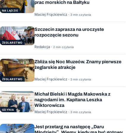
prac morskich na Bałtyku
NA LĄDZIE
Maciej Frąckiewicz ·
3 min czytania
Szczecin zaprasza na uroczyste
rozpoczęcie sezonu
ŻEGLARSTWO
Redakcja ·
2 min czytania
Zbliża się Noc Muzeów. Znamy pierwsze
żeglarskie atrakcje
Maciej Frąckiewicz ·
ŻEGLARSTWO
3 min czytania
Michał Bielski i Magda Makowska z
nagrodami im. Kapitana Leszka
Wiktorowicza
GDYNIA
Maciej Frąckiewicz ·
3 min czytania
Jest przetarg na następcę „Daru
Młodzieży”. Wiemy, kiedy ma być gotowy