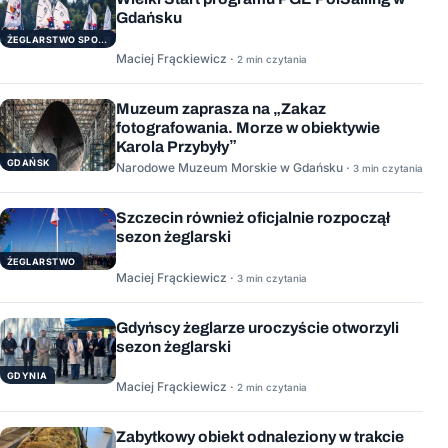
Gdańsku
ŻEGLARSTWO SPORTOWE
Maciej Frąckiewicz ·
2 min czytania
Muzeum zaprasza na „Zakaz
fotografowania. Morze w obiektywie
Karola Przybyły”
GDAŃSK
Narodowe Muzeum Morskie w Gdańsku ·
3 min czytania
Szczecin również oficjalnie rozpoczął
sezon żeglarski
ŻEGLARSTWO
Maciej Frąckiewicz ·
3 min czytania
Gdyńscy żeglarze uroczyście otworzyli
sezon żeglarski
GDYNIA
Maciej Frąckiewicz ·
2 min czytania
Zabytkowy obiekt odnaleziony w trakcie