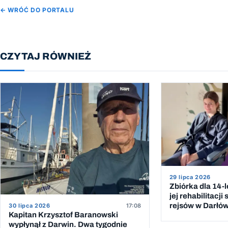
← WRÓĆ DO PORTALU
CZYTAJ RÓWNIEŻ
29 lipca 2026
Zbiórka dla 14-l
jej rehabilitacj
rejsów w Darłó
30 lipca 2026
17:08
Kapitan Krzysztof Baranowski
wypłynął z Darwin. Dwa tygodnie