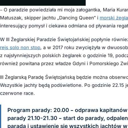
– O paradzie powiedziała mi moja załogantka, Maria Kuran
Matuszak, skipper jachtu „Dancing Queen” i
morski żegl
interesujący pomysł i ciekawa odmiana od pływania reg
W III Żeglarskiej Paradzie Świętojańskiej popłynie rów
rejs solo non stop
, a w 2017 roku zwyciężyła w dwuosob
z najsłynniejszych polskich żeglarek o godzinie 19, pod
również powitana przez władze Gdyni i Pomorskiego Zwi
III Żeglarską Paradę Świętojańską będzie można obserwo
Wszystkie jachty będą podświetlone. Po godzinie 22.15 je
czerwone race.
Program parady: 20.00 – odprawa kapitanów 2
parady 21.10-21.30 – start do parady, odpale
parada i ustawienie się wszystkich jachtów w