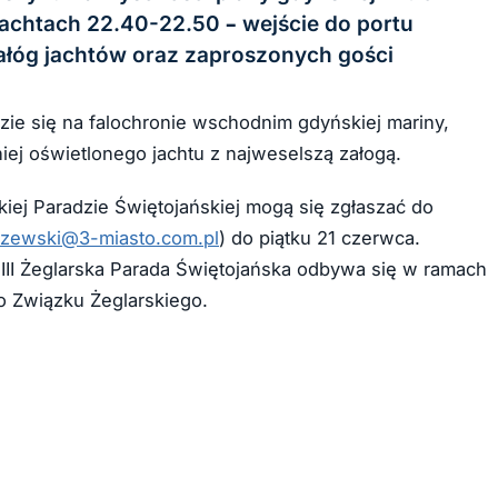
jachtach 22.40-22.50 – wejście do portu
załóg jachtów oraz zaproszonych gości
zie się na falochronie wschodnim gdyńskiej mariny,
iej oświetlonego jachtu z najweselszą załogą.
skiej Paradzie Świętojańskiej mogą się zgłaszać do
oszewski@3-miasto.com.pl
) do piątku 21 czerwca.
 III Żeglarska Parada Świętojańska odbywa się w ramach
o Związku Żeglarskiego.