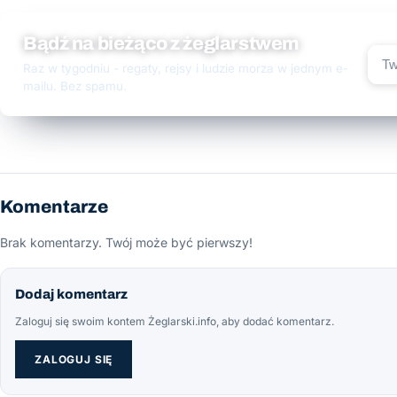
Bądź na bieżąco z żeglarstwem
Raz w tygodniu - regaty, rejsy i ludzie morza w jednym e-
mailu. Bez spamu.
Komentarze
Brak komentarzy. Twój może być pierwszy!
Dodaj komentarz
Zaloguj się swoim kontem Żeglarski.info, aby dodać komentarz.
ZALOGUJ SIĘ