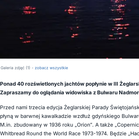
Galeria zdjęć (1) -
zobacz wszystkie
Ponad 40 rozświetlonych jachtów popłynie w III Żeglars
Zapraszamy do oglądania widowiska z Bulwaru Nadmorsk
Przed nami trzecia edycja Żeglarskiej Parady Świętojański
płyną w barwnej kawalkadzie wzdłuż gdyńskiego Bulwar
M.in. zbudowany w 1936 roku „Orion”. A także „Coperni
Whitbread Round the World Race 1973-1974. Będzie „Hadar