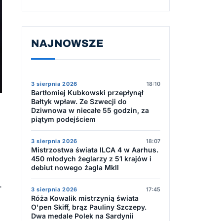
NAJNOWSZE
3 sierpnia 2026
18:10
Bartłomiej Kubkowski przepłynął
Bałtyk wpław. Ze Szwecji do
Dziwnowa w niecałe 55 godzin, za
piątym podejściem
3 sierpnia 2026
18:07
Mistrzostwa świata ILCA 4 w Aarhus.
450 młodych żeglarzy z 51 krajów i
debiut nowego żagla MkII
.
3 sierpnia 2026
17:45
Róża Kowalik mistrzynią świata
O'pen Skiff, brąz Pauliny Szczepy.
Dwa medale Polek na Sardynii