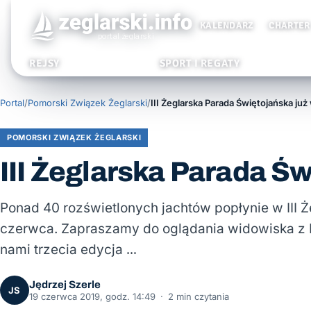
KALENDARZ
CHARTER
REJSY
SPORT I REGATY
Portal
/
Pomorski Związek Żeglarski
/
III Żeglarska Parada Świętojańska już
POMORSKI ZWIĄZEK ŻEGLARSKI
III Żeglarska Parada Św
Ponad 40 rozświetlonych jachtów popłynie w III Ż
czerwca. Zapraszamy do oglądania widowiska z B
nami trzecia edycja …
Jędrzej Szerle
JS
19 czerwca 2019, godz. 14:49
·
2 min czytania