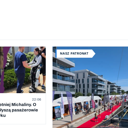
NASZ PATRONAT
22:06
etniej Michaliny. O
i słyszą pasażerowie
wku