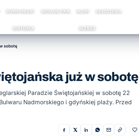
WYNIKI REGAT
KATALOG FIRM
KLUBY
OGŁOSZENIA
HISTORIA
BIZNES
 w sobotę
iętojańska już w sobotę
eglarskiej Paradzie Świętojańskiej w sobotę 22
ulwaru Nadmorskiego i gdyńskiej plaży. Przed
Do