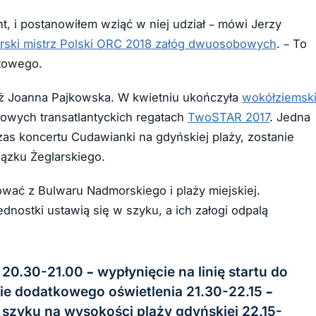
t, i postanowiłem wziąć w niej udział – mówi Jerzy
arski mistrz Polski ORC 2018 załóg dwuosobowych
. – To
atowego.
nież Joanna Pajkowska. W kwietniu ukończyła
wokółziemsk
owych transatlantyckich regatach
TwoSTAR 2017
. Jedna
czas koncertu Cudawianki na gdyńskiej plaży, zostanie
ązku Żeglarskiego.
wać z Bulwaru Nadmorskiego i plaży miejskiej.
dnostki ustawią się w szyku, a ich załogi odpalą
0.30-21.00 – wypłynięcie na linię startu do
nie dodatkowego oświetlenia 21.30-22.15 –
 szyku na wysokości plaży gdyńskiej 22.15-