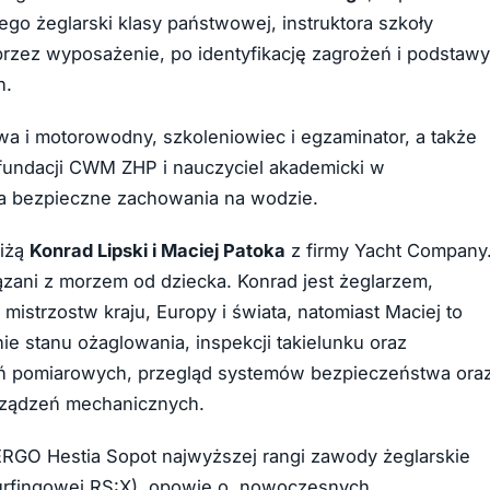
go żeglarski klasy państwowej, instruktora szkoły
przez wyposażenie, po identyfikację zagrożeń i podstawy
h.
stwa i motorowodny, szkoleniowiec i egzaminator, a także
fundacji CWM ZHP i nauczyciel akademicki w
na bezpieczne zachowania na wodzie.
liżą
Konrad Lipski i Maciej Patoka
z firmy Yacht Company
ązani z morzem od dziecka. Konrad jest żeglarzem,
istrzostw kraju, Europy i świata, natomiast Maciej to
e stanu ożaglowania, inspekcji takielunku oraz
dzeń pomiarowych, przegląd systemów bezpieczeństwa ora
urządzeń mechanicznych.
 ERGO Hestia Sopot najwyższej rangi zawody żeglarskie
dsurfingowej RS:X), opowie o nowoczesnych