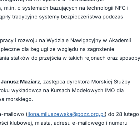
 m.in. o systemach bazujących na technologii NFC i
tąpiły tradycyjne systemy bezpieczeństwa podczas
łpracy i rozwoju na Wydziale Nawigacyjny w Akademii
zpieczne dla żeglugi ze względu na zagrożenie
nia statków do przejścia w takich rejonach oraz sposob
.
Janusz Maziarz
, zastępca dyrektora Morskiej Służby
 roku wykładowca na Kursach Modelowych IMO dla
wa morskiego.
e-mailowo (
ilona.miluszewska@pozz.org.pl
) do 28 lutego
ności klubowej, miasta, adresu e-mailowego i numeru