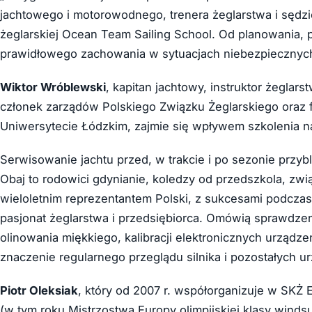
jachtowego i motorowodnego, trenera żeglarstwa i sędzie
żeglarskiej Ocean Team Sailing School. Od planowania, 
prawidłowego zachowania w sytuacjach niebezpiecznyc
Wiktor Wróblewski
, kapitan jachtowy, instruktor żeglar
członek zarządów Polskiego Związku Żeglarskiego oraz 
Uniwersytecie Łódzkim, zajmie się wpływem szkolenia 
Serwisowanie jachtu przed, w trakcie i po sezonie przyb
Obaj to rodowici gdynianie, koledzy od przedszkola, zwi
wieloletnim reprezentantem Polski, z sukcesami podczas m
pasjonat żeglarstwa i przedsiębiorca. Omówią sprawdzeni
olinowania miękkiego, kalibracji elektronicznych urzą
znaczenie regularnego przeglądu silnika i pozostałych 
Piotr Oleksiak
, który od 2007 r. współorganizuje w SKŻ
(w tym roku Mistrzostwa Europy olimpijskiej klasy win