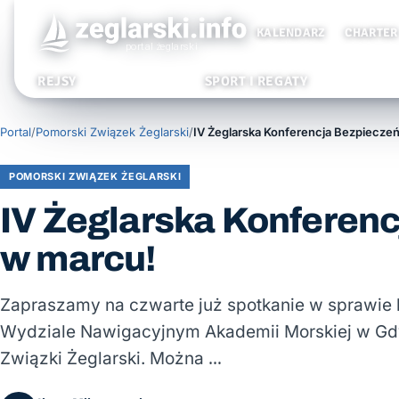
KALENDARZ
CHARTER
REJSY
SPORT I REGATY
Portal
/
Pomorski Związek Żeglarski
/
POMORSKI ZWIĄZEK ŻEGLARSKI
IV Żeglarska Konferenc
w marcu!
Zapraszamy na czwarte już spotkanie w sprawie 
Wydziale Nawigacyjnym Akademii Morskiej w Gdyni
Związki Żeglarski. Można …