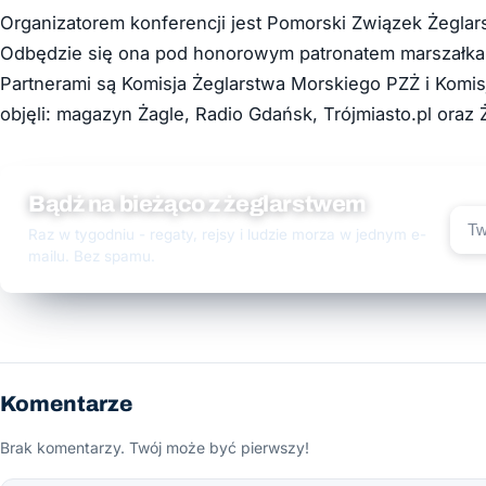
Organizatorem konferencji jest Pomorski Związek Żegla
Odbędzie się ona pod honorowym patronatem marszałka
Partnerami są Komisja Żeglarstwa Morskiego PZŻ i Komi
objęli: magazyn Żagle, Radio Gdańsk, Trójmiasto.pl oraz Ż
Bądź na bieżąco z żeglarstwem
Raz w tygodniu - regaty, rejsy i ludzie morza w jednym e-
mailu. Bez spamu.
Komentarze
Brak komentarzy. Twój może być pierwszy!