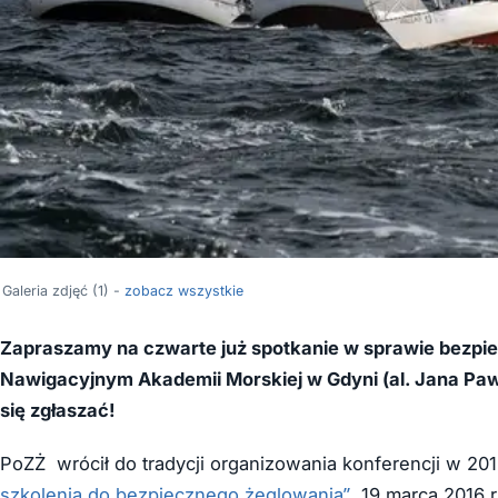
Galeria zdjęć (1) -
zobacz wszystkie
Zapraszamy na czwarte już spotkanie w sprawie bezpi
Nawigacyjnym Akademii Morskiej w Gdyni (al. Jana Pawł
się zgłaszać!
PoZŻ wrócił do tradycji organizowania konferencji w 20
szkolenia do bezpiecznego żeglowania”
. 19 marca 2016 