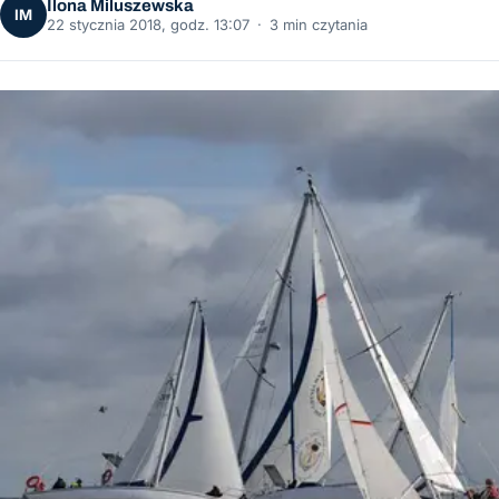
Ilona Miluszewska
IM
22 stycznia 2018, godz. 13:07
·
3 min czytania