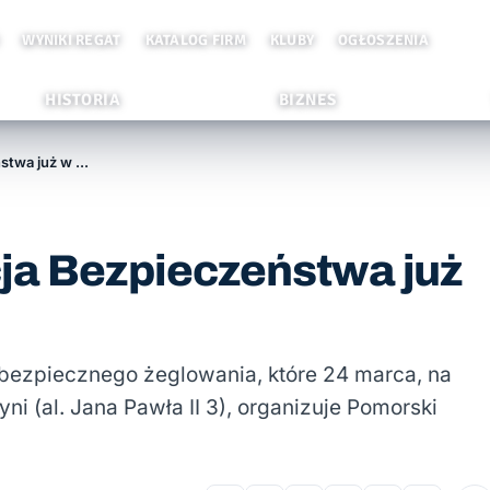
WYNIKI REGAT
KATALOG FIRM
KLUBY
OGŁOSZENIA
HISTORIA
BIZNES
IV Żeglarska Konferencja Bezpieczeństwa już w marcu!
ja Bezpieczeństwa już
bezpiecznego żeglowania, które 24 marca, na
 (al. Jana Pawła II 3), organizuje Pomorski