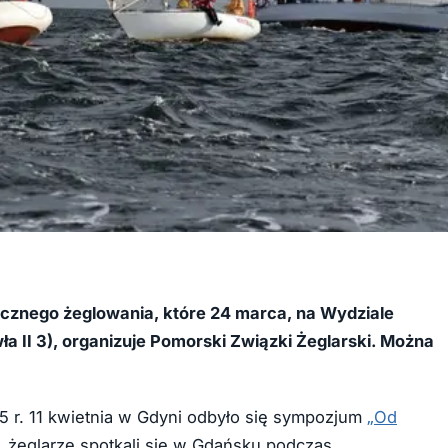
ecznego żeglowania, które 24 marca, na
Wydziale
a II 3), organizuje Pomorski Związki Żeglarski. Można
15 r. 11 kwietnia w Gdyni odbyło się sympozjum
„Od
r. żeglarze spotkali się w Gdańsku podczas