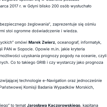
marca 2017 r. w Gdyni blisko 200 osób wysłuchało
bezpiecznego żeglowania”, zaprezentuje się ośmiu
mi stoi ogromne doświadczenie i wiedza.
tyckich” omówi
Marek Zwierz
, oceanograf, informatyk,
gii PAN w Sopocie. Opowie m.in. jakie kryteria
możliwości uzyskania prognozy pogody na oceanie, czyli
znych. Co to takiego GRIB i czy wystarczy jako prognoza
ozwijającej technologie e-Navigation oraz jednocześnie
rt Państwowej Komisji Badania Wypadków Morskich,
iego” to temat
Jarosława Kaczorowskiego
, kapitana