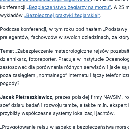
konferencji
„Bezpieczeństwo żeglarzy na morzu”
. A 25 
wykładów
„Bezpiecznej praktyki żeglarskiej”
.
Podczas konferencji, w tym roku pod hasłem „Podstawy 
prelegentów, fachowców w swoich dziedzinach, za który
Temat „Zabezpieczenie meteorologiczne rejsów pozabał
dziennikarz, fotoreporter. Pracuje w Instytucie Oceanolo
zastosować dla porównania różnych serwisów i jakie są 
poza zasięgiem „normalnego” internetu i łączy telefonic
pogody?
Jacek Pietraszkiewicz
, prezes polskiej firmy NAVSIM, r
szef działu badań i rozwoju tamże, a także m.in. ekspe
przybliży współczesne systemy lokalizacji jachtów.
„Przygotowanie rejsu w aspekcie bezpieczeństwa morsk