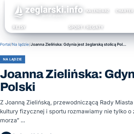
KALENDARZ
CHARTER
REJSY
SPORT I REGATY
Portal
/
Na lądzie
/
Joanna Zielińska: Gdynia jest żeglarską stolicą Polski
NA LĄDZIE
Joanna Zielińska: Gdyni
Polski
Z Joanną Zielińską, przewodniczącą Rady Miasta
kultury fizycznej i sportu rozmawiamy nie tylko o 
morza” …