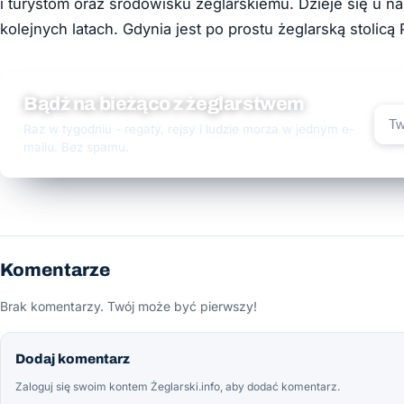
i turystom oraz środowisku żeglarskiemu. Dzieje się u n
kolejnych latach. Gdynia jest po prostu żeglarską stolicą 
Bądź na bieżąco z żeglarstwem
Raz w tygodniu - regaty, rejsy i ludzie morza w jednym e-
mailu. Bez spamu.
Komentarze
Brak komentarzy. Twój może być pierwszy!
Dodaj komentarz
Zaloguj się swoim kontem Żeglarski.info, aby dodać komentarz.