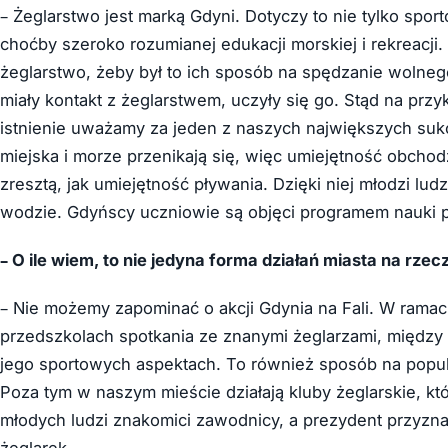
– Żeglarstwo jest marką Gdyni. Dotyczy to nie tylko spo
choćby szeroko rozumianej edukacji morskiej i rekreacji.
żeglarstwo, żeby był to ich sposób na spędzanie wolneg
miały kontakt z żeglarstwem, uczyły się go. Stąd na przy
istnienie uważamy za jeden z naszych największych suk
miejska i morze przenikają się, więc umiejętność obchod
zresztą, jak umiejętność pływania. Dzięki niej młodzi l
wodzie. Gdyńscy uczniowie są objęci programem nauki pły
– O ile wiem, to nie jedyna forma działań miasta na rzecz
– Nie możemy zapominać o akcji Gdynia na Fali. W ramac
przedszkolach spotkania ze znanymi żeglarzami, między i
jego sportowych aspektach. To również sposób na popul
Poza tym w naszym mieście działają kluby żeglarskie, kt
młodych ludzi znakomici zawodnicy, a prezydent przyzna
żeglarek.