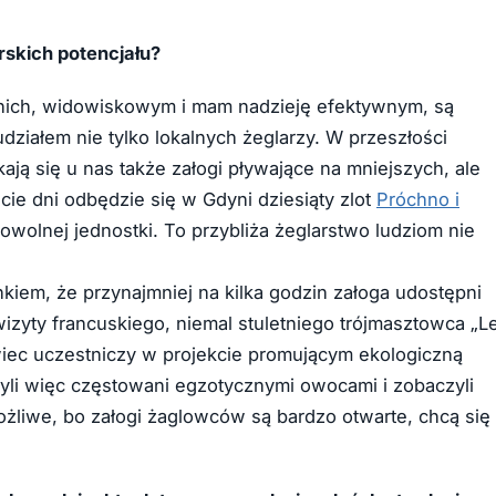
arskich potencjału?
nich, widowiskowym i mam nadzieję efektywnym, są
udziałem nie tylko lokalnych żeglarzy. W przeszłości
ają się u nas także załogi pływające na mniejszych, ale
cie dni odbędzie się w Gdyni dziesiąty zlot
Próchno i
owolnej jednostki. To przybliża żeglarstwo ludziom nie
kiem, że przynajmniej na kilka godzin załoga udostępni
zyty francuskiego, niemal stuletniego trójmasztowca „L
owiec uczestniczy w projekcie promującym ekologiczną
li więc częstowani egzotycznymi owocami i zobaczyli
żliwe, bo załogi żaglowców są bardzo otwarte, chcą się