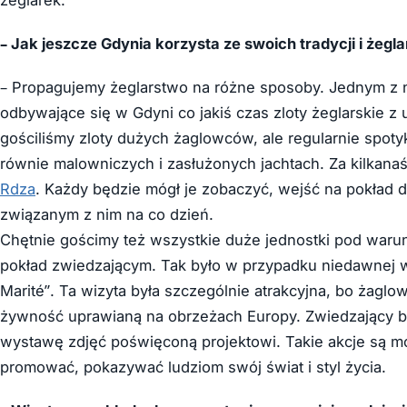
– Jak jeszcze Gdynia korzysta ze swoich tradycji i żegl
– Propagujemy żeglarstwo na różne sposoby. Jednym z 
odbywające się w Gdyni co jakiś czas zloty żeglarskie z 
gościliśmy zloty dużych żaglowców, ale regularnie spotyk
równie malowniczych i zasłużonych jachtach. Za kilkanaś
Rdza
. Każdy będzie mógł je zobaczyć, wejść na pokład d
związanym z nim na co dzień.
Chętnie gościmy też wszystkie duże jednostki pod warun
pokład zwiedzającym. Tak było w przypadku niedawnej wi
Marité”. Ta wizyta była szczególnie atrakcyjna, bo żagl
żywność uprawianą na obrzeżach Europy. Zwiedzający by
wystawę zdjęć poświęconą projektowi. Takie akcje są mo
promować, pokazywać ludziom swój świat i styl życia.