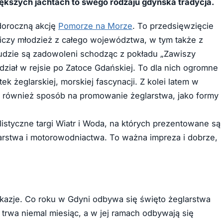
iększych jachtach to swego rodzaju gdyńska tradycja.
 doroczną akcję
Pomorze na Morze
. To przedsięwzięcie
niczy młodzież z całego województwa, w tym także z
ludzie są zadowoleni schodząc z pokładu „Zawiszy
udział w rejsie po Zatoce Gdańskiej. To dla nich ogromne
tek żeglarskiej, morskiej fascynacji. Z kolei latem w
jest również sposób na promowanie żeglarstwa, jako formy
istyczne targi Wiatr i Woda, na których prezentowane są
larstwa i motorowodniactwa. To ważna impreza i dobrze,
okazje. Co roku w Gdyni odbywa się święto żeglarstwa
 trwa niemal miesiąc, a w jej ramach odbywają się