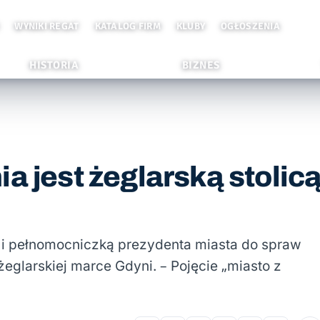
WYNIKI REGAT
KATALOG FIRM
KLUBY
OGŁOSZENIA
HISTORIA
BIZNES
a jest żeglarską stolic
 i pełnomocniczką prezydenta miasta do spraw
żeglarskiej marce Gdyni. – Pojęcie „miasto z