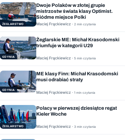
Dwoje Polaków w złotej grupie
mistrzostw świata klasy Optimist.
Siódme miejsce Polki
Maciej Frąckiewicz ·
ŻEGLARSTWO
2 min czytania
Żeglarskie ME: Michał Krasodomski
triumfuje w kategorii U29
GDYNIA
Maciej Frąckiewicz ·
5 min czytania
ME klasy Finn: Michał Krasodomski
musi odrabiać straty
GDYNIA
Maciej Frąckiewicz ·
1 min czytania
Polacy w pierwszej dziesiątce regat
Kieler Woche
Maciej Frąckiewicz ·
ŻEGLARSTWO
3 min czytania