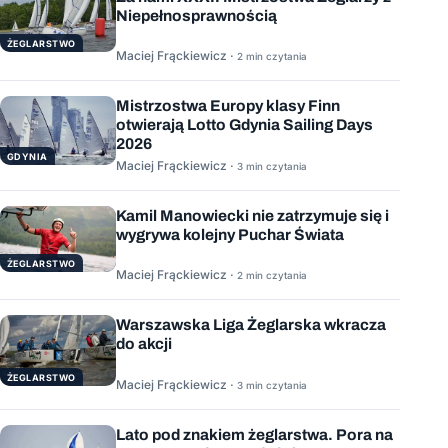
Niepełnosprawnością
ŻEGLARSTWO
Maciej Frąckiewicz ·
2 min czytania
Mistrzostwa Europy klasy Finn
otwierają Lotto Gdynia Sailing Days
2026
GDYNIA
Maciej Frąckiewicz ·
3 min czytania
Kamil Manowiecki nie zatrzymuje się i
wygrywa kolejny Puchar Świata
ŻEGLARSTWO
Maciej Frąckiewicz ·
2 min czytania
Warszawska Liga Żeglarska wkracza
do akcji
ŻEGLARSTWO
Maciej Frąckiewicz ·
3 min czytania
Lato pod znakiem żeglarstwa. Pora na