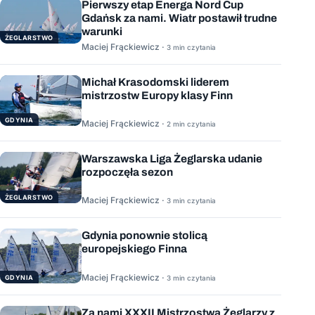
Pierwszy etap Energa Nord Cup
Gdańsk za nami. Wiatr postawił trudne
warunki
ŻEGLARSTWO
Maciej Frąckiewicz ·
3 min czytania
Michał Krasodomski liderem
mistrzostw Europy klasy Finn
GDYNIA
Maciej Frąckiewicz ·
2 min czytania
Warszawska Liga Żeglarska udanie
rozpoczęła sezon
ŻEGLARSTWO
Maciej Frąckiewicz ·
3 min czytania
Gdynia ponownie stolicą
europejskiego Finna
Maciej Frąckiewicz ·
GDYNIA
3 min czytania
Za nami XXXII Mistrzostwa Żeglarzy z