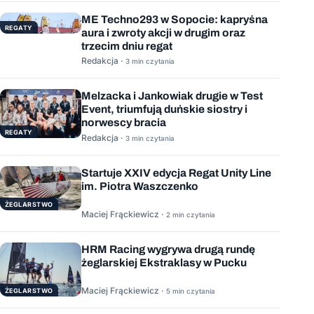
ME Techno293 w Sopocie: kapryśna
REGATY
aura i zwroty akcji w drugim oraz
trzecim dniu regat
Redakcja ·
3 min czytania
Melzacka i Jankowiak drugie w Test
Event, triumfują duńskie siostry i
norwescy bracia
REGATY
Redakcja ·
3 min czytania
Startuje XXIV edycja Regat Unity Line
im. Piotra Waszczenko
ŻEGLARSTWO
Maciej Frąckiewicz ·
2 min czytania
HRM Racing wygrywa drugą rundę
żeglarskiej Ekstraklasy w Pucku
Maciej Frąckiewicz ·
ŻEGLARSTWO
5 min czytania