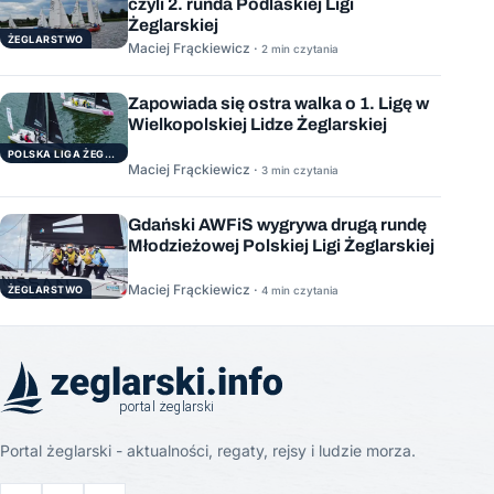
czyli 2. runda Podlaskiej Ligi
Żeglarskiej
ŻEGLARSTWO
Maciej Frąckiewicz ·
2 min czytania
Zapowiada się ostra walka o 1. Ligę w
Wielkopolskiej Lidze Żeglarskiej
POLSKA LIGA ŻEGLARSKA
Maciej Frąckiewicz ·
3 min czytania
Gdański AWFiS wygrywa drugą rundę
Młodzieżowej Polskiej Ligi Żeglarskiej
Maciej Frąckiewicz ·
ŻEGLARSTWO
4 min czytania
Portal żeglarski - aktualności, regaty, rejsy i ludzie morza.