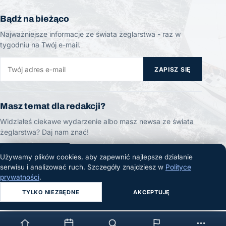
Bądź na bieżąco
Najważniejsze informacje ze świata żeglarstwa - raz w
tygodniu na Twój e-mail.
ZAPISZ SIĘ
Masz temat dla redakcji?
Widziałeś ciekawe wydarzenie albo masz newsa ze świata
żeglarstwa? Daj nam znać!
ZGŁOŚ TEMAT
Używamy plików cookies, aby zapewnić najlepsze działanie
serwisu i analizować ruch. Szczegóły znajdziesz w
Polityce
prywatności
.
TYLKO NIEZBĘDNE
AKCEPTUJĘ
© 2026 Żeglarski.info. Wszelkie prawa zastrzeżone.