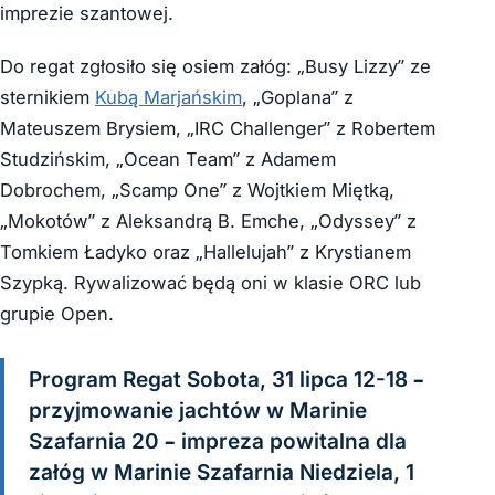
imprezie szantowej.
Do regat zgłosiło się osiem załóg: „Busy Lizzy” ze
sternikiem
Kubą Marjańskim
, „Goplana” z
Mateuszem Brysiem, „IRC Challenger” z Robertem
Studzińskim, „Ocean Team” z Adamem
Dobrochem, „Scamp One” z Wojtkiem Miętką,
„Mokotów” z Aleksandrą B. Emche, „Odyssey” z
Tomkiem Ładyko oraz „Hallelujah” z Krystianem
Szypką. Rywalizować będą oni w klasie ORC lub
grupie Open.
Program Regat Sobota, 31 lipca 12-18 –
przyjmowanie jachtów w Marinie
Szafarnia 20 – impreza powitalna dla
załóg w Marinie Szafarnia Niedziela, 1