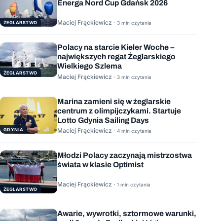
Energa Nord Cup Gdańsk 2026
Maciej Frąckiewicz ·
ŻEGLARSTWO
3 min czytania
Polacy na starcie Kieler Woche –
największych regat Żeglarskiego
Wielkiego Szlema
ŻEGLARSTWO
Maciej Frąckiewicz ·
3 min czytania
Marina zamieni się w żeglarskie
centrum z olimpijczykami. Startuje
Lotto Gdynia Sailing Days
GDYNIA
Maciej Frąckiewicz ·
4 min czytania
Młodzi Polacy zaczynają mistrzostwa
świata w klasie Optimist
Maciej Frąckiewicz ·
1 min czytania
ŻEGLARSTWO
Awarie, wywrotki, sztormowe warunki,