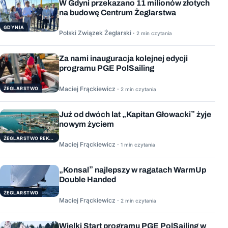
W Gdyni przekazano 11 milionów złotych
na budowę Centrum Żeglarstwa
GDYNIA
Polski Związek Żeglarski ·
2 min czytania
Za nami inauguracja kolejnej edycji
programu PGE PolSailing
Maciej Frąckiewicz ·
ŻEGLARSTWO
2 min czytania
Już od dwóch lat „Kapitan Głowacki” żyje
nowym życiem
ŻEGLARSTWO REKERACYJNE
Maciej Frąckiewicz ·
1 min czytania
„Konsal” najlepszy w ragatach WarmUp
Double Handed
ŻEGLARSTWO
Maciej Frąckiewicz ·
2 min czytania
Wielki Start programu PGE PolSailing w