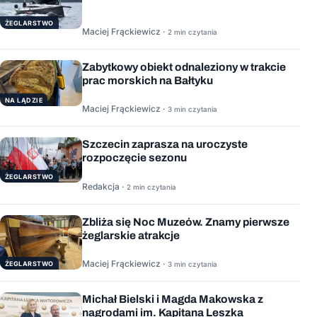
ŻEGLARSTWO
Maciej Frąckiewicz ·
2 min czytania
Zabytkowy obiekt odnaleziony w trakcie
prac morskich na Bałtyku
NA LĄDZIE
Maciej Frąckiewicz ·
3 min czytania
Szczecin zaprasza na uroczyste
rozpoczęcie sezonu
ŻEGLARSTWO
Redakcja ·
2 min czytania
Zbliża się Noc Muzeów. Znamy pierwsze
żeglarskie atrakcje
Maciej Frąckiewicz ·
ŻEGLARSTWO
3 min czytania
Michał Bielski i Magda Makowska z
nagrodami im. Kapitana Leszka