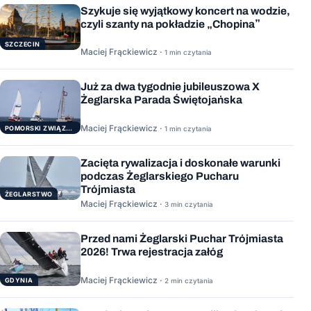
Szykuje się wyjątkowy koncert na wodzie,
czyli szanty na pokładzie „Chopina”
SZCZECIN
Maciej Frąckiewicz ·
1 min czytania
Już za dwa tygodnie jubileuszowa X
Żeglarska Parada Świętojańska
Maciej Frąckiewicz ·
POMORSKI ZWIĄZEK ŻEGLARSKI
1 min czytania
Zacięta rywalizacja i doskonałe warunki
podczas Żeglarskiego Pucharu
Trójmiasta
ŻEGLARSTWO
Maciej Frąckiewicz ·
3 min czytania
Przed nami Żeglarski Puchar Trójmiasta
2026! Trwa rejestracja załóg
Maciej Frąckiewicz ·
GDYNIA
2 min czytania