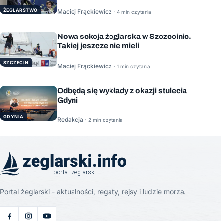
ŻEGLARSTWO
Maciej Frąckiewicz ·
4 min czytania
Nowa sekcja żeglarska w Szczecinie.
Takiej jeszcze nie mieli
SZCZECIN
Maciej Frąckiewicz ·
1 min czytania
Odbędą się wykłady z okazji stulecia
Gdyni
GDYNIA
Redakcja ·
2 min czytania
Portal żeglarski - aktualności, regaty, rejsy i ludzie morza.