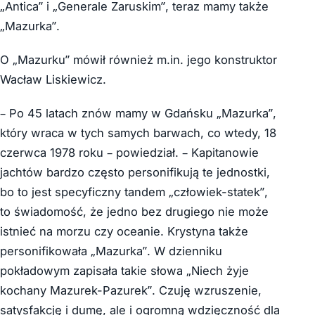
„Antica” i „Generale Zaruskim”, teraz mamy także
„Mazurka”.
O „Mazurku” mówił również m.in. jego konstruktor
Wacław Liskiewicz.
– Po 45 latach znów mamy w Gdańsku „Mazurka”,
który wraca w tych samych barwach, co wtedy, 18
czerwca 1978 roku – powiedział. – Kapitanowie
jachtów bardzo często personifikują te jednostki,
bo to jest specyficzny tandem „człowiek-statek”,
to świadomość, że jedno bez drugiego nie może
istnieć na morzu czy oceanie. Krystyna także
personifikowała „Mazurka”. W dzienniku
pokładowym zapisała takie słowa „Niech żyje
kochany Mazurek-Pazurek”. Czuję wzruszenie,
satysfakcję i dumę, ale i ogromną wdzięczność dla