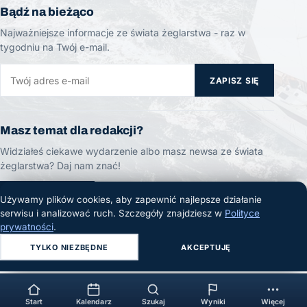
Bądź na bieżąco
Najważniejsze informacje ze świata żeglarstwa - raz w
tygodniu na Twój e-mail.
ZAPISZ SIĘ
Masz temat dla redakcji?
Widziałeś ciekawe wydarzenie albo masz newsa ze świata
żeglarstwa? Daj nam znać!
ZGŁOŚ TEMAT
Używamy plików cookies, aby zapewnić najlepsze działanie
serwisu i analizować ruch. Szczegóły znajdziesz w
Polityce
prywatności
.
TYLKO NIEZBĘDNE
AKCEPTUJĘ
© 2026 Żeglarski.info. Wszelkie prawa zastrzeżone.
Start
Kalendarz
Szukaj
Wyniki
Więcej