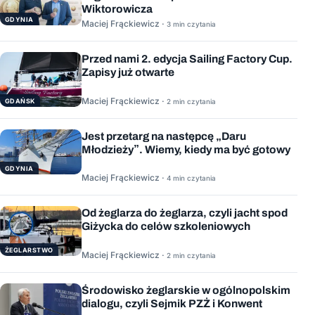
Wiktorowicza
GDYNIA
Maciej Frąckiewicz ·
3 min czytania
Przed nami 2. edycja Sailing Factory Cup.
Zapisy już otwarte
Maciej Frąckiewicz ·
GDAŃSK
2 min czytania
Jest przetarg na następcę „Daru
Młodzieży”. Wiemy, kiedy ma być gotowy
GDYNIA
Maciej Frąckiewicz ·
4 min czytania
Od żeglarza do żeglarza, czyli jacht spod
Giżycka do celów szkoleniowych
ŻEGLARSTWO
Maciej Frąckiewicz ·
2 min czytania
Środowisko żeglarskie w ogólnopolskim
dialogu, czyli Sejmik PZŻ i Konwent