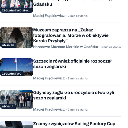
Gdańsku
ŻEGLARSTWO SPORTOWE
Maciej Frąckiewicz ·
2 min czytania
Muzeum zaprasza na „Zakaz
fotografowania. Morze w obiektywie
Karola Przybyły”
GDAŃSK
Narodowe Muzeum Morskie w Gdańsku ·
3 min czytania
Szczecin również oficjalnie rozpoczął
sezon żeglarski
ŻEGLARSTWO
Maciej Frąckiewicz ·
3 min czytania
Gdyńscy żeglarze uroczyście otworzyli
sezon żeglarski
GDYNIA
Maciej Frąckiewicz ·
2 min czytania
Znamy zwycięzców Sailing Factory Cup