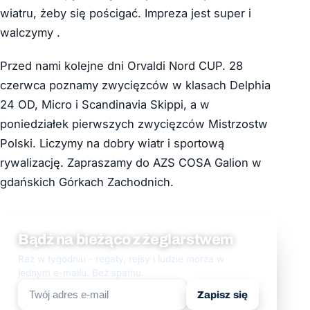
wiatru, żeby się pościgać. Impreza jest super i
walczymy .
Przed nami kolejne dni Orvaldi Nord CUP. 28
czerwca poznamy zwycięzców w klasach Delphia
24 OD, Micro i Scandinavia Skippi, a w
poniedziałek pierwszych zwycięzców Mistrzostw
Polski. Liczymy na dobry wiatr i sportową
rywalizację. Zapraszamy do AZS COSA Galion w
gdańskich Górkach Zachodnich.
Bądź na bieżąco z żeglarstwem
Raz w tygodniu - regaty, rejsy i ludzie morza w
jednym e-mailu. Bez spamu.
Zapisz się