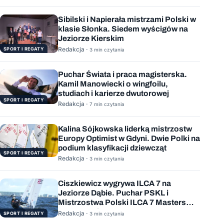
Sibilski i Napierała mistrzami Polski w
klasie Słonka. Siedem wyścigów na
Jeziorze Kierskim
Redakcja ·
SPORT I REGATY
3 min czytania
Puchar Świata i praca magisterska.
Kamil Manowiecki o wingfoilu,
studiach i karierze dwutorowej
SPORT I REGATY
Redakcja ·
7 min czytania
Kalina Sójkowska liderką mistrzostw
Europy Optimist w Gdyni. Dwie Polki na
podium klasyfikacji dziewcząt
SPORT I REGATY
Redakcja ·
3 min czytania
Ciszkiewicz wygrywa ILCA 7 na
Jeziorze Dąbie. Puchar PSKL i
Mistrzostwa Polski ILCA 7 Masters
rozstrzygnięte
Redakcja ·
SPORT I REGATY
3 min czytania