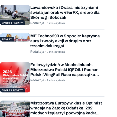
Lewandowska i Zwara mistrzyniami
świata juniorek w 49erFX, srebro dla
Skórnóg i Sobczak
Redakcja ·
SPORT I REGATY
3 min czytania
ME Techno293 w Sopocie: kapryśna
REGATY
aura i zwroty akcji w drugim oraz
trzecim dniu regat
Redakcja ·
3 min czytania
Foilowy tydzień w Mechelinkach.
Mistrzostwa Polski iQFOiL i Puchar
Polski WingFoil Race na początku
sierpnia
Redakcja ·
2 min czytania
SPORT I REGATY
Mistrzostwa Europy w klasie Optimist
wracają na Zatokę Gdańską. 292
młodych żeglarzy i podwójna kadra