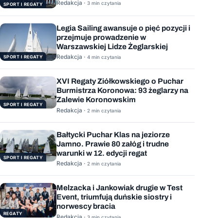
Polski
Redakcja ·
3 min czytania
SPORT I REGATY
Legia Sailing awansuje o pięć pozycji i
przejmuje prowadzenie w
Warszawskiej Lidze Żeglarskiej
Redakcja ·
SPORT I REGATY
4 min czytania
XVI Regaty Ziółkowskiego o Puchar
Burmistrza Koronowa: 93 żeglarzy na
Zalewie Koronowskim
SPORT I REGATY
Redakcja ·
2 min czytania
Bałtycki Puchar Klas na jeziorze
Jamno. Prawie 80 załóg i trudne
warunki w 12. edycji regat
SPORT I REGATY
Redakcja ·
2 min czytania
Melzacka i Jankowiak drugie w Test
Event, triumfują duńskie siostry i
norwescy bracia
REGATY
Redakcja ·
3 min czytania