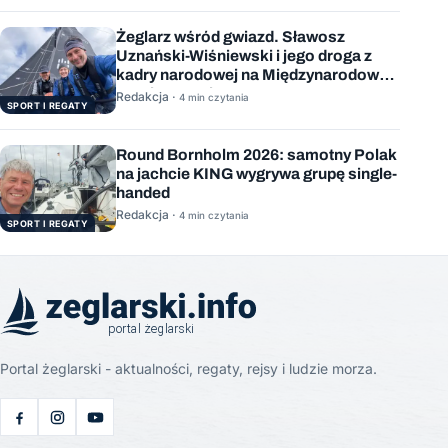
Żeglarz wśród gwiazd. Sławosz
Uznański-Wiśniewski i jego droga z
kadry narodowej na Międzynarodową
Stację Kosmiczną
Redakcja ·
4 min czytania
SPORT I REGATY
Round Bornholm 2026: samotny Polak
na jachcie KING wygrywa grupę single-
handed
Redakcja ·
4 min czytania
SPORT I REGATY
Portal żeglarski - aktualności, regaty, rejsy i ludzie morza.