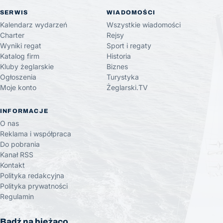
SERWIS
WIADOMOŚCI
Kalendarz wydarzeń
Wszystkie wiadomości
Charter
Rejsy
Wyniki regat
Sport i regaty
Katalog firm
Historia
Kluby żeglarskie
Biznes
Ogłoszenia
Turystyka
Moje konto
Żeglarski.TV
INFORMACJE
O nas
Reklama i współpraca
Do pobrania
Kanał RSS
Kontakt
Polityka redakcyjna
Polityka prywatności
Regulamin
Bądź na bieżąco