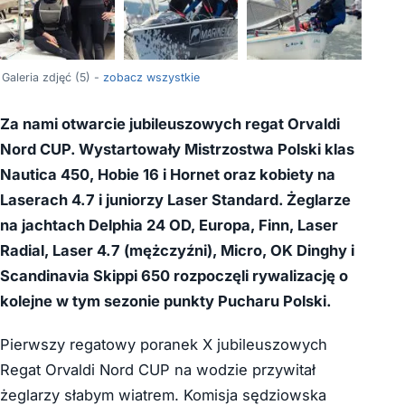
+1
Galeria zdjęć (5) -
zobacz wszystkie
Za nami otwarcie jubileuszowych regat Orvaldi
Nord CUP. Wystartowały Mistrzostwa Polski klas
Nautica 450, Hobie 16 i Hornet oraz kobiety na
Laserach 4.7 i juniorzy Laser Standard. Żeglarze
na jachtach Delphia 24 OD, Europa, Finn, Laser
Radial, Laser 4.7 (mężczyźni), Micro, OK Dinghy i
Scandinavia Skippi 650 rozpoczęli rywalizację o
kolejne w tym sezonie punkty Pucharu Polski.
Pierwszy regatowy poranek X jubileuszowych
Regat Orvaldi Nord CUP na wodzie przywitał
żeglarzy słabym wiatrem. Komisja sędziowska