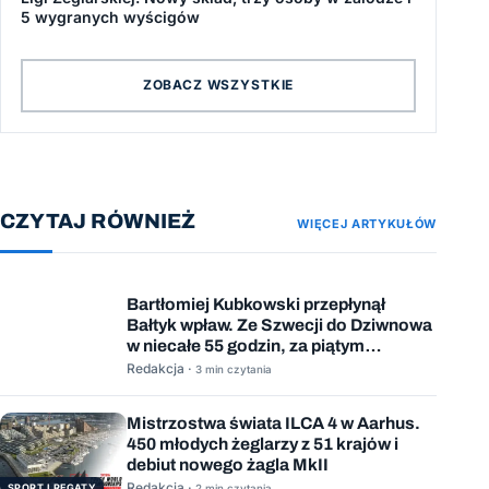
5 wygranych wyścigów
ZOBACZ WSZYSTKIE
CZYTAJ RÓWNIEŻ
WIĘCEJ ARTYKUŁÓW
SPORT I REGATY
Bartłomiej Kubkowski przepłynął
Bałtyk wpław. Ze Szwecji do Dziwnowa
w niecałe 55 godzin, za piątym
podejściem
Redakcja ·
3 min czytania
Mistrzostwa świata ILCA 4 w Aarhus.
450 młodych żeglarzy z 51 krajów i
debiut nowego żagla MkII
Redakcja ·
SPORT I REGATY
2 min czytania