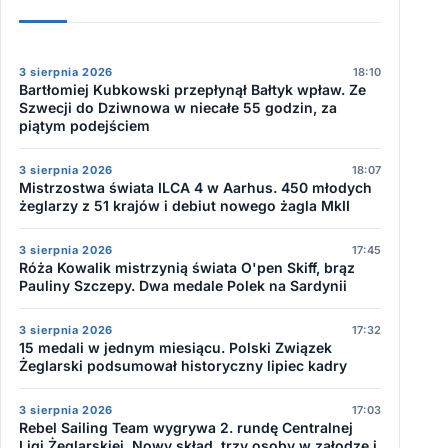
3 sierpnia 2026
18:10
Bartłomiej Kubkowski przepłynął Bałtyk wpław. Ze
Szwecji do Dziwnowa w niecałe 55 godzin, za
piątym podejściem
3 sierpnia 2026
18:07
Mistrzostwa świata ILCA 4 w Aarhus. 450 młodych
żeglarzy z 51 krajów i debiut nowego żagla MkII
3 sierpnia 2026
17:45
Róża Kowalik mistrzynią świata O'pen Skiff, brąz
Pauliny Szczepy. Dwa medale Polek na Sardynii
3 sierpnia 2026
17:32
15 medali w jednym miesiącu. Polski Związek
Żeglarski podsumował historyczny lipiec kadry
3 sierpnia 2026
17:03
Rebel Sailing Team wygrywa 2. rundę Centralnej
Ligi Żeglarskiej. Nowy skład, trzy osoby w załodze i