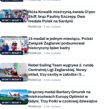
Róża Kowalik mistrzynią świata O'pen
Skiff, brąz Pauliny Szczepy. Dwa
SPORT I REGATY
medale Polek na Sardynii
Redakcja ·
2 min czytania
15 medali w jednym miesiącu. Polski
Związek Żeglarski podsumował
historyczny lipiec kadry
Redakcja ·
SPORT I REGATY
3 min czytania
Rebel Sailing Team wygrywa 2. rundę
Centralnej Ligi Żeglarskiej. Nowy
skład, trzy osoby w załodze i 5
wygranych wyścigów
Redakcja ·
SPORT I REGATY
3 min czytania
Brązowy medal Barbary Gmurek na
mistrzostwach Europy Optimist w
Gdyni. Trzy Polki w czołowej dziesiątce
SPORT I REGATY
Redakcja ·
3 min czytania