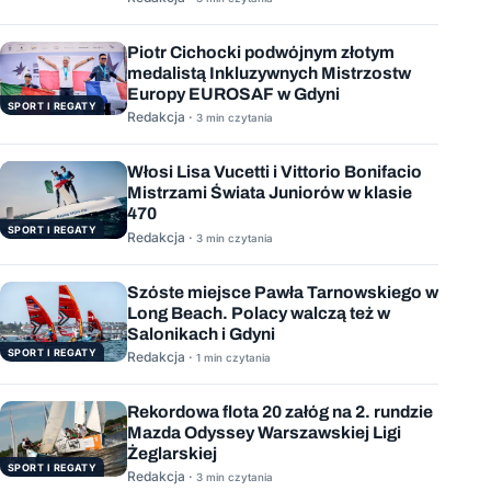
Piotr Cichocki podwójnym złotym
medalistą Inkluzywnych Mistrzostw
Europy EUROSAF w Gdyni
SPORT I REGATY
Redakcja ·
3 min czytania
Włosi Lisa Vucetti i Vittorio Bonifacio
Mistrzami Świata Juniorów w klasie
470
SPORT I REGATY
Redakcja ·
3 min czytania
Szóste miejsce Pawła Tarnowskiego w
Long Beach. Polacy walczą też w
Salonikach i Gdyni
SPORT I REGATY
Redakcja ·
1 min czytania
Rekordowa flota 20 załóg na 2. rundzie
Mazda Odyssey Warszawskiej Ligi
Żeglarskiej
SPORT I REGATY
Redakcja ·
3 min czytania