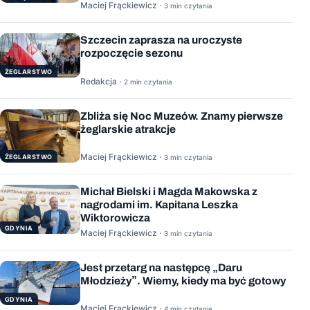
Maciej Frąckiewicz ·
3 min czytania
Szczecin zaprasza na uroczyste
rozpoczęcie sezonu
ŻEGLARSTWO
Redakcja ·
2 min czytania
Zbliża się Noc Muzeów. Znamy pierwsze
żeglarskie atrakcje
Maciej Frąckiewicz ·
ŻEGLARSTWO
3 min czytania
Michał Bielski i Magda Makowska z
nagrodami im. Kapitana Leszka
Wiktorowicza
GDYNIA
Maciej Frąckiewicz ·
3 min czytania
Jest przetarg na następcę „Daru
Młodzieży”. Wiemy, kiedy ma być gotowy
GDYNIA
Maciej Frąckiewicz ·
4 min czytania