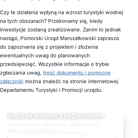
Czy te działania wpłyną na wzrost turystyki wodnej
na tych obszarach? Przekonamy się, kiedy
inwestycje zostaną zrealizowane. Zanim to jednak
nastąpi, Pomorski Urząd Marszałkowski zaprasza
do zapoznania się z projektem i złożenia
ewentualnych uwag do planowanych
przedsięwzięć. Wszystkie informacje o trybie
zgłaszania uwag,
treść dokumentu i pomocne
załączniki
można znaleźć na stronie internetowej
Departamentu Turystyki i Promocji urzędu.
Bądź na bieżąco z żeglarstwem
Raz w tygodniu - regaty, rejsy i ludzie morza w
jednym e-mailu. Bez spamu.