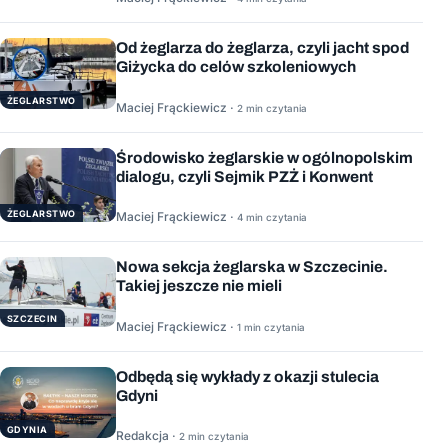
Od żeglarza do żeglarza, czyli jacht spod
Giżycka do celów szkoleniowych
ŻEGLARSTWO
Maciej Frąckiewicz ·
2 min czytania
Środowisko żeglarskie w ogólnopolskim
dialogu, czyli Sejmik PZŻ i Konwent
ŻEGLARSTWO
Maciej Frąckiewicz ·
4 min czytania
Nowa sekcja żeglarska w Szczecinie.
Takiej jeszcze nie mieli
SZCZECIN
Maciej Frąckiewicz ·
1 min czytania
Odbędą się wykłady z okazji stulecia
Gdyni
GDYNIA
Redakcja ·
2 min czytania