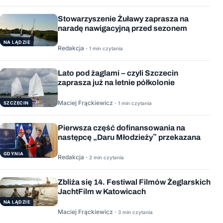
Stowarzyszenie Żuławy zaprasza na
naradę nawigacyjną przed sezonem
NA LĄDZIE
Redakcja ·
1 min czytania
Lato pod żaglami – czyli Szczecin
zaprasza już na letnie półkolonie
Maciej Frąckiewicz ·
1 min czytania
SZCZECIN
Pierwsza część dofinansowania na
następcę „Daru Młodzieży” przekazana
GDYNIA
Redakcja ·
2 min czytania
Zbliża się 14. Festiwal Filmów Żeglarskich
JachtFilm w Katowicach
NA LĄDZIE
Maciej Frąckiewicz ·
3 min czytania