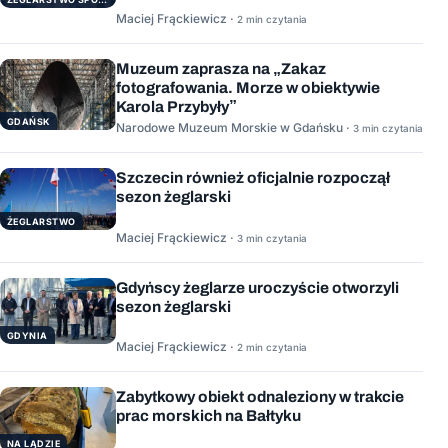
Maciej Frąckiewicz ·
2 min czytania
Muzeum zaprasza na „Zakaz
fotografowania. Morze w obiektywie
Karola Przybyły”
GDAŃSK
Narodowe Muzeum Morskie w Gdańsku ·
3 min czytania
Szczecin również oficjalnie rozpoczął
sezon żeglarski
ŻEGLARSTWO
Maciej Frąckiewicz ·
3 min czytania
Gdyńscy żeglarze uroczyście otworzyli
sezon żeglarski
GDYNIA
Maciej Frąckiewicz ·
2 min czytania
Zabytkowy obiekt odnaleziony w trakcie
prac morskich na Bałtyku
NA LĄDZIE