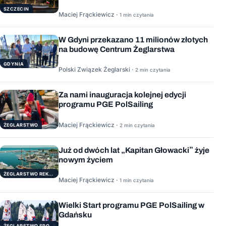
SZCZECIN
Maciej Frąckiewicz ·
1 min czytania
W Gdyni przekazano 11 milionów złotych
na budowę Centrum Żeglarstwa
GDYNIA
Polski Związek Żeglarski ·
2 min czytania
Za nami inauguracja kolejnej edycji
programu PGE PolSailing
Maciej Frąckiewicz ·
ŻEGLARSTWO
2 min czytania
Już od dwóch lat „Kapitan Głowacki” żyje
nowym życiem
ŻEGLARSTWO REKERACYJNE
Maciej Frąckiewicz ·
1 min czytania
Wielki Start programu PGE PolSailing w
Gdańsku
ŻEGLARSTWO SPORTOWE