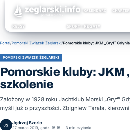
KALENDARZ
CHARTER
REJSY
SPORT I REGATY
Portal
/
Pomorski Związek Żeglarski
/
POMORSKI ZWIĄZEK ŻEGLARSKI
Pomorskie kluby: JKM „
szkolenie
Założony w 1928 roku Jachtklub Morski „Gryf” Gd
myśli już o przyszłości. Zbigniew Tarała, kierow
Jędrzej Szerle
JS
27 marca 2019, godz. 15:15
·
3 min czytania