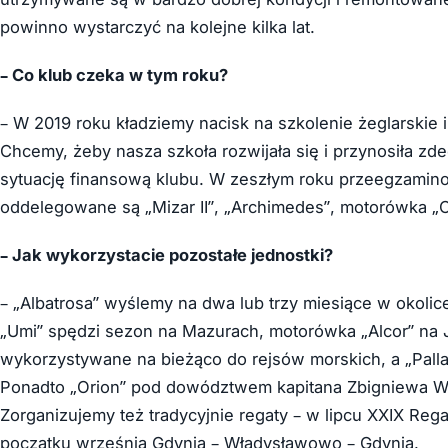
powinno wystarczyć na kolejne kilka lat.
– Co klub czeka w tym roku?
– W 2019 roku kładziemy nacisk na szkolenie żeglarski
Chcemy, żeby nasza szkoła rozwijała się i przynosiła zd
sytuację finansową klubu. W zeszłym roku przeegzamino
oddelegowane są „Mizar II”, „Archimedes”, motorówka „C
– Jak wykorzystacie pozostałe jednostki?
– „Albatrosa” wyślemy na dwa lub trzy miesiące w okolic
„Umi” spędzi sezon na Mazurach, motorówka „Alcor” na J
wykorzystywane na bieżąco do rejsów morskich, a „Pallas
Ponadto „Orion” pod dowództwem kapitana Zbigniewa Wit
Zorganizujemy też tradycyjnie regaty – w lipcu XXIX Rega
początku września Gdynia – Władysławowo – Gdynia.