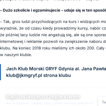
– Dużo szkolicie i egzaminujecie – udaje się w ten sp
– Tak, gros ludzi przychodzących na kurs i widzących moż
wyraźnie, że od czasu kiedy prowadzimy kursy, nabór cz
że później tacy ludzie nie angażują się, ale są one spor
internetowej i reklamie pozwoli na zwiększenie naboru 
klubu. Na koniec 2018 roku mieliśmy ich około 200. Cały
w naszym klubie.
Jach Klub Morski GRYF Gdynia al. Jana Pawła I
klub@jkmgryf.pl strona klubu
Bądź na bieżąco z żeglarstwem
Raz w tygodniu - regaty, rejsy i ludzie morza w jednym e-