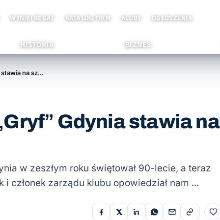
WYNIKI REGAT
KATALOG FIRM
KLUBY
OGŁOSZENIA
HISTORIA
BIZNES
Pomorskie kluby: JKM „Gryf” Gdynia stawia na szkolenie
Gryf” Gdynia stawia na
ynia w zeszłym roku świętował 90-lecie, a teraz
nik i członek zarządu klubu opowiedział nam …
Do