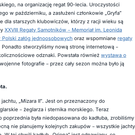
ego, na organizację regat 90-lecia. Uroczystości
go w październiku, a zasłużeni członkowie „Gryfa”
e dla starszych klubowiczów, którzy z racji wieku są
my
XXVIII Regaty Samotników – Memoriał im. Leonida
tw Polski załóg jednoosobowych
oraz wspomniane
regaty
. Ponadto stworzyliśmy nową stronę internetową –
 okolicznościowe odznaki. Powstała również
wystawa o
edwojenne fotografie – przez cały sezon można było ją
ta.
achtu, „Mizara II”. Jest on przeznaczony do
larskie – żeglarza i sternika morskiego. Teraz
o poprzednia była niedopasowana do kadłuba, zrobiliśmy
cną nie planujemy kolejnych zakupów – wszystkie jachty
 W tej chwili kadłub „Oriona” jest odnawiany, co