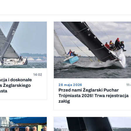
14:02
acja i doskonałe
28 maja 2026
11
s Żeglarskiego
Przed nami Żeglarski Puchar
asta
Trójmiasta 2026! Trwa rejestracja
załóg