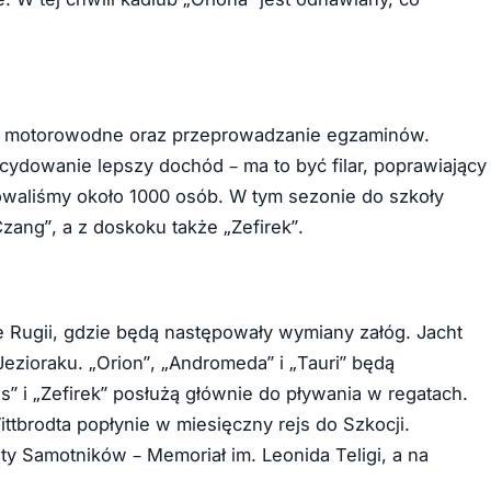
e i motorowodne oraz przeprowadzanie egzaminów.
ecydowanie lepszy dochód – ma to być filar, poprawiający
waliśmy około 1000 osób. W tym sezonie do szkoły
zang”, a z doskoku także „Zefirek”.
e Rugii, gdzie będą następowały wymiany załóg. Jacht
ezioraku. „Orion”, „Andromeda” i „Tauri” będą
” i „Zefirek” posłużą głównie do pływania w regatach.
tbrodta popłynie w miesięczny rejs do Szkocji.
ty Samotników – Memoriał im. Leonida Teligi, a na