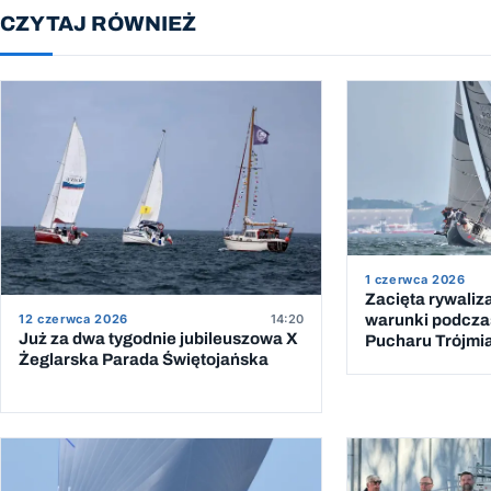
CZYTAJ RÓWNIEŻ
1 czerwca 2026
Zacięta rywaliz
12 czerwca 2026
14:20
warunki podcza
Już za dwa tygodnie jubileuszowa X
Pucharu Trójmi
Żeglarska Parada Świętojańska